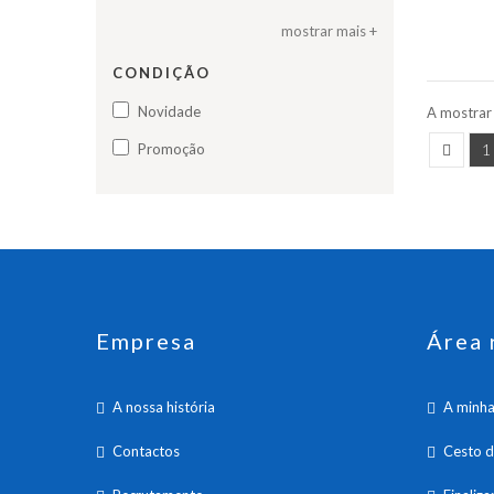
mostrar mais +
CONDIÇÃO
Novidade
A mostrar
1
Promoção
Empresa
Área 
A nossa história
A minha
Contactos
Cesto 