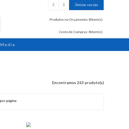
Iniciar sessão
Produtos no Orçamento:
0
item(s)
Cesto de Compras:
0
item(s)
Media
Encontramos 263 produto(s)
por página