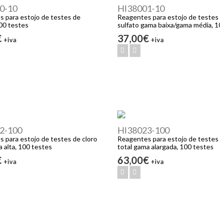
0-10
HI38001-10
 para estojo de testes de
Reagentes para estojo de testes
100 testes
sulfato gama baixa/gama média, 1
€
37,00€
+iva
+iva
2-100
HI38023-100
 para estojo de testes de cloro
Reagentes para estojo de testes 
a alta, 100 testes
total gama alargada, 100 testes
€
63,00€
+iva
+iva