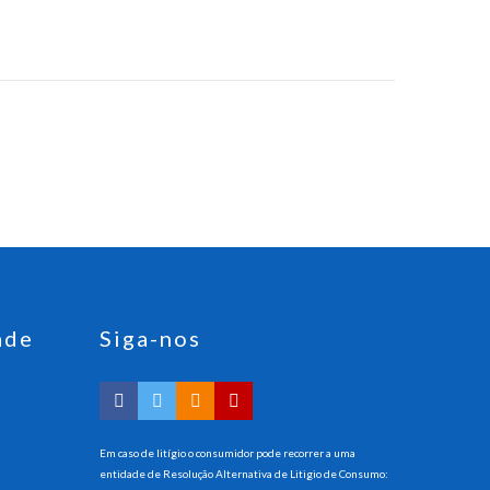
ade
Siga-nos
Em caso de litígio o consumidor pode recorrer a uma
entidade de Resolução Alternativa de Litigio de Consumo: