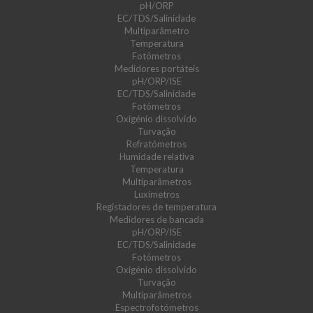
pH/ORP
EC/TDS/Salinidade
Multiparâmetro
Temperatura
Fotómetros
Medidores portáteis
pH/ORP/ISE
EC/TDS/Salinidade
Fotómetros
Oxigénio dissolvido
Turvação
Refratómetros
Humidade relativa
Temperatura
Multiparâmetros
Luxímetros
Registadores de temperatura
Medidores de bancada
pH/ORP/ISE
EC/TDS/Salinidade
Fotómetros
Oxigénio dissolvido
Turvação
Multiparâmetros
Espectrofotómetros