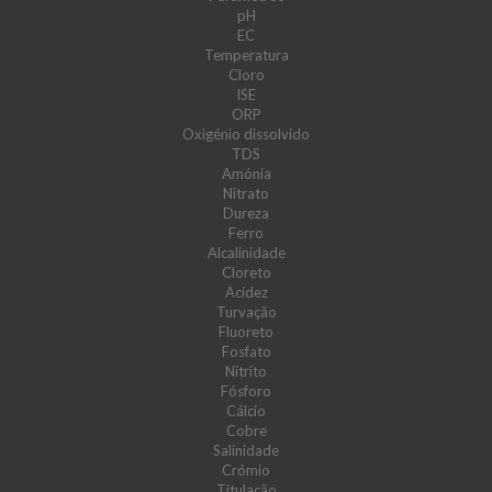
pH
EC
Temperatura
Cloro
ISE
ORP
Oxigénio dissolvido
TDS
Amónia
Nitrato
Dureza
Ferro
Alcalinidade
Cloreto
Acidez
Turvação
Fluoreto
Fosfato
Nitrito
Fósforo
Cálcio
Cobre
Salinidade
Crómio
Titulação