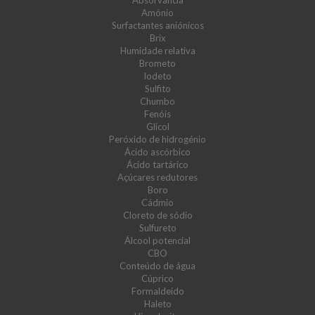
Absorvância
Amónio
Surfactantes aniónicos
Brix
Humidade relativa
Brometo
Iodeto
Sulfito
Chumbo
Fenóis
Glicol
Peróxido de hidrogénio
Ácido ascórbico
Ácido tartárico
Açúcares redutores
Boro
Cádmio
Cloreto de sódio
Sulfureto
Álcool potencial
CBO
Conteúdo de água
Cúprico
Formaldeído
Haleto