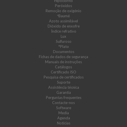
Hipoclorito
Peróxidos
Remoção de oxigénio
ºBaumé
Azoto assimilável
Dióxido de enxofre
Índice refrativo
Lux
Sulfuroso
°Plato
Documentos
Fichas de dados de segurança
Manuais de instruções
Catálogos
Certificado ISO
Pesquisa de certificados
Suporte
Assistência técnica
Garantia
Perguntas frequentes
Contacte-nos
Software
Media
Agenda
Notícias