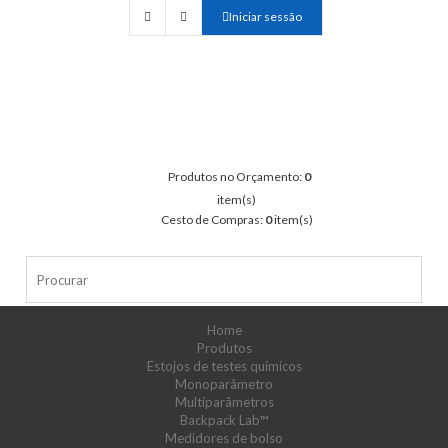
Iniciar sessão
Produtos no Orçamento:
0
item(s)
Cesto de Compras:
0
item(s)
Home
Produtos
Estojos de testes químicos
Monoparâmetro
Multiparâmetros
Backpack Lab™
Medidores de bolso