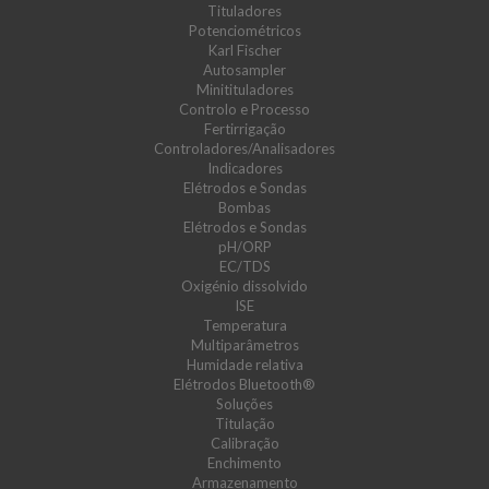
Tituladores
Potenciométricos
Karl Fischer
Autosampler
Minitituladores
Controlo e Processo
Fertirrigação
Controladores/Analisadores
Indicadores
Elétrodos e Sondas
Bombas
Elétrodos e Sondas
pH/ORP
EC/TDS
Oxigénio dissolvido
ISE
Temperatura
Multiparâmetros
Humidade relativa
Elétrodos Bluetooth®
Soluções
Titulação
Calibração
Enchimento
Armazenamento