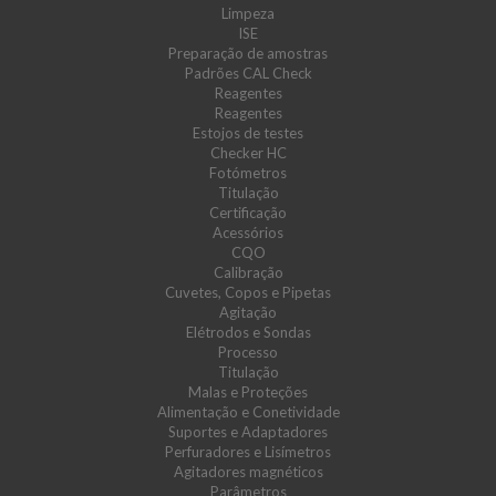
Limpeza
ISE
Preparação de amostras
Padrões CAL Check
Reagentes
Reagentes
Estojos de testes
Checker HC
Fotómetros
Titulação
Certificação
Acessórios
CQO
Calibração
Cuvetes, Copos e Pipetas
Agitação
Elétrodos e Sondas
Processo
Titulação
Malas e Proteções
Alimentação e Conetividade
Suportes e Adaptadores
Perfuradores e Lisímetros
Agitadores magnéticos
Parâmetros