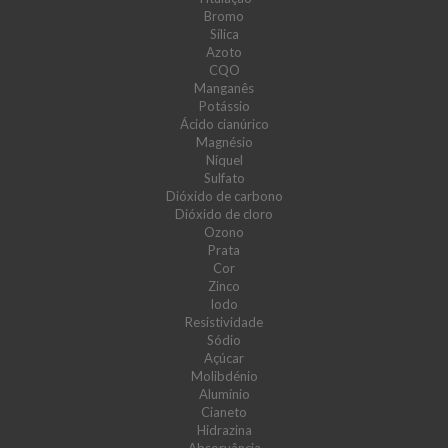
Bromo
Sílica
Azoto
CQO
Manganês
Potássio
Ácido cianúrico
Magnésio
Níquel
Sulfato
Dióxido de carbono
Dióxido de cloro
Ozono
Prata
Cor
Zinco
Iodo
Resistividade
Sódio
Açúcar
Molibdénio
Alumínio
Cianeto
Hidrazina