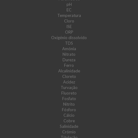
pH
EC
Temperatura
Cloro
ISE
ORP
Oxigénio dissolvido
TDS
Amónia
Nitrato
Dureza
Ferro
Alcalinidade
Cloreto
Acidez
Turvação
Fluoreto
Fosfato
Nitrito
Fósforo
Cálcio
Cobre
Salinidade
Crómio
Titulação