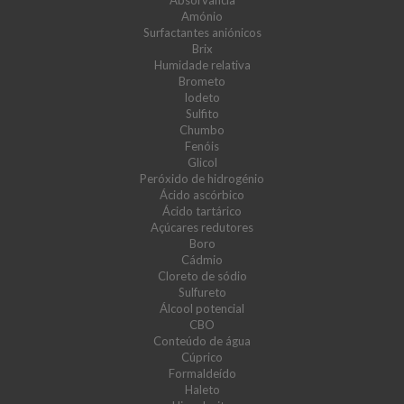
Absorvância
Amónio
Surfactantes aniónicos
Brix
Humidade relativa
Brometo
Iodeto
Sulfito
Chumbo
Fenóis
Glicol
Peróxido de hidrogénio
Ácido ascórbico
Ácido tartárico
Açúcares redutores
Boro
Cádmio
Cloreto de sódio
Sulfureto
Álcool potencial
CBO
Conteúdo de água
Cúprico
Formaldeído
Haleto