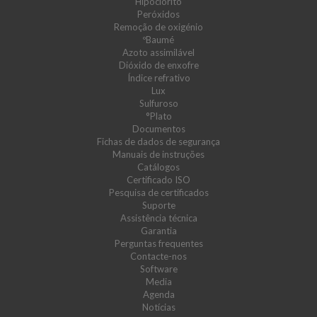
Hipoclorito
Peróxidos
Remoção de oxigénio
ºBaumé
Azoto assimilável
Dióxido de enxofre
Índice refrativo
Lux
Sulfuroso
°Plato
Documentos
Fichas de dados de segurança
Manuais de instruções
Catálogos
Certificado ISO
Pesquisa de certificados
Suporte
Assistência técnica
Garantia
Perguntas frequentes
Contacte-nos
Software
Media
Agenda
Notícias