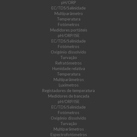
pH/ORP
EC/TDS/Salinidade
Multiparâmetro
Temperatura
Fotómetros
Medidores portáteis
pH/ORP/ISE
EC/TDS/Salinidade
Fotómetros
Oxigénio dissolvido
Turvação
Refratómetros
Humidade relativa
Temperatura
Multiparâmetros
Luxímetros
Registadores de temperatura
Medidores de bancada
pH/ORP/ISE
EC/TDS/Salinidade
Fotómetros
Oxigénio dissolvido
Turvação
Multiparâmetros
Espectrofotómetros