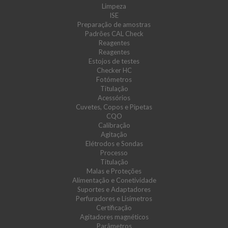
Limpeza
ISE
Preparação de amostras
Padrões CAL Check
Reagentes
Reagentes
Estojos de testes
Checker HC
Fotómetros
Titulação
Acessórios
Cuvetes, Copos e Pipetas
CQO
Calibração
Agitação
Elétrodos e Sondas
Processo
Titulação
Malas e Proteções
Alimentação e Conetividade
Suportes e Adaptadores
Perfuradores e Lisímetros
Certificação
Agitadores magnéticos
Parâmetros