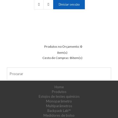
Iniciar sessão
Produtos no Orçamento:
0
item(s)
Cesto de Compras:
0
item(s)
Home
Produtos
Estojos de testes químicos
Monoparâmetro
Multiparâmetros
Backpack Lab™
Medidores de bolso