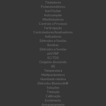
Tituladores
Potenciométricos
Karl Fischer
Autosampler
Minitituladores
Controlo e Processo
Fertirrigação
Controladores/Analisadores
Indicadores
Elétrodos e Sondas
Bombas
Elétrodos e Sondas
pH/ORP
EC/TDS
Oxigénio dissolvido
ISE
Temperatura
Multiparâmetros
Humidade relativa
Elétrodos Bluetooth®
Soluções
Titulação
Calibração
Enchimento
Armazenamento