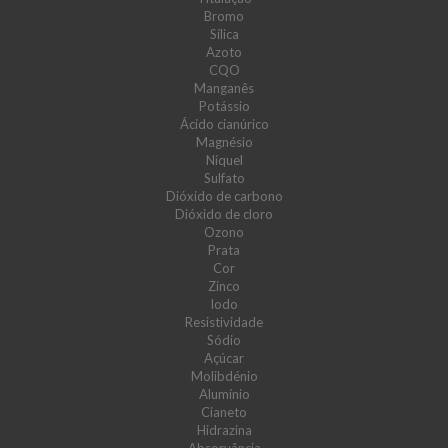
Bromo
Sílica
Azoto
CQO
Manganês
Potássio
Ácido cianúrico
Magnésio
Níquel
Sulfato
Dióxido de carbono
Dióxido de cloro
Ozono
Prata
Cor
Zinco
Iodo
Resistividade
Sódio
Açúcar
Molibdénio
Alumínio
Cianeto
Hidrazina