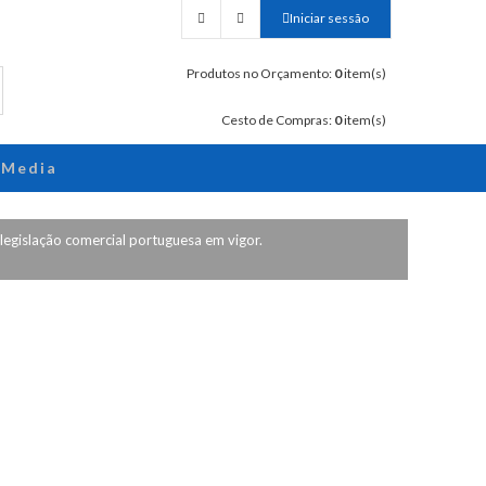
Iniciar sessão
Produtos no Orçamento:
0
item(s)
Cesto de Compras:
0
item(s)
Media
 legislação comercial portuguesa em vigor.