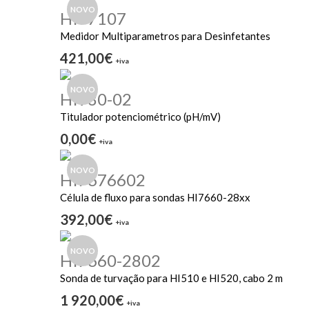
NOVO
HI97107
Medidor Multiparametros para Desinfetantes
421,00€
+iva
NOVO
HI930-02
Titulador potenciométrico (pH/mV)
0,00€
+iva
NOVO
HI7676602
Célula de fluxo para sondas HI7660-28xx
392,00€
+iva
NOVO
HI7660-2802
Sonda de turvação para HI510 e HI520, cabo 2 m
1 920,00€
+iva