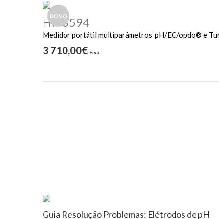
NOVO
HI98594
Medidor portátil multiparâmetros, pH/EC/opdo® e T
3 710,00€
+iva
Guia Resolução Problemas: Elétrodos de pH