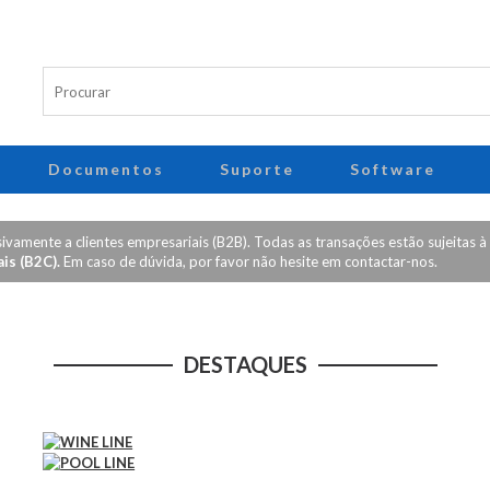
Documentos
Suporte
Software
vamente a clientes empresariais (B2B). Todas as transações estão sujeitas à
is (B2C).
Em caso de dúvida, por favor não hesite em contactar-nos.
DESTAQUES