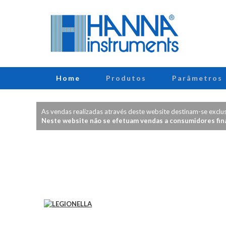
Home
Produtos
Parâmetros
As vendas realizadas através deste website destinam-se exclusi
Neste website não se efetuam vendas a consumidores fina