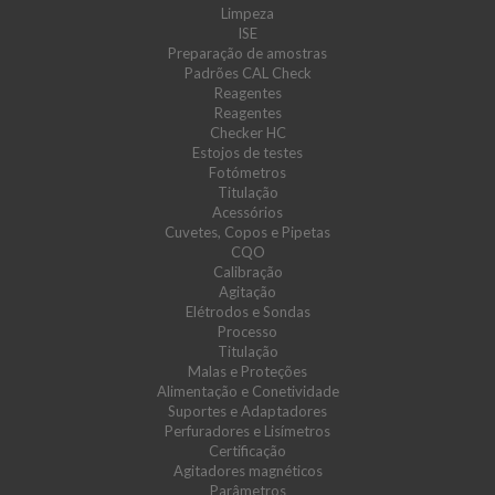
Limpeza
ISE
Preparação de amostras
Padrões CAL Check
Reagentes
Reagentes
Checker HC
Estojos de testes
Fotómetros
Titulação
Acessórios
Cuvetes, Copos e Pipetas
CQO
Calibração
Agitação
Elétrodos e Sondas
Processo
Titulação
Malas e Proteções
Alimentação e Conetividade
Suportes e Adaptadores
Perfuradores e Lisímetros
Certificação
Agitadores magnéticos
Parâmetros