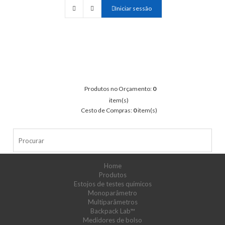
Iniciar sessão
Produtos no Orçamento:
0
item(s)
Cesto de Compras:
0
item(s)
Home
Produtos
Estojos de testes químicos
Monoparâmetro
Multiparâmetros
Backpack Lab™
Medidores de bolso