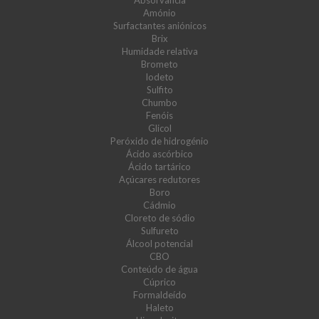
Absorvância
Amónio
Surfactantes aniónicos
Brix
Humidade relativa
Brometo
Iodeto
Sulfito
Chumbo
Fenóis
Glicol
Peróxido de hidrogénio
Ácido ascórbico
Ácido tartárico
Açúcares redutores
Boro
Cádmio
Cloreto de sódio
Sulfureto
Álcool potencial
CBO
Conteúdo de água
Cúprico
Formaldeído
Haleto