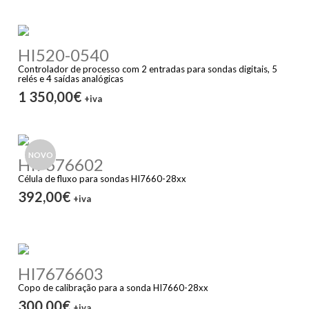
HI520-0540
Controlador de processo com 2 entradas para sondas digitais, 5
relés e 4 saídas analógicas
1 350,00€
+iva
NOVO
HI7676602
Célula de fluxo para sondas HI7660-28xx
392,00€
+iva
HI7676603
Copo de calibração para a sonda HI7660-28xx
300,00€
+iva