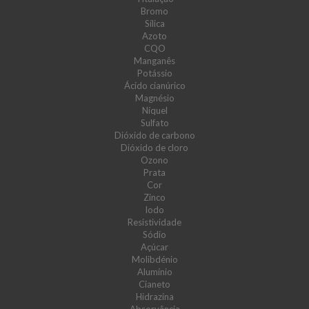
Bromo
Sílica
Azoto
CQO
Manganês
Potássio
Ácido cianúrico
Magnésio
Níquel
Sulfato
Dióxido de carbono
Dióxido de cloro
Ozono
Prata
Cor
Zinco
Iodo
Resistividade
Sódio
Açúcar
Molibdénio
Alumínio
Cianeto
Hidrazina