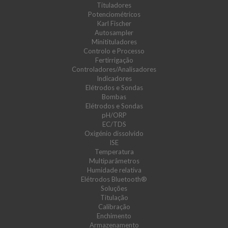
Tituladores
Potenciométricos
Karl Fischer
Autosampler
Minitituladores
Controlo e Processo
Fertirrigação
Controladores/Analisadores
Indicadores
Elétrodos e Sondas
Bombas
Elétrodos e Sondas
pH/ORP
EC/TDS
Oxigénio dissolvido
ISE
Temperatura
Multiparâmetros
Humidade relativa
Elétrodos Bluetooth®
Soluções
Titulação
Calibração
Enchimento
Armazenamento