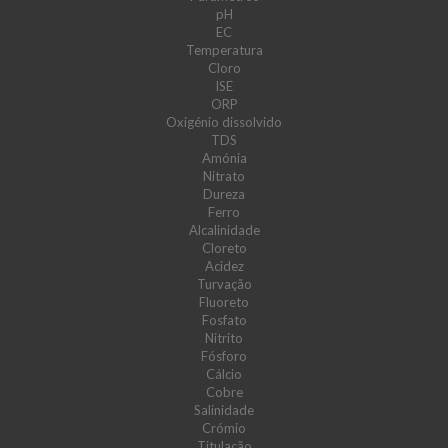
pH
EC
Temperatura
Cloro
ISE
ORP
Oxigénio dissolvido
TDS
Amónia
Nitrato
Dureza
Ferro
Alcalinidade
Cloreto
Acidez
Turvação
Fluoreto
Fosfato
Nitrito
Fósforo
Cálcio
Cobre
Salinidade
Crómio
Titulação