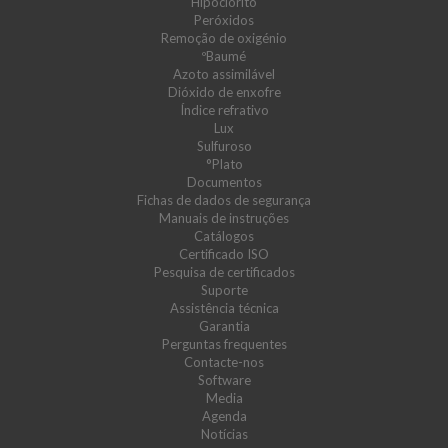
Hipoclorito
Peróxidos
Remoção de oxigénio
ºBaumé
Azoto assimilável
Dióxido de enxofre
Índice refrativo
Lux
Sulfuroso
°Plato
Documentos
Fichas de dados de segurança
Manuais de instruções
Catálogos
Certificado ISO
Pesquisa de certificados
Suporte
Assistência técnica
Garantia
Perguntas frequentes
Contacte-nos
Software
Media
Agenda
Notícias