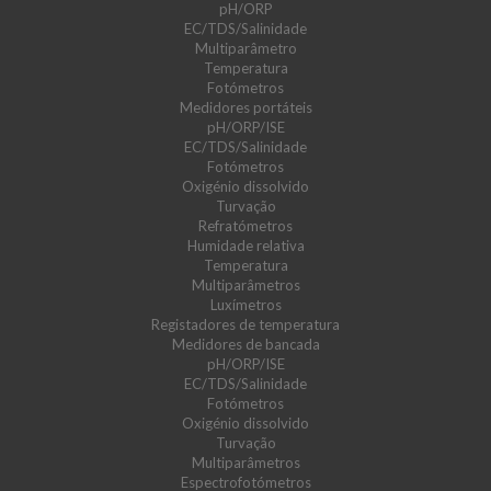
pH/ORP
EC/TDS/Salinidade
Multiparâmetro
Temperatura
Fotómetros
Medidores portáteis
pH/ORP/ISE
EC/TDS/Salinidade
Fotómetros
Oxigénio dissolvido
Turvação
Refratómetros
Humidade relativa
Temperatura
Multiparâmetros
Luxímetros
Registadores de temperatura
Medidores de bancada
pH/ORP/ISE
EC/TDS/Salinidade
Fotómetros
Oxigénio dissolvido
Turvação
Multiparâmetros
Espectrofotómetros