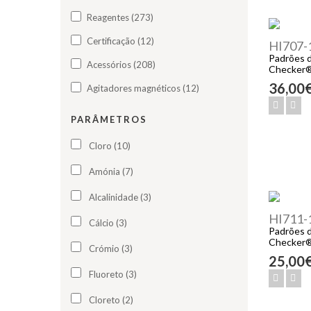
Reagentes (273)
Certificação (12)
HI707-
Padrões d
Acessórios (208)
Checker
36,00
Agitadores magnéticos (12)
PARÂMETROS
Cloro (10)
Amónia (7)
Alcalinidade (3)
HI711-
Cálcio (3)
Padrões d
Checker
Crómio (3)
25,00
Fluoreto (3)
Cloreto (2)