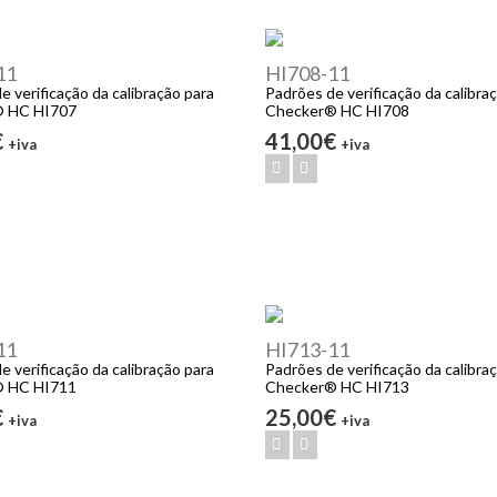
11
HI708-11
e verificação da calibração para
Padrões de verificação da calibra
® HC HI707
Checker® HC HI708
€
41,00€
+iva
+iva
11
HI713-11
e verificação da calibração para
Padrões de verificação da calibra
® HC HI711
Checker® HC HI713
€
25,00€
+iva
+iva