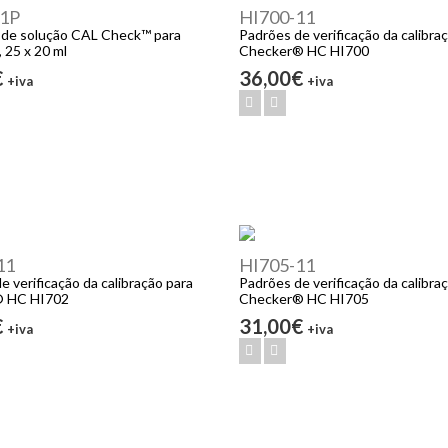
1P
HI700-11
 de solução CAL Check™ para
Padrões de verificação da calibra
 25 x 20 ml
Checker® HC HI700
€
36,00€
+iva
+iva
11
HI705-11
e verificação da calibração para
Padrões de verificação da calibra
® HC HI702
Checker® HC HI705
€
31,00€
+iva
+iva