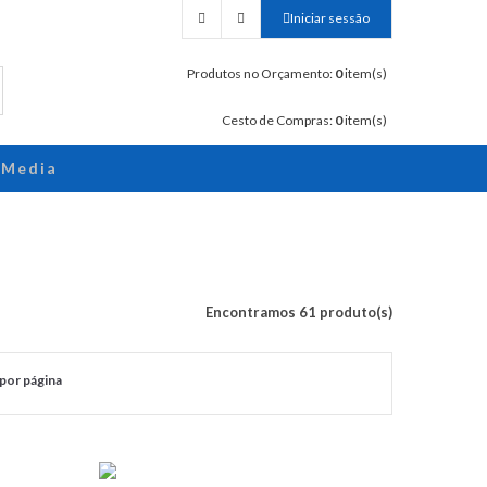
Iniciar sessão
Produtos no Orçamento:
0
item(s)
Cesto de Compras:
0
item(s)
Media
Encontramos 61 produto(s)
por página