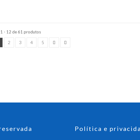
 1 - 12 de 61 produtos
2
3
4
5
reservada
Política e privacid