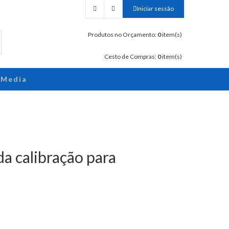
Iniciar sessão
Produtos no Orçamento:
0
item(s)
Cesto de Compras:
0
item(s)
Media
da calibração para