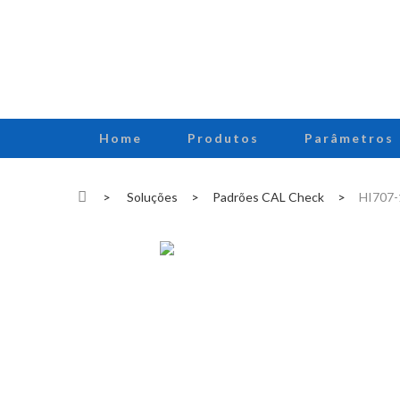
Home
Produtos
Parâmetros
>
Soluções
>
Padrões CAL Check
>
HI707-1