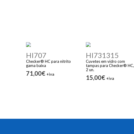
HI707
HI731315
Checker® HC para nitrito
Cuvetes em vidro com
gama baixa
tampas para Checker® HC,
2 un.
71,00€
+iva
15,00€
+iva