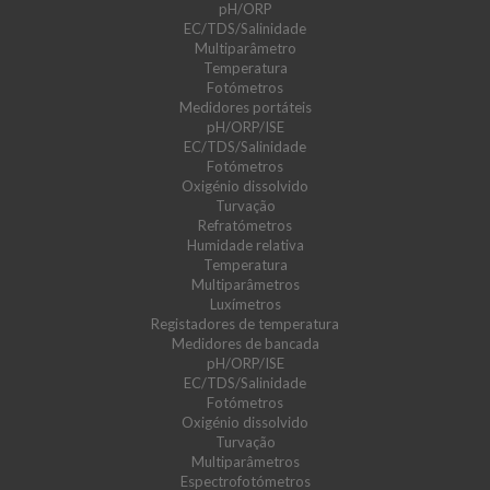
pH/ORP
EC/TDS/Salinidade
Multiparâmetro
Temperatura
Fotómetros
Medidores portáteis
pH/ORP/ISE
EC/TDS/Salinidade
Fotómetros
Oxigénio dissolvido
Turvação
Refratómetros
Humidade relativa
Temperatura
Multiparâmetros
Luxímetros
Registadores de temperatura
Medidores de bancada
pH/ORP/ISE
EC/TDS/Salinidade
Fotómetros
Oxigénio dissolvido
Turvação
Multiparâmetros
Espectrofotómetros