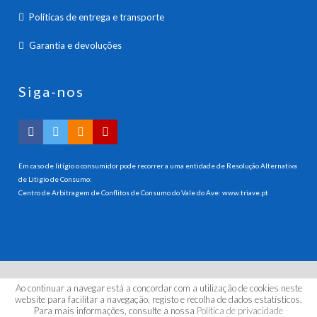
Políticas de entrega e transporte
Garantia e devoluções
Siga-nos
Em caso de litígio o consumidor pode recorrer a uma entidade de Resolução Alternativa
de Litigio de Consumo:
Centro de Arbitragem de Conflitos de Consumo do Vale do Ave:
www.triave.pt
Ao continuar a navegar está a concordar com a utilização de cookies neste
© 2026 HANNA INSTRUMENTS PORTUGAL, LDA. Todos os
website para facilitar a navegação, registo e recolha de dados estatísticos.
direitos reservados.
Para mais informações, consulte a nossa
Política de privacidade
by | kuattrodesign