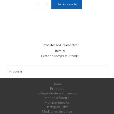
Iniciar sessão
Produtos no Orçamento:
0
item(s)
Cesto de Compras:
0
item(s)
Home
Produtos
Estojos de testes químicos
Monoparâmetro
Multiparâmetros
Backpack Lab™
Medidores de bolso