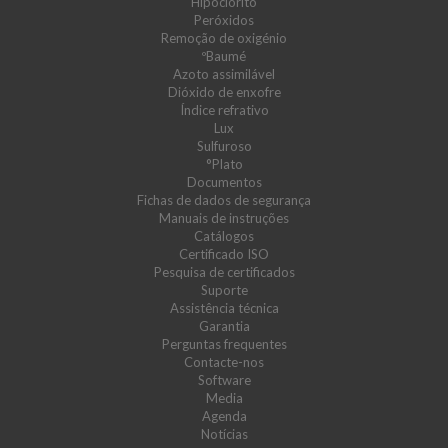
Hipoclorito
Peróxidos
Remoção de oxigénio
ºBaumé
Azoto assimilável
Dióxido de enxofre
Índice refrativo
Lux
Sulfuroso
°Plato
Documentos
Fichas de dados de segurança
Manuais de instruções
Catálogos
Certificado ISO
Pesquisa de certificados
Suporte
Assistência técnica
Garantia
Perguntas frequentes
Contacte-nos
Software
Media
Agenda
Notícias