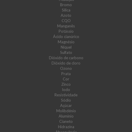
Bromo
Sílica
Azoto
CQO
Manganês
Potássio
Ácido cianúrico
Magnésio
Níquel
Sulfato
Dióxido de carbono
Dióxido de cloro
Ozono
Prata
Cor
Zinco
Iodo
Resistividade
Sódio
Açúcar
Molibdénio
Alumínio
Cianeto
Hidrazina