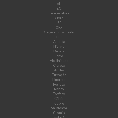
pH
EC
Temperatura
Cloro
ISE
ORP
Oxigénio dissolvido
TDS
Amónia
Nitrato
Dureza
Ferro
Alcalinidade
Cloreto
Acidez
Turvação
Fluoreto
Fosfato
Nitrito
Fósforo
Cálcio
Cobre
Salinidade
Crómio
Titulação