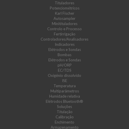
Tituladores
Potenciométricos
Karl Fischer
Autosampler
Minitituladores
Controlo e Processo
Fertirrigação
Controladores/Analisadores
Indicadores
Elétrodos e Sondas
Bombas
Elétrodos e Sondas
pH/ORP
EC/TDS
Oxigénio dissolvido
ISE
Temperatura
Multiparâmetros
Humidade relativa
Elétrodos Bluetooth®
Soluções
Titulação
Calibração
Enchimento
Armazenamento