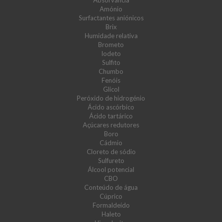
Absorvância
Amónio
Surfactantes aniónicos
Brix
Humidade relativa
Brometo
Iodeto
Sulfito
Chumbo
Fenóis
Glicol
Peróxido de hidrogénio
Ácido ascórbico
Ácido tartárico
Açúcares redutores
Boro
Cádmio
Cloreto de sódio
Sulfureto
Álcool potencial
CBO
Conteúdo de água
Cúprico
Formaldeído
Haleto