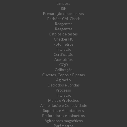
Limpeza
ISE
Preparação de amostras
Padrões CAL Check
Reagentes
Reagentes
Estojos de testes
Checker HC
Fotómetros
Titulação
Certificação
Acessórios
CQO
Calibração
Cuvetes, Copos e Pipetas
Agitação
Elétrodos e Sondas
Processo
Titulação
Malas e Proteções
Alimentação e Conetividade
Suportes e Adaptadores
Perfuradores e Lisímetros
Agitadores magnéticos
Parâmetros