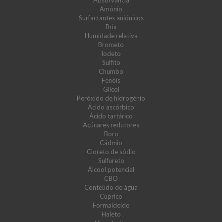
Absorvância
Amónio
Surfactantes aniónicos
Brix
Humidade relativa
Brometo
Iodeto
Sulfito
Chumbo
Fenóis
Glicol
Peróxido de hidrogénio
Ácido ascórbico
Ácido tartárico
Açúcares redutores
Boro
Cádmio
Cloreto de sódio
Sulfureto
Álcool potencial
CBO
Conteúdo de água
Cúprico
Formaldeído
Haleto