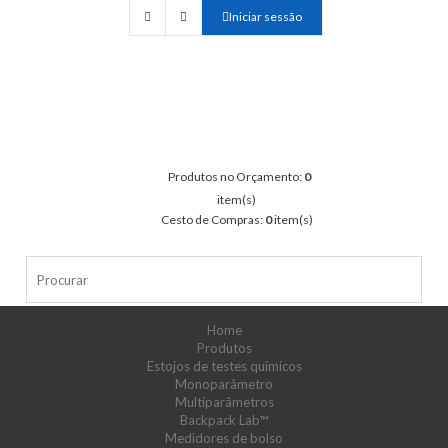
Iniciar sessão
Produtos no Orçamento:
0
item(s)
Cesto de Compras:
0
item(s)
Home
Produtos
Estojos de testes químicos
Monoparâmetro
Multiparâmetros
Backpack Lab™
Medidores de bolso