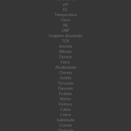
pH
EC
Temperatura
Cloro
ISE
ORP
Oxigénio dissolvido
TDS
Amónia
Nitrato
Dureza
Ferro
Alcalinidade
Cloreto
Acidez
Turvação
Fluoreto
Fosfato
Nitrito
Fósforo
Cálcio
Cobre
Salinidade
Crómio
Titulação