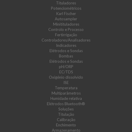
Tituladores
Potenciométricos
Karl Fischer
Autosampler
Minitituladores
Controlo e Processo
Fertirrigação
Controladores/Analisadores
Indicadores
Elétrodos e Sondas
Bombas
Elétrodos e Sondas
pH/ORP
EC/TDS
Oxigénio dissolvido
ISE
Temperatura
Multiparâmetros
Humidade relativa
Elétrodos Bluetooth®
Soluções
Titulação
Calibração
Enchimento
Armazenamento