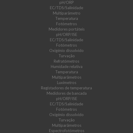
pH/ORP
EC/TDS/Salinidade
Multiparâmetro
Temperatura
Fotómetros
Medidores portáteis
pH/ORP/ISE
EC/TDS/Salinidade
Fotómetros
Oxigénio dissolvido
Turvação
Refratómetros
Humidade relativa
Temperatura
Multiparâmetros
Luxímetros
Registadores de temperatura
Medidores de bancada
pH/ORP/ISE
EC/TDS/Salinidade
Fotómetros
Oxigénio dissolvido
Turvação
Multiparâmetros
Espectrofotómetros