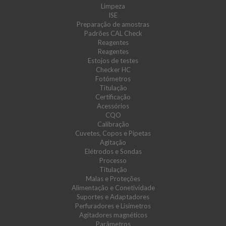
Limpeza
ISE
Preparação de amostras
Padrões CAL Check
Reagentes
Reagentes
Estojos de testes
Checker HC
Fotómetros
Titulação
Certificação
Acessórios
CQO
Calibração
Cuvetes, Copos e Pipetas
Agitação
Elétrodos e Sondas
Processo
Titulação
Malas e Proteções
Alimentação e Conetividade
Suportes e Adaptadores
Perfuradores e Lisímetros
Agitadores magnéticos
Parâmetros