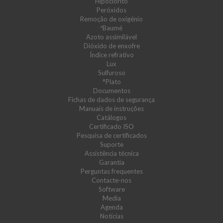
Hipoclorito
Peróxidos
Remoção de oxigénio
ºBaumé
Azoto assimilável
Dióxido de enxofre
Índice refrativo
Lux
Sulfuroso
°Plato
Documentos
Fichas de dados de segurança
Manuais de instruções
Catálogos
Certificado ISO
Pesquisa de certificados
Suporte
Assistência técnica
Garantia
Perguntas frequentes
Contacte-nos
Software
Media
Agenda
Notícias