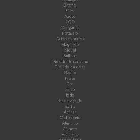
Bromo
Sílica
Azoto
CQO
Manganês
Potássio
Ácido cianúrico
Magnésio
Níquel
Sulfato
Dióxido de carbono
Dióxido de cloro
Ozono
Prata
Cor
Zinco
Iodo
Resistividade
Sódio
Açúcar
Molibdénio
Alumínio
Cianeto
Hidrazina