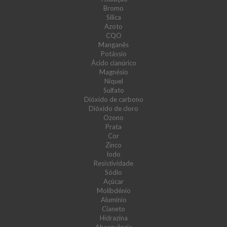
Bromo
Sílica
Azoto
CQO
Manganês
Potássio
Ácido cianúrico
Magnésio
Níquel
Sulfato
Dióxido de carbono
Dióxido de cloro
Ozono
Prata
Cor
Zinco
Iodo
Resistividade
Sódio
Açúcar
Molibdénio
Alumínio
Cianeto
Hidrazina