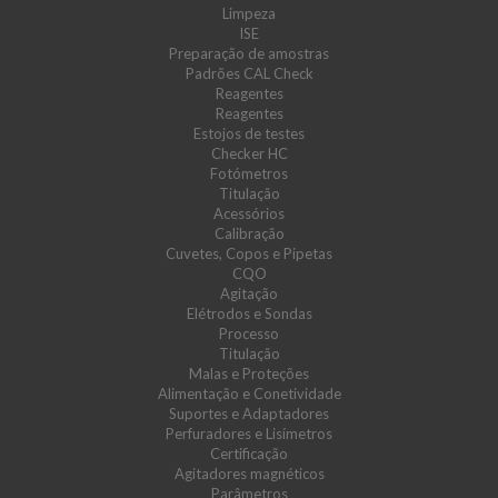
Limpeza
ISE
Preparação de amostras
Padrões CAL Check
Reagentes
Reagentes
Estojos de testes
Checker HC
Fotómetros
Titulação
Acessórios
Calibração
Cuvetes, Copos e Pipetas
CQO
Agitação
Elétrodos e Sondas
Processo
Titulação
Malas e Proteções
Alimentação e Conetividade
Suportes e Adaptadores
Perfuradores e Lisímetros
Certificação
Agitadores magnéticos
Parâmetros