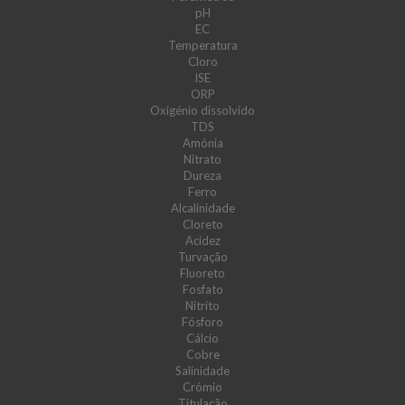
pH
EC
Temperatura
Cloro
ISE
ORP
Oxigénio dissolvido
TDS
Amónia
Nitrato
Dureza
Ferro
Alcalinidade
Cloreto
Acidez
Turvação
Fluoreto
Fosfato
Nitrito
Fósforo
Cálcio
Cobre
Salinidade
Crómio
Titulação