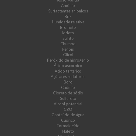
Absorvância
Amónio
Surfactantes aniónicos
Brix
Humidade relativa
Brometo
Iodeto
Sulfito
Chumbo
Fenóis
Glicol
Peróxido de hidrogénio
Ácido ascórbico
Ácido tartárico
Açúcares redutores
Boro
Cádmio
Cloreto de sódio
Sulfureto
Álcool potencial
CBO
Conteúdo de água
Cúprico
Formaldeído
Haleto