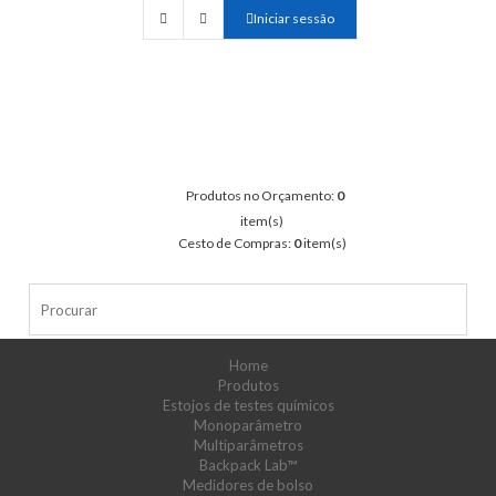
Iniciar sessão
Produtos no Orçamento:
0
item(s)
Cesto de Compras:
0
item(s)
Home
Produtos
Estojos de testes químicos
Monoparâmetro
Multiparâmetros
Backpack Lab™
Medidores de bolso