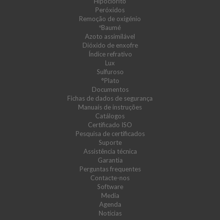
Hipoclorito
Peróxidos
Remoção de oxigénio
ºBaumé
Azoto assimilável
Dióxido de enxofre
Índice refrativo
Lux
Sulfuroso
°Plato
Documentos
Fichas de dados de segurança
Manuais de instruções
Catálogos
Certificado ISO
Pesquisa de certificados
Suporte
Assistência técnica
Garantia
Perguntas frequentes
Contacte-nos
Software
Media
Agenda
Notícias