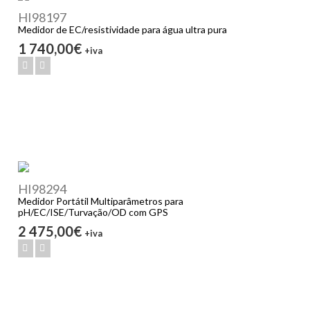
HI98197
Medidor de EC/resistividade para água ultra pura
1 740,00€
+iva
HI98294
Medidor Portátil Multiparâmetros para
pH/EC/ISE/Turvação/OD com GPS
2 475,00€
+iva