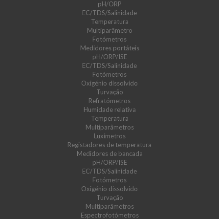
pH/ORP
EC/TDS/Salinidade
Temperatura
Multiparâmetro
Fotómetros
Medidores portáteis
pH/ORP/ISE
EC/TDS/Salinidade
Fotómetros
Oxigénio dissolvido
Turvação
Refratómetros
Humidade relativa
Temperatura
Multiparâmetros
Luxímetros
Registadores de temperatura
Medidores de bancada
pH/ORP/ISE
EC/TDS/Salinidade
Fotómetros
Oxigénio dissolvido
Turvação
Multiparâmetros
Espectrofotómetros