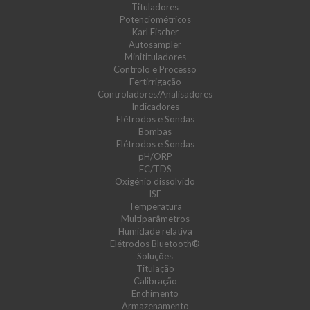
Tituladores
Potenciométricos
Karl Fischer
Autosampler
Minitituladores
Controlo e Processo
Fertirrigação
Controladores/Analisadores
Indicadores
Elétrodos e Sondas
Bombas
Elétrodos e Sondas
pH/ORP
EC/TDS
Oxigénio dissolvido
ISE
Temperatura
Multiparâmetros
Humidade relativa
Elétrodos Bluetooth®
Soluções
Titulação
Calibração
Enchimento
Armazenamento