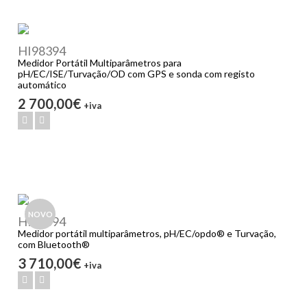
HI98394
Medidor Portátil Multiparâmetros para
pH/EC/ISE/Turvação/OD com GPS e sonda com registo
automático
2 700,00€
+iva
NOVO
HI98594
Medidor portátil multiparâmetros, pH/EC/opdo® e Turvação,
com Bluetooth®
3 710,00€
+iva