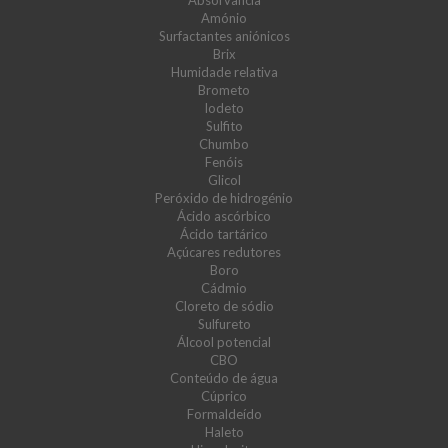
Absorvância
Amónio
Surfactantes aniónicos
Brix
Humidade relativa
Brometo
Iodeto
Sulfito
Chumbo
Fenóis
Glicol
Peróxido de hidrogénio
Ácido ascórbico
Ácido tartárico
Açúcares redutores
Boro
Cádmio
Cloreto de sódio
Sulfureto
Álcool potencial
CBO
Conteúdo de água
Cúprico
Formaldeído
Haleto