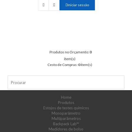
Iniciar sessão
Produtos no Orçamento:
0
item(s)
Cesto de Compras:
0
item(s)
Home
Produtos
Estojos de testes químicos
Monoparâmetro
Multiparâmetros
Backpack Lab™
Medidores de bolso