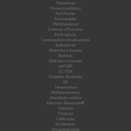
Tituladores
Potenciométricos
Karl Fischer
Autosampler
Minitituladores
Controlo e Processo
Fertirrigação
Controladores/Analisadores
Indicadores
Elétrodos e Sondas
Bombas
Elétrodos e Sondas
pH/ORP
EC/TDS
Oxigénio dissolvido
ISE
Temperatura
Multiparâmetros
Humidade relativa
Elétrodos Bluetooth®
Soluções
Titulação
Calibração
Enchimento
Armazenamento