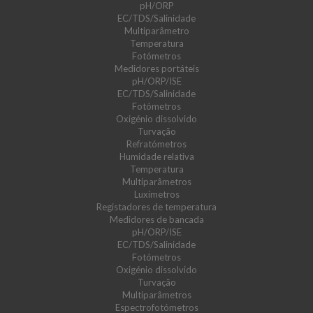
pH/ORP
EC/TDS/Salinidade
Multiparâmetro
Temperatura
Fotómetros
Medidores portáteis
pH/ORP/ISE
EC/TDS/Salinidade
Fotómetros
Oxigénio dissolvido
Turvação
Refratómetros
Humidade relativa
Temperatura
Multiparâmetros
Luxímetros
Registadores de temperatura
Medidores de bancada
pH/ORP/ISE
EC/TDS/Salinidade
Fotómetros
Oxigénio dissolvido
Turvação
Multiparâmetros
Espectrofotómetros