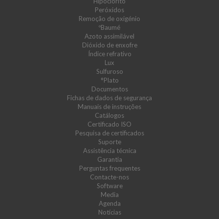
Hipoclorito
Peróxidos
Remoção de oxigénio
ºBaumé
Azoto assimilável
Dióxido de enxofre
Índice refrativo
Lux
Sulfuroso
°Plato
Documentos
Fichas de dados de segurança
Manuais de instruções
Catálogos
Certificado ISO
Pesquisa de certificados
Suporte
Assistência técnica
Garantia
Perguntas frequentes
Contacte-nos
Software
Media
Agenda
Notícias