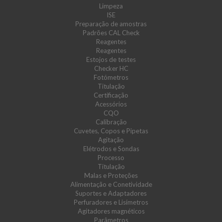
Limpeza
ISE
Preparação de amostras
Padrões CAL Check
Reagentes
Reagentes
Estojos de testes
Checker HC
Fotómetros
Titulação
Certificação
Acessórios
CQO
Calibração
Cuvetes, Copos e Pipetas
Agitação
Elétrodos e Sondas
Processo
Titulação
Malas e Proteções
Alimentação e Conetividade
Suportes e Adaptadores
Perfuradores e Lisímetros
Agitadores magnéticos
Parâmetros