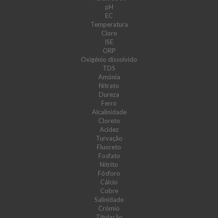
pH
EC
Temperatura
Cloro
ISE
ORP
Oxigénio dissolvido
TDS
Amónia
Nitrato
Dureza
Ferro
Alcalinidade
Cloreto
Acidez
Turvação
Fluoreto
Fosfato
Nitrito
Fósforo
Cálcio
Cobre
Salinidade
Crómio
Titulação