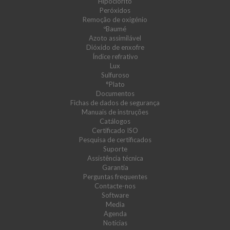
Hipoclorito
Peróxidos
Remoção de oxigénio
ºBaumé
Azoto assimilável
Dióxido de enxofre
Índice refrativo
Lux
Sulfuroso
°Plato
Documentos
Fichas de dados de segurança
Manuais de instruções
Catálogos
Certificado ISO
Pesquisa de certificados
Suporte
Assistência técnica
Garantia
Perguntas frequentes
Contacte-nos
Software
Media
Agenda
Notícias