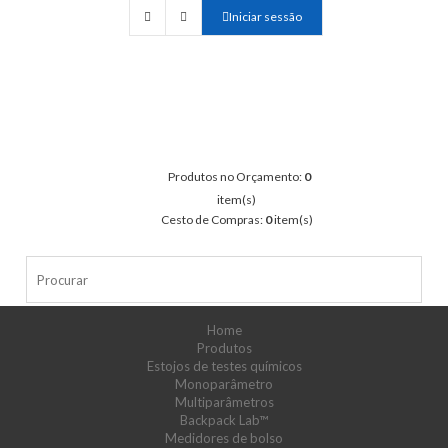
Iniciar sessão
Produtos no Orçamento:
0
item(s)
Cesto de Compras:
0
item(s)
Home
Produtos
Estojos de testes químicos
Monoparâmetro
Multiparâmetros
Backpack Lab™
Medidores de bolso