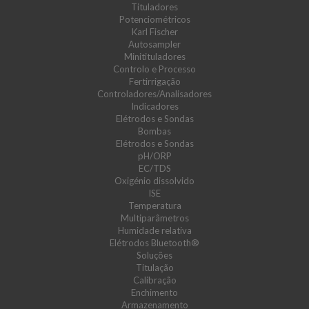
Tituladores
Potenciométricos
Karl Fischer
Autosampler
Minitituladores
Controlo e Processo
Fertirrigação
Controladores/Analisadores
Indicadores
Elétrodos e Sondas
Bombas
Elétrodos e Sondas
pH/ORP
EC/TDS
Oxigénio dissolvido
ISE
Temperatura
Multiparâmetros
Humidade relativa
Elétrodos Bluetooth®
Soluções
Titulação
Calibração
Enchimento
Armazenamento