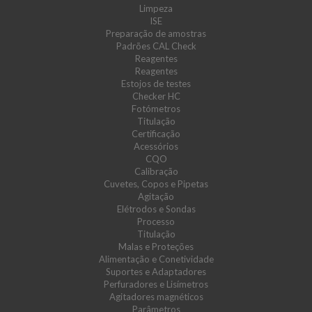
Limpeza
ISE
Preparação de amostras
Padrões CAL Check
Reagentes
Reagentes
Estojos de testes
Checker HC
Fotómetros
Titulação
Certificação
Acessórios
CQO
Calibração
Cuvetes, Copos e Pipetas
Agitação
Elétrodos e Sondas
Processo
Titulação
Malas e Proteções
Alimentação e Conetividade
Suportes e Adaptadores
Perfuradores e Lisímetros
Agitadores magnéticos
Parâmetros