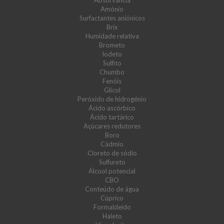
Absorvância
Amónio
Surfactantes aniónicos
Brix
Humidade relativa
Brometo
Iodeto
Sulfito
Chumbo
Fenóis
Glicol
Peróxido de hidrogénio
Ácido ascórbico
Ácido tartárico
Açúcares redutores
Boro
Cádmio
Cloreto de sódio
Sulfureto
Álcool potencial
CBO
Conteúdo de água
Cúprico
Formaldeído
Haleto