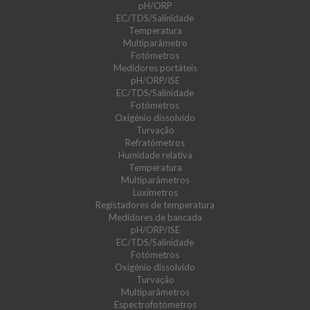
pH/ORP
EC/TDS/Salinidade
Temperatura
Multiparâmetro
Fotómetros
Medidores portáteis
pH/ORP/ISE
EC/TDS/Salinidade
Fotómetros
Oxigénio dissolvido
Turvação
Refratómetros
Humidade relativa
Temperatura
Multiparâmetros
Luxímetros
Registadores de temperatura
Medidores de bancada
pH/ORP/ISE
EC/TDS/Salinidade
Fotómetros
Oxigénio dissolvido
Turvação
Multiparâmetros
Espectrofotómetros