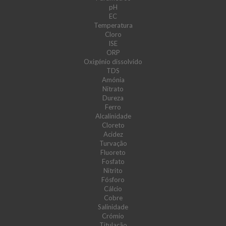
pH
EC
Temperatura
Cloro
ISE
ORP
Oxigénio dissolvido
TDS
Amónia
Nitrato
Dureza
Ferro
Alcalinidade
Cloreto
Acidez
Turvação
Fluoreto
Fosfato
Nitrito
Fósforo
Cálcio
Cobre
Salinidade
Crómio
Titulação