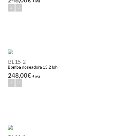
+iva
BL15-2
Bomba doseadora 15,2 lph
248,00€
+iva