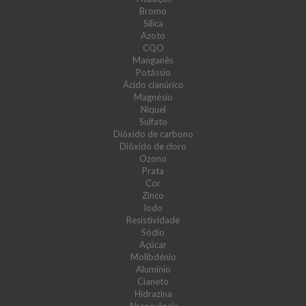
Bromo
Sílica
Azoto
CQO
Manganês
Potássio
Ácido cianúrico
Magnésio
Níquel
Sulfato
Dióxido de carbono
Dióxido de cloro
Ozono
Prata
Cor
Zinco
Iodo
Resistividade
Sódio
Açúcar
Molibdénio
Alumínio
Cianeto
Hidrazina