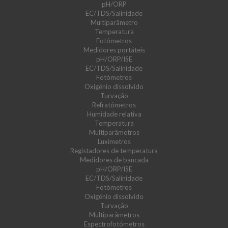
pH/ORP
EC/TDS/Salinidade
Multiparâmetro
Temperatura
Fotómetros
Medidores portáteis
pH/ORP/ISE
EC/TDS/Salinidade
Fotómetros
Oxigénio dissolvido
Turvação
Refratómetros
Humidade relativa
Temperatura
Multiparâmetros
Luxímetros
Registadores de temperatura
Medidores de bancada
pH/ORP/ISE
EC/TDS/Salinidade
Fotómetros
Oxigénio dissolvido
Turvação
Multiparâmetros
Espectrofotómetros