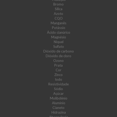
Bromo
Sílica
Azoto
CQO
Manganês
Potássio
Ácido cianúrico
Magnésio
Níquel
Sulfato
Dióxido de carbono
Dióxido de cloro
Ozono
Prata
Cor
Zinco
Iodo
Resistividade
Sódio
Açúcar
Molibdénio
Alumínio
Cianeto
Hidrazina