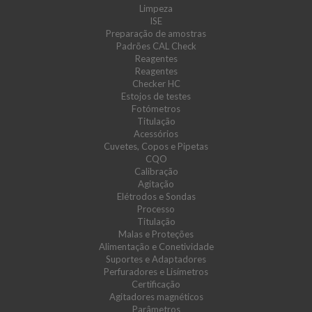
Limpeza
ISE
Preparação de amostras
Padrões CAL Check
Reagentes
Reagentes
Checker HC
Estojos de testes
Fotómetros
Titulação
Acessórios
Cuvetes, Copos e Pipetas
CQO
Calibração
Agitação
Elétrodos e Sondas
Processo
Titulação
Malas e Proteções
Alimentação e Conetividade
Suportes e Adaptadores
Perfuradores e Lisímetros
Certificação
Agitadores magnéticos
Parâmetros