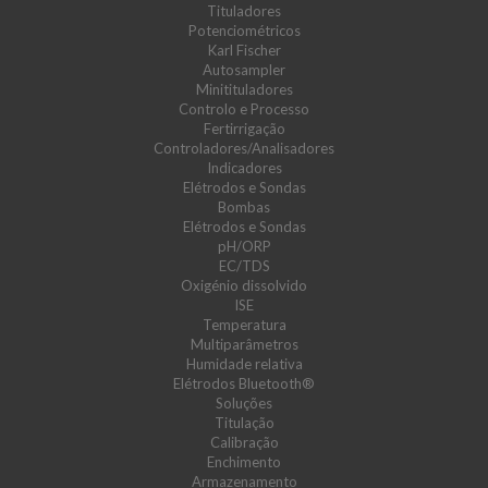
Tituladores
Potenciométricos
Karl Fischer
Autosampler
Minitituladores
Controlo e Processo
Fertirrigação
Controladores/Analisadores
Indicadores
Elétrodos e Sondas
Bombas
Elétrodos e Sondas
pH/ORP
EC/TDS
Oxigénio dissolvido
ISE
Temperatura
Multiparâmetros
Humidade relativa
Elétrodos Bluetooth®
Soluções
Titulação
Calibração
Enchimento
Armazenamento