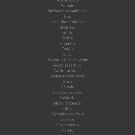
Absorvância
Amónio
Surfactantes aniónicos
Brix
Humidade relativa
Brometo
Iodeto
Sulfito
Chumbo
Fenóis
Glicol
Peróxido de hidrogénio
Ácido ascórbico
Ácido tartárico
Açúcares redutores
Boro
Cádmio
Cloreto de sódio
Sulfureto
Álcool potencial
CBO
Conteúdo de água
Cúprico
Formaldeído
Haleto