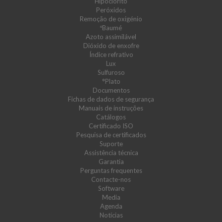
Hipoclorito
Peróxidos
Remoção de oxigénio
ºBaumé
Azoto assimilável
Dióxido de enxofre
Índice refrativo
Lux
Sulfuroso
°Plato
Documentos
Fichas de dados de segurança
Manuais de instruções
Catálogos
Certificado ISO
Pesquisa de certificados
Suporte
Assistência técnica
Garantia
Perguntas frequentes
Contacte-nos
Software
Media
Agenda
Notícias