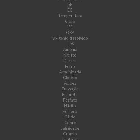
pH
EC
Temperatura
Cloro
ISE
ORP
Oxigénio dissolvido
TDS
Amónia
Nitrato
Dureza
Ferro
Alcalinidade
Cloreto
Acidez
Turvação
Fluoreto
Fosfato
Nitrito
Fósforo
Cálcio
Cobre
Salinidade
Crómio
Titulação