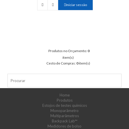
Iniciar sessão
Produtos no Orçamento:
0
item(s)
Cesto de Compras:
0
item(s)
Home
Produtos
Estojos de testes químicos
Monoparâmetro
Multiparâmetros
Backpack Lab™
Medidores de bolso