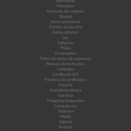
Hipoclorito
Peróxidos
Remoção de oxigénio
ºBaumé
Azoto assimilável
Dióxido de enxofre
Índice refrativo
Lux
Sulfuroso
°Plato
Documentos
Fichas de dados de segurança
Manuais de instruções
Catálogos
Certificado ISO
Pesquisa de certificados
Suporte
Assistência técnica
Garantia
Perguntas frequentes
Contacte-nos
Software
Media
Agenda
Notícias