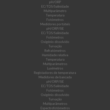
pH/ORP
EC/TDS/Salinidade
Multiparâmetro
Temperatura
Fotómetros
Medidores portáteis
pH/ORP/ISE
EC/TDS/Salinidade
Fotómetros
Oxigénio dissolvido
Turvação
Refratómetros
Humidade relativa
Temperatura
Multiparâmetros
Luxímetros
Registadores de temperatura
Medidores de bancada
pH/ORP/ISE
EC/TDS/Salinidade
Fotómetros
Oxigénio dissolvido
Turvação
Multiparâmetros
Espectrofotómetros