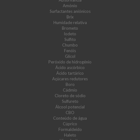
Absorvância
Amónio
Surfactantes aniónicos
Brix
Humidade relativa
Brometo
Iodeto
Sulfito
Chumbo
Fenóis
Glicol
Peróxido de hidrogénio
Ácido ascórbico
Ácido tartárico
Açúcares redutores
Boro
Cádmio
Cloreto de sódio
Sulfureto
Álcool potencial
CBO
Conteúdo de água
Cúprico
Formaldeído
Haleto