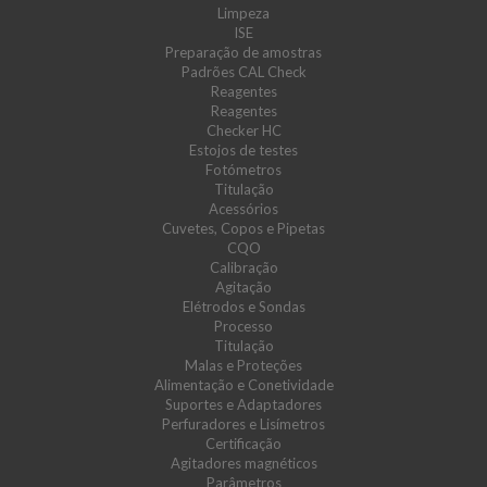
Limpeza
ISE
Preparação de amostras
Padrões CAL Check
Reagentes
Reagentes
Checker HC
Estojos de testes
Fotómetros
Titulação
Acessórios
Cuvetes, Copos e Pipetas
CQO
Calibração
Agitação
Elétrodos e Sondas
Processo
Titulação
Malas e Proteções
Alimentação e Conetividade
Suportes e Adaptadores
Perfuradores e Lisímetros
Certificação
Agitadores magnéticos
Parâmetros