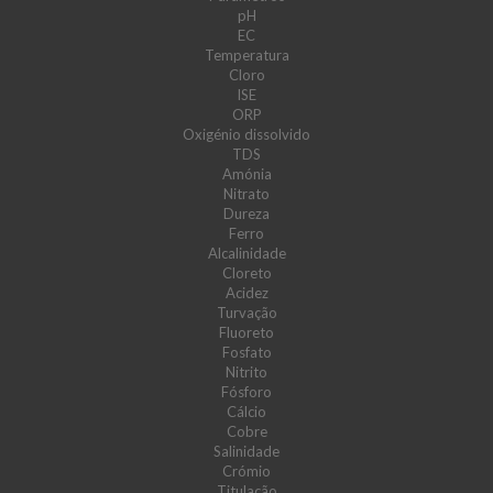
pH
EC
Temperatura
Cloro
ISE
ORP
Oxigénio dissolvido
TDS
Amónia
Nitrato
Dureza
Ferro
Alcalinidade
Cloreto
Acidez
Turvação
Fluoreto
Fosfato
Nitrito
Fósforo
Cálcio
Cobre
Salinidade
Crómio
Titulação