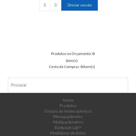
Iniciar sessão
Produtos no Orçamento:
0
item(s)
Cesto de Compras:
0
item(s)
Home
Produtos
Estojos de testes químicos
Monoparâmetro
Multiparâmetros
Backpack Lab™
Medidores de bolso