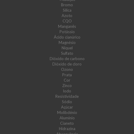
Bromo
Sílica
Azoto
CQO
Manganês
Potássio
Ácido cianúrico
Magnésio
Níquel
Sulfato
Dióxido de carbono
Dióxido de cloro
Ozono
Prata
Cor
Zinco
Iodo
Resistividade
Sódio
Açúcar
Molibdénio
Alumínio
Cianeto
Hidrazina