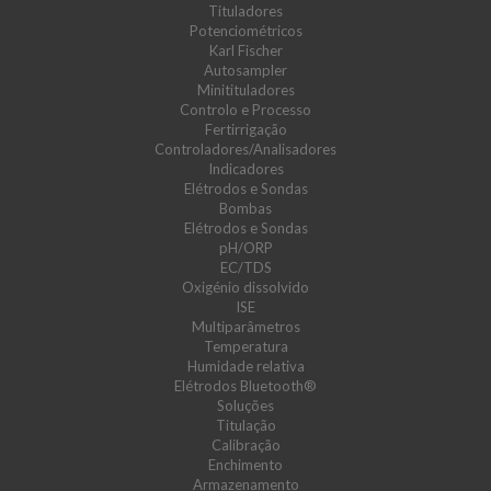
Tituladores
Potenciométricos
Karl Fischer
Autosampler
Minitituladores
Controlo e Processo
Fertirrigação
Controladores/Analisadores
Indicadores
Elétrodos e Sondas
Bombas
Elétrodos e Sondas
pH/ORP
EC/TDS
Oxigénio dissolvido
ISE
Multiparâmetros
Temperatura
Humidade relativa
Elétrodos Bluetooth®
Soluções
Titulação
Calibração
Enchimento
Armazenamento