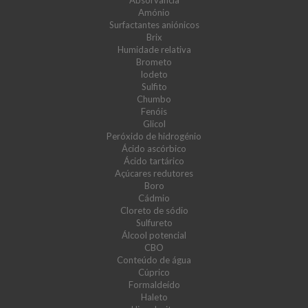
Absorvância
Amónio
Surfactantes aniónicos
Brix
Humidade relativa
Brometo
Iodeto
Sulfito
Chumbo
Fenóis
Glicol
Peróxido de hidrogénio
Ácido ascórbico
Ácido tartárico
Açúcares redutores
Boro
Cádmio
Cloreto de sódio
Sulfureto
Álcool potencial
CBO
Conteúdo de água
Cúprico
Formaldeído
Haleto