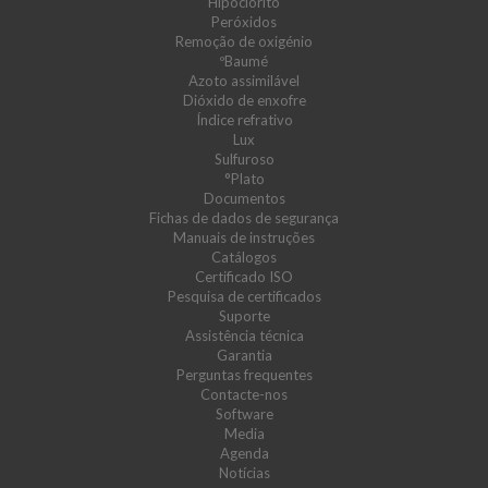
Hipoclorito
Peróxidos
Remoção de oxigénio
ºBaumé
Azoto assimilável
Dióxido de enxofre
Índice refrativo
Lux
Sulfuroso
°Plato
Documentos
Fichas de dados de segurança
Manuais de instruções
Catálogos
Certificado ISO
Pesquisa de certificados
Suporte
Assistência técnica
Garantia
Perguntas frequentes
Contacte-nos
Software
Media
Agenda
Notícias