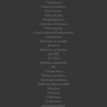
Tituladores
Potenciométricos
Karl Fischer
Autosampler
Minitituladores
Controlo e Processo
Fertirrigação
Controladores/Analisadores
Indicadores
Elétrodos e Sondas
Bombas
Elétrodos e Sondas
pH/ORP
EC/TDS
Oxigénio dissolvido
ISE
Temperatura
Multiparâmetros
Humidade relativa
Elétrodos Bluetooth®
Soluções
Titulação
Calibração
Enchimento
Armazenamento