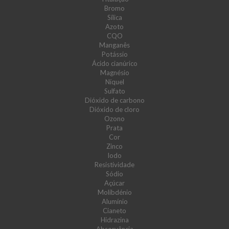
Bromo
Sílica
Azoto
CQO
Manganês
Potássio
Ácido cianúrico
Magnésio
Níquel
Sulfato
Dióxido de carbono
Dióxido de cloro
Ozono
Prata
Cor
Zinco
Iodo
Resistividade
Sódio
Açúcar
Molibdénio
Alumínio
Cianeto
Hidrazina