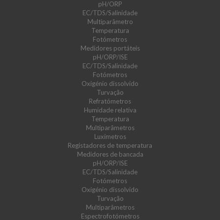
pH/ORP
EC/TDS/Salinidade
Multiparâmetro
Temperatura
Fotómetros
Medidores portáteis
pH/ORP/ISE
EC/TDS/Salinidade
Fotómetros
Oxigénio dissolvido
Turvação
Refratómetros
Humidade relativa
Temperatura
Multiparâmetros
Luxímetros
Registadores de temperatura
Medidores de bancada
pH/ORP/ISE
EC/TDS/Salinidade
Fotómetros
Oxigénio dissolvido
Turvação
Multiparâmetros
Espectrofotómetros