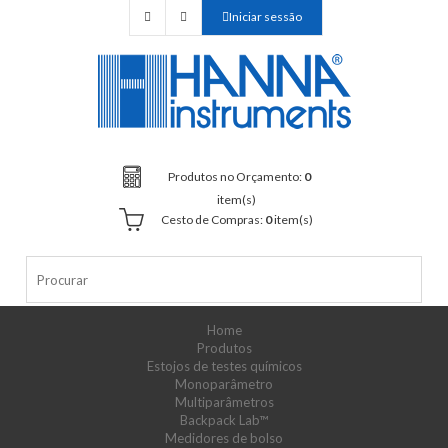
Iniciar sessão
Produtos no Orçamento:
0
item(s)
Cesto de Compras:
0
item(s)
Home
Produtos
Estojos de testes químicos
Monoparâmetro
Multiparâmetros
Backpack Lab™
Medidores de bolso