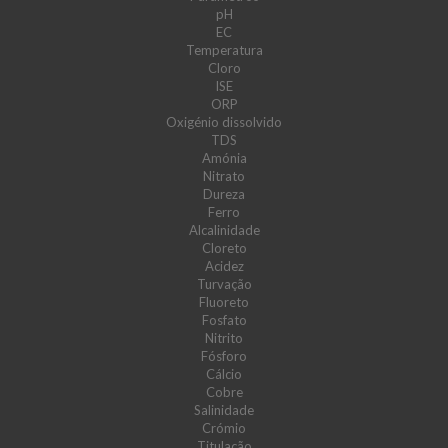
pH
EC
Temperatura
Cloro
ISE
ORP
Oxigénio dissolvido
TDS
Amónia
Nitrato
Dureza
Ferro
Alcalinidade
Cloreto
Acidez
Turvação
Fluoreto
Fosfato
Nitrito
Fósforo
Cálcio
Cobre
Salinidade
Crómio
Titulação