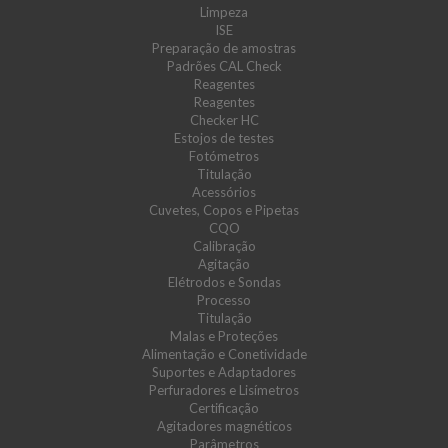
Limpeza
ISE
Preparação de amostras
Padrões CAL Check
Reagentes
Reagentes
Checker HC
Estojos de testes
Fotómetros
Titulação
Acessórios
Cuvetes, Copos e Pipetas
CQO
Calibração
Agitação
Elétrodos e Sondas
Processo
Titulação
Malas e Proteções
Alimentação e Conetividade
Suportes e Adaptadores
Perfuradores e Lisímetros
Certificação
Agitadores magnéticos
Parâmetros