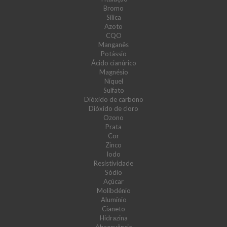
Bromo
Sílica
Azoto
CQO
Manganês
Potássio
Ácido cianúrico
Magnésio
Níquel
Sulfato
Dióxido de carbono
Dióxido de cloro
Ozono
Prata
Cor
Zinco
Iodo
Resistividade
Sódio
Açúcar
Molibdénio
Alumínio
Cianeto
Hidrazina