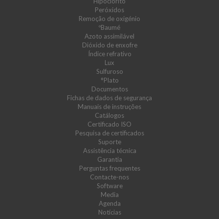
Hipoclorito
Peróxidos
Remoção de oxigénio
ºBaumé
Azoto assimilável
Dióxido de enxofre
Índice refrativo
Lux
Sulfuroso
°Plato
Documentos
Fichas de dados de segurança
Manuais de instruções
Catálogos
Certificado ISO
Pesquisa de certificados
Suporte
Assistência técnica
Garantia
Perguntas frequentes
Contacte-nos
Software
Media
Agenda
Notícias