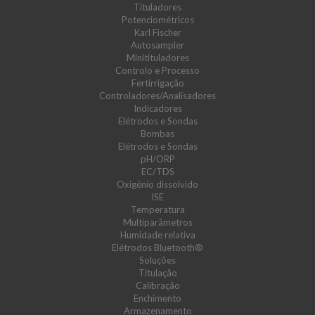
Tituladores
Potenciométricos
Karl Fischer
Autosampler
Minitituladores
Controlo e Processo
Fertirrigação
Controladores/Analisadores
Indicadores
Elétrodos e Sondas
Bombas
Elétrodos e Sondas
pH/ORP
EC/TDS
Oxigénio dissolvido
ISE
Temperatura
Multiparâmetros
Humidade relativa
Elétrodos Bluetooth®
Soluções
Titulação
Calibração
Enchimento
Armazenamento