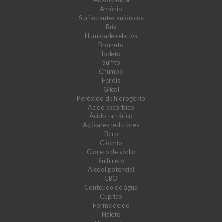
Absorvância
Amónio
Surfactantes aniónicos
Brix
Humidade relativa
Brometo
Iodeto
Sulfito
Chumbo
Fenóis
Glicol
Peróxido de hidrogénio
Ácido ascórbico
Ácido tartárico
Açúcares redutores
Boro
Cádmio
Cloreto de sódio
Sulfureto
Álcool potencial
CBO
Conteúdo de água
Cúprico
Formaldeído
Haleto