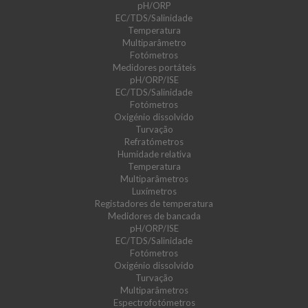
pH/ORP
EC/TDS/Salinidade
Temperatura
Multiparâmetro
Fotómetros
Medidores portáteis
pH/ORP/ISE
EC/TDS/Salinidade
Fotómetros
Oxigénio dissolvido
Turvação
Refratómetros
Humidade relativa
Temperatura
Multiparâmetros
Luxímetros
Registadores de temperatura
Medidores de bancada
pH/ORP/ISE
EC/TDS/Salinidade
Fotómetros
Oxigénio dissolvido
Turvação
Multiparâmetros
Espectrofotómetros