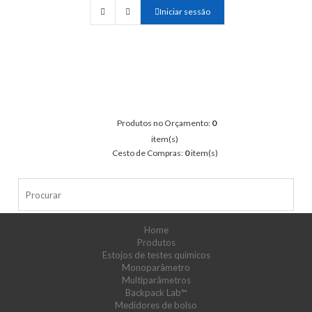
Iniciar sessão
Produtos no Orçamento:
0
item(s)
Cesto de Compras:
0
item(s)
Home
Produtos
Estojos de testes químicos
Monoparâmetro
Multiparâmetros
Backpack Lab™
Medidores de bolso