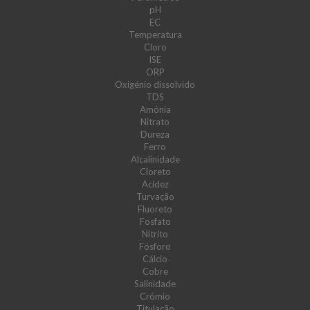
pH
EC
Temperatura
Cloro
ISE
ORP
Oxigénio dissolvido
TDS
Amónia
Nitrato
Dureza
Ferro
Alcalinidade
Cloreto
Acidez
Turvação
Fluoreto
Fosfato
Nitrito
Fósforo
Cálcio
Cobre
Salinidade
Crómio
Titulação