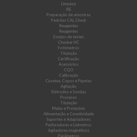
Limpeza
ISE
Preparação de amostras
Padrões CAL Check
Reagentes
Reagentes
Estojos de testes
Checker HC
Fotómetros
Titulação
Certificação
Acessórios
CQO
Calibração
Cuvetes, Copos e Pipetas
Agitação
Elétrodos e Sondas
Processo
Titulação
Malas e Proteções
Alimentação e Conetividade
Suportes e Adaptadores
Perfuradores e Lisímetros
Agitadores magnéticos
Parâmetros