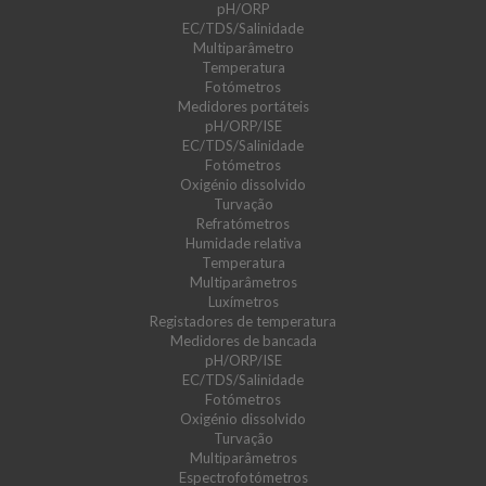
pH/ORP
EC/TDS/Salinidade
Multiparâmetro
Temperatura
Fotómetros
Medidores portáteis
pH/ORP/ISE
EC/TDS/Salinidade
Fotómetros
Oxigénio dissolvido
Turvação
Refratómetros
Humidade relativa
Temperatura
Multiparâmetros
Luxímetros
Registadores de temperatura
Medidores de bancada
pH/ORP/ISE
EC/TDS/Salinidade
Fotómetros
Oxigénio dissolvido
Turvação
Multiparâmetros
Espectrofotómetros