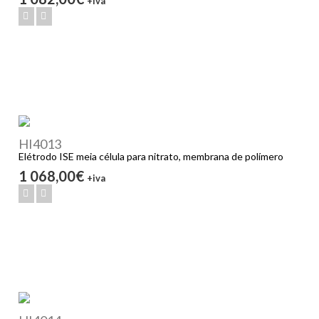
+iva
HI4013
Elétrodo ISE meia célula para nitrato, membrana de polímero
1 068,00€
+iva