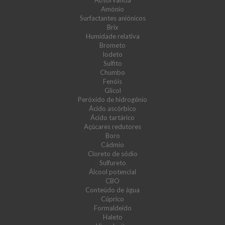
Absorvância
Amónio
Surfactantes aniónicos
Brix
Humidade relativa
Brometo
Iodeto
Sulfito
Chumbo
Fenóis
Glicol
Peróxido de hidrogénio
Ácido ascórbico
Ácido tartárico
Açúcares redutores
Boro
Cádmio
Cloreto de sódio
Sulfureto
Álcool potencial
CBO
Conteúdo de água
Cúprico
Formaldeído
Haleto