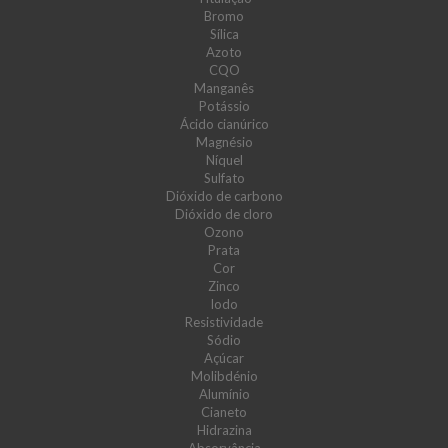
Bromo
Sílica
Azoto
CQO
Manganês
Potássio
Ácido cianúrico
Magnésio
Níquel
Sulfato
Dióxido de carbono
Dióxido de cloro
Ozono
Prata
Cor
Zinco
Iodo
Resistividade
Sódio
Açúcar
Molibdénio
Alumínio
Cianeto
Hidrazina