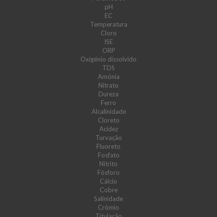
pH
EC
Temperatura
Cloro
ISE
ORP
Oxigénio dissolvido
TDS
Amónia
Nitrato
Dureza
Ferro
Alcalinidade
Cloreto
Acidez
Turvação
Fluoreto
Fosfato
Nitrito
Fósforo
Cálcio
Cobre
Salinidade
Crómio
Titulação