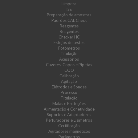
Limpeza
ISE
Preparação de amostras
Padrões CAL Check
Reagentes
Reagentes
Checker HC
Estojos de testes
Fotómetros
Titulação
Acessórios
Cuvetes, Copos e Pipetas
CQO
Calibração
Agitação
Elétrodos e Sondas
Processo
Titulação
Malas e Proteções
Alimentação e Conetividade
Suportes e Adaptadores
Perfuradores e Lisímetros
Certificação
Agitadores magnéticos
Parâmetros