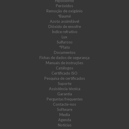
Hipoclorito
Peróxidos
Remoção de oxigénio
ºBaumé
Azoto assimilável
Dióxido de enxofre
Índice refrativo
Lux
Sulfuroso
°Plato
Documentos
Fichas de dados de segurança
Manuais de instruções
Catálogos
Certificado ISO
Pesquisa de certificados
Suporte
Assistência técnica
Garantia
Perguntas frequentes
Contacte-nos
Software
Media
Agenda
Notícias