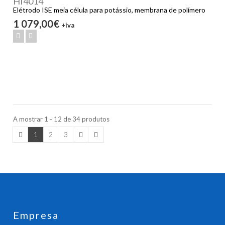
HI4014
Elétrodo ISE meia célula para potássio, membrana de polímero
1 079,00€
+iva
A mostrar 1 - 12 de 34 produtos
1
2
3
Empresa