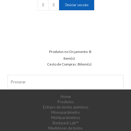
Iniciar sessão
Produtos no Orçamento:
0
item(s)
Cesto de Compras:
0
item(s)
Home
Produtos
Estojos de testes químicos
Monoparâmetro
Multiparâmetros
Backpack Lab™
Medidores de bolso