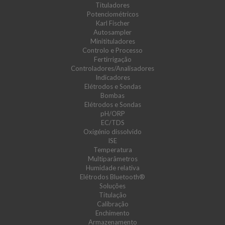
Tituladores
Potenciométricos
Karl Fischer
Autosampler
Minitituladores
Controlo e Processo
Fertirrigação
Controladores/Analisadores
Indicadores
Elétrodos e Sondas
Bombas
Elétrodos e Sondas
pH/ORP
EC/TDS
Oxigénio dissolvido
ISE
Temperatura
Multiparâmetros
Humidade relativa
Elétrodos Bluetooth®
Soluções
Titulação
Calibração
Enchimento
Armazenamento