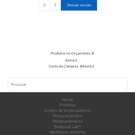
Iniciar sessão
Produtos no Orçamento:
0
item(s)
Cesto de Compras:
0
item(s)
Home
Produtos
Estojos de testes químicos
Monoparâmetro
Multiparâmetros
Backpack Lab™
Medidores de bolso