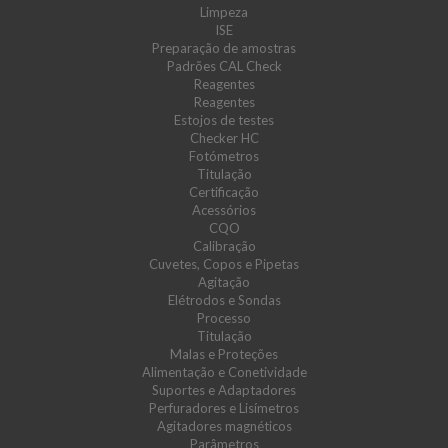
Limpeza
ISE
Preparação de amostras
Padrões CAL Check
Reagentes
Reagentes
Estojos de testes
Checker HC
Fotómetros
Titulação
Certificação
Acessórios
CQO
Calibração
Cuvetes, Copos e Pipetas
Agitação
Elétrodos e Sondas
Processo
Titulação
Malas e Proteções
Alimentação e Conetividade
Suportes e Adaptadores
Perfuradores e Lisímetros
Agitadores magnéticos
Parâmetros