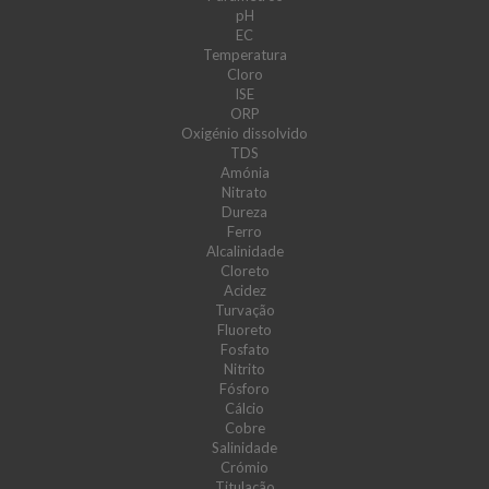
pH
EC
Temperatura
Cloro
ISE
ORP
Oxigénio dissolvido
TDS
Amónia
Nitrato
Dureza
Ferro
Alcalinidade
Cloreto
Acidez
Turvação
Fluoreto
Fosfato
Nitrito
Fósforo
Cálcio
Cobre
Salinidade
Crómio
Titulação