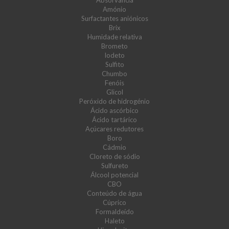
Absorvância
Amónio
Surfactantes aniónicos
Brix
Humidade relativa
Brometo
Iodeto
Sulfito
Chumbo
Fenóis
Glicol
Peróxido de hidrogénio
Ácido ascórbico
Ácido tartárico
Açúcares redutores
Boro
Cádmio
Cloreto de sódio
Sulfureto
Álcool potencial
CBO
Conteúdo de água
Cúprico
Formaldeído
Haleto