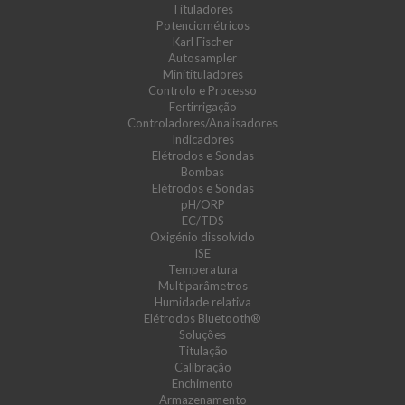
Tituladores
Potenciométricos
Karl Fischer
Autosampler
Minitituladores
Controlo e Processo
Fertirrigação
Controladores/Analisadores
Indicadores
Elétrodos e Sondas
Bombas
Elétrodos e Sondas
pH/ORP
EC/TDS
Oxigénio dissolvido
ISE
Temperatura
Multiparâmetros
Humidade relativa
Elétrodos Bluetooth®
Soluções
Titulação
Calibração
Enchimento
Armazenamento