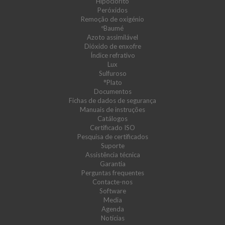
Hipoclorito
Peróxidos
Remoção de oxigénio
ºBaumé
Azoto assimilável
Dióxido de enxofre
Índice refrativo
Lux
Sulfuroso
°Plato
Documentos
Fichas de dados de segurança
Manuais de instruções
Catálogos
Certificado ISO
Pesquisa de certificados
Suporte
Assistência técnica
Garantia
Perguntas frequentes
Contacte-nos
Software
Media
Agenda
Notícias