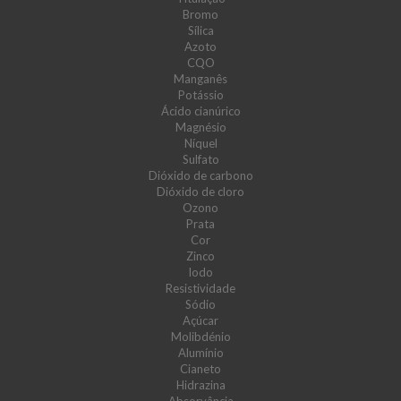
Bromo
Sílica
Azoto
CQO
Manganês
Potássio
Ácido cianúrico
Magnésio
Níquel
Sulfato
Dióxido de carbono
Dióxido de cloro
Ozono
Prata
Cor
Zinco
Iodo
Resistividade
Sódio
Açúcar
Molibdénio
Alumínio
Cianeto
Hidrazina