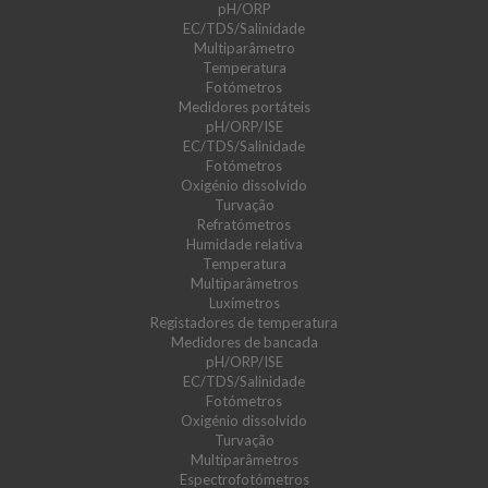
pH/ORP
EC/TDS/Salinidade
Multiparâmetro
Temperatura
Fotómetros
Medidores portáteis
pH/ORP/ISE
EC/TDS/Salinidade
Fotómetros
Oxigénio dissolvido
Turvação
Refratómetros
Humidade relativa
Temperatura
Multiparâmetros
Luxímetros
Registadores de temperatura
Medidores de bancada
pH/ORP/ISE
EC/TDS/Salinidade
Fotómetros
Oxigénio dissolvido
Turvação
Multiparâmetros
Espectrofotómetros