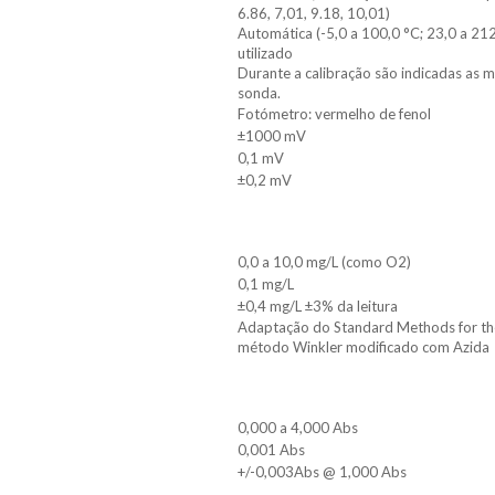
6.86, 7,01, 9.18, 10,01)
Automática (-5,0 a 100,0 °C; 23,0 a 212
utilizado
Durante a calibração são indicadas as me
sonda.
Fotómetro: vermelho de fenol
±1000 mV
0,1 mV
±0,2 mV
0,0 a 10,0 mg/L (como O2)
0,1 mg/L
±0,4 mg/L ±3% da leitura
Adaptação do Standard Methods for the
método Winkler modificado com Azida
0,000 a 4,000 Abs
0,001 Abs
+/-0,003Abs @ 1,000 Abs