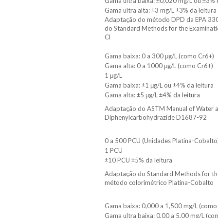
Gama ultra baixa: ±0,020 mg/L ou ±3% d
Gama ultra alta: ±3 mg/L ±3% da leitura
Adaptação do método DPD da EPA 330,5
do Standard Methods for the Examinati
Cl
Gama baixa: 0 a 300 μg/L (como Cr6+)
Gama alta: 0 a 1000 μg/L (como Cr6+)
1 μg/L
Gama baixa: ±1 μg/L ou ±4% da leitura
Gama alta: ±5 μg/L ±4% da leitura
Adaptação do ASTM Manual of Water a
Diphenylcarbohydrazide D1687-92
0 a 500 PCU (Unidades Platina-Cobalto
1 PCU
±10 PCU ±5% da leitura
Adaptação do Standard Methods for the
método colorimétrico Platina-Cobalto
Gama baixa: 0,000 a 1,500 mg/L (como
Gama ultra baixa: 0,00 a 5,00 mg/L (c