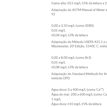
Gama alta: ±0,5 mg/L ±5% da leitura a 
Adaptação do ASTM Manual of Water a
92
0,00 a 3,50 mg/L (como SDBS)
0,01 mg/L
±0,04 mg/L ±3% da leitura
Adaptação do Método USEPA 425.1 e do
Wastewater, 20º Edição, 5540C C, mét
0,00 a 8,00 mg/L (como Br2)
0,01 mg/L
±0,08 mg/L ±3% da leitura
Adaptação do Standard Methods for the
método DPD
2+
Água doce: 0 a 400 mg/L (como Ca
)
Água do mar: 200 a 600 mg/L (como Ca
1 mg/L
Água doce: ±10 mg/L ±5% da leitura