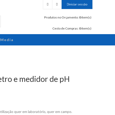
Iniciar sessão
Produtos no Orçamento:
0
item(s)
Cesto de Compras:
0
item(s)
Media
tro e medidor de pH
ilização quer em laboratório, quer em campo.