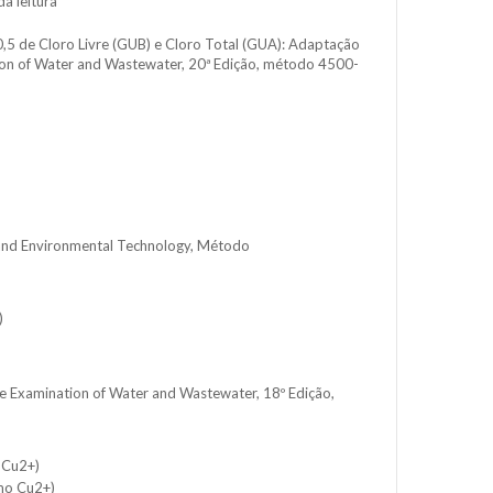
a leitura
 de Cloro Livre (GUB) e Cloro Total (GUA): Adaptação
on of Water and Wastewater, 20ª Edição, método 4500-
nd Environmental Technology, Método
)
 Examination of Water and Wastewater, 18º Edição,
 Cu2+)
omo Cu2+)