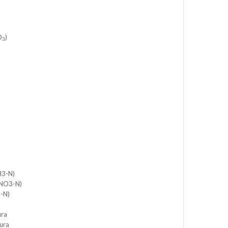
)
O
)
3
H3-N)
 NO3-N)
3-N)
ura
ura