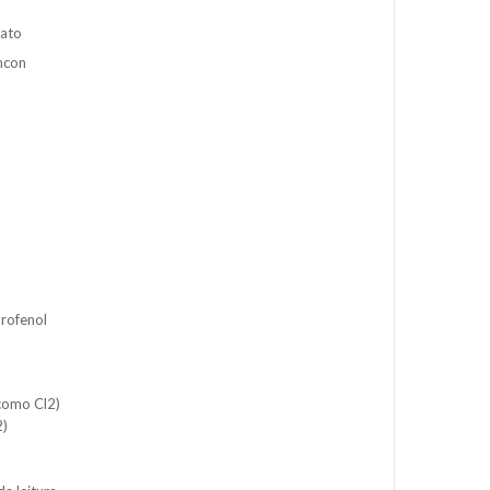
lato
ncon
rofenol
como Cl2)
2)