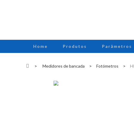
Home
Produtos
Parâmetros
>
Medidores de bancada
>
Fotómetros
>
HI