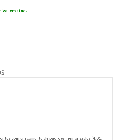
nível em stock
OS
pontos com um conjunto de padrões memorizados (4,01,