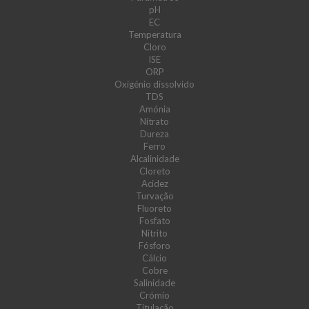
pH
EC
Temperatura
Cloro
ISE
ORP
Oxigénio dissolvido
TDS
Amónia
Nitrato
Dureza
Ferro
Alcalinidade
Cloreto
Acidez
Turvação
Fluoreto
Fosfato
Nitrito
Fósforo
Cálcio
Cobre
Salinidade
Crómio
Titulação