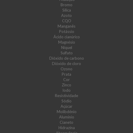
Bromo
Sílica
Azoto
CQO
Manganês
Potássio
Ácido cianúrico
Magnésio
Níquel
Sulfato
Dióxido de carbono
Dióxido de cloro
Ozono
Prata
Cor
Zinco
Iodo
Resistividade
Sódio
Açúcar
Molibdénio
Alumínio
Cianeto
Hidrazina