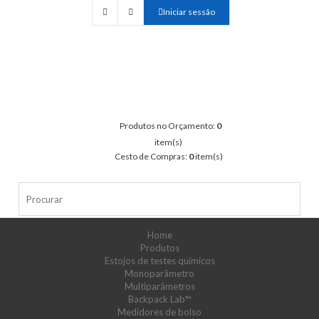
Iniciar sessão
Produtos no Orçamento:
0
item(s)
Cesto de Compras:
0
item(s)
Home
Produtos
Estojos de testes químicos
Monoparâmetro
Multiparâmetros
Backpack Lab™
Medidores de bolso