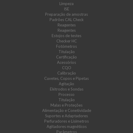
Limpeza
ISE
Preparação de amostras
Padrões CAL Check
Reagentes
Reagentes
Estojos de testes
Checker HC
Fotómetros
Titulação
Certificação
Acessórios
CQO
Calibração
Cuvetes, Copos e Pipetas
Agitação
Elétrodos e Sondas
Processo
Titulação
Malas e Proteções
Alimentação e Conetividade
Suportes e Adaptadores
Perfuradores e Lisímetros
Agitadores magnéticos
Parâmetros