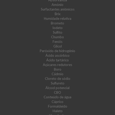
Absorvância
Amónio
Surfactantes aniónicos
Brix
Humidade relativa
Brometo
Iodeto
Sulfito
Chumbo
Fenóis
Glicol
Peróxido de hidrogénio
Ácido ascórbico
Ácido tartárico
Açúcares redutores
Boro
Cádmio
Cloreto de sódio
Sulfureto
Álcool potencial
CBO
Conteúdo de água
Cúprico
Formaldeído
Haleto