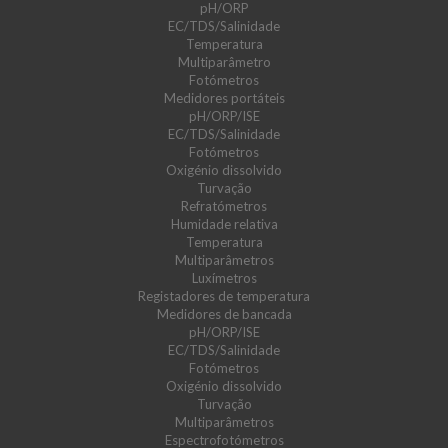
pH/ORP
EC/TDS/Salinidade
Temperatura
Multiparâmetro
Fotómetros
Medidores portáteis
pH/ORP/ISE
EC/TDS/Salinidade
Fotómetros
Oxigénio dissolvido
Turvação
Refratómetros
Humidade relativa
Temperatura
Multiparâmetros
Luxímetros
Registadores de temperatura
Medidores de bancada
pH/ORP/ISE
EC/TDS/Salinidade
Fotómetros
Oxigénio dissolvido
Turvação
Multiparâmetros
Espectrofotómetros