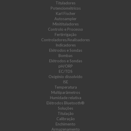
Tituladores
Potenciométricos
Karl Fischer
Autosampler
Minitituladores
Controlo e Processo
Fertirrigação
Controladores/Analisadores
Indicadores
Elétrodos e Sondas
Bombas
Elétrodos e Sondas
pH/ORP
EC/TDS
Oxigénio dissolvido
ISE
Temperatura
Multiparâmetros
Humidade relativa
Elétrodos Bluetooth®
Soluções
Titulação
Calibração
Enchimento
Armazenamento