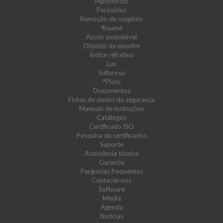
Hipoclorito
Peróxidos
Remoção de oxigénio
ºBaumé
Azoto assimilável
Dióxido de enxofre
Índice refrativo
Lux
Sulfuroso
°Plato
Documentos
Fichas de dados de segurança
Manuais de instruções
Catálogos
Certificado ISO
Pesquisa de certificados
Suporte
Assistência técnica
Garantia
Perguntas frequentes
Contacte-nos
Software
Media
Agenda
Notícias