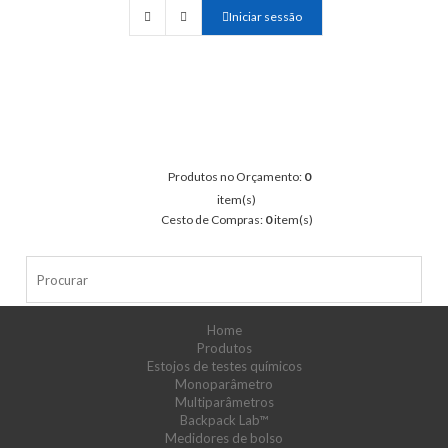
Iniciar sessão
Produtos no Orçamento:
0
item(s)
Cesto de Compras:
0
item(s)
Home
Produtos
Estojos de testes químicos
Monoparâmetro
Multiparâmetros
Backpack Lab™
Medidores de bolso