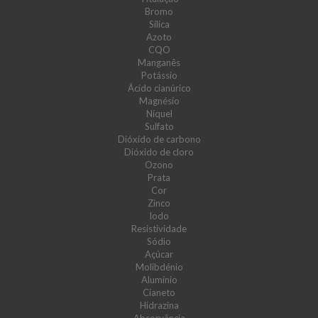
Bromo
Sílica
Azoto
CQO
Manganês
Potássio
Ácido cianúrico
Magnésio
Níquel
Sulfato
Dióxido de carbono
Dióxido de cloro
Ozono
Prata
Cor
Zinco
Iodo
Resistividade
Sódio
Açúcar
Molibdénio
Alumínio
Cianeto
Hidrazina