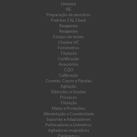
Limpeza
ISE
Preparação de amostras
Padrões CAL Check
Reagentes
Reagentes
Estojos de testes
Checker HC
Fotómetros
Titulação
Certificação
Acessórios
CQO
Calibração
Cuvetes, Copos e Pipetas
Agitação
Elétrodos e Sondas
Processo
Titulação
Malas e Proteções
Alimentação e Conetividade
Suportes e Adaptadores
Perfuradores e Lisímetros
Agitadores magnéticos
Parâmetros