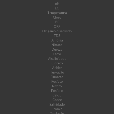
pH
EC
Temperatura
Cloro
ISE
ORP
Oxigénio dissolvido
TDS
Amónia
Nitrato
Dureza
Ferro
Alcalinidade
Cloreto
Acidez
Turvação
Fluoreto
Fosfato
Nitrito
Fósforo
Cálcio
Cobre
Salinidade
Crómio
Titulação