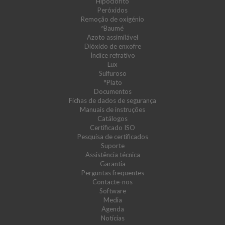
Hipoclorito
Peróxidos
Remoção de oxigénio
ºBaumé
Azoto assimilável
Dióxido de enxofre
Índice refrativo
Lux
Sulfuroso
°Plato
Documentos
Fichas de dados de segurança
Manuais de instruções
Catálogos
Certificado ISO
Pesquisa de certificados
Suporte
Assistência técnica
Garantia
Perguntas frequentes
Contacte-nos
Software
Media
Agenda
Notícias