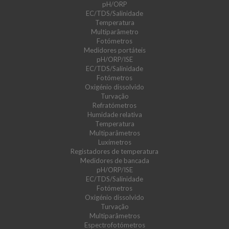
pH/ORP
EC/TDS/Salinidade
Temperatura
Multiparâmetro
Fotómetros
Medidores portáteis
pH/ORP/ISE
EC/TDS/Salinidade
Fotómetros
Oxigénio dissolvido
Turvação
Refratómetros
Humidade relativa
Temperatura
Multiparâmetros
Luxímetros
Registadores de temperatura
Medidores de bancada
pH/ORP/ISE
EC/TDS/Salinidade
Fotómetros
Oxigénio dissolvido
Turvação
Multiparâmetros
Espectrofotómetros