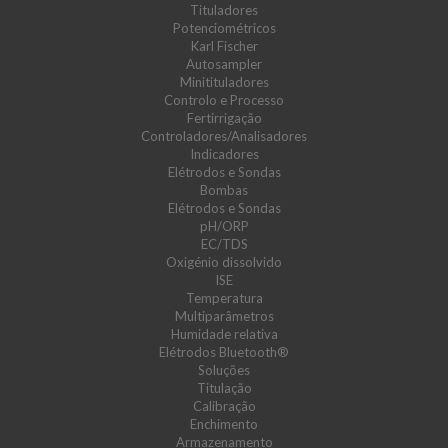
Tituladores
Potenciométricos
Karl Fischer
Autosampler
Minitituladores
Controlo e Processo
Fertirrigação
Controladores/Analisadores
Indicadores
Elétrodos e Sondas
Bombas
Elétrodos e Sondas
pH/ORP
EC/TDS
Oxigénio dissolvido
ISE
Temperatura
Multiparâmetros
Humidade relativa
Elétrodos Bluetooth®
Soluções
Titulação
Calibração
Enchimento
Armazenamento