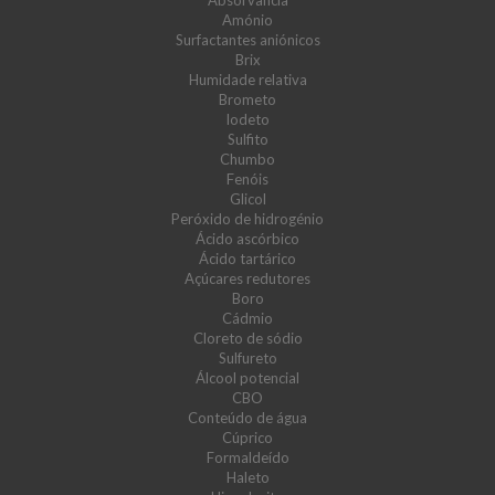
Absorvância
Amónio
Surfactantes aniónicos
Brix
Humidade relativa
Brometo
Iodeto
Sulfito
Chumbo
Fenóis
Glicol
Peróxido de hidrogénio
Ácido ascórbico
Ácido tartárico
Açúcares redutores
Boro
Cádmio
Cloreto de sódio
Sulfureto
Álcool potencial
CBO
Conteúdo de água
Cúprico
Formaldeído
Haleto