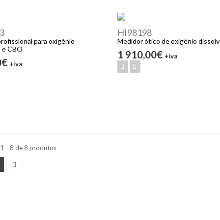
3
HI98198
rofissional para oxigénio
Medidor ótico de oxigénio dissolv
o e CBO
1 910,00€
+iva
0€
+iva
1 - 8 de 8 produtos