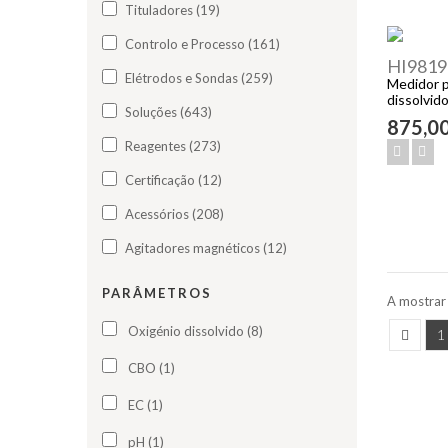
Tituladores (19)
Controlo e Processo (161)
HI9819
Elétrodos e Sondas (259)
Medidor p
dissolvid
Soluções (643)
875,0
Reagentes (273)
Certificação (12)
Acessórios (208)
Agitadores magnéticos (12)
PARÂMETROS
A mostrar 
Oxigénio dissolvido (8)
1
CBO (1)
EC (1)
pH (1)