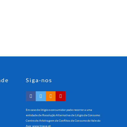
ade
Siga-nos
Em caso de litígio o consumidor pode recorrer a uma
entidade de Resolução Alternativa de Litigio de Consumo:
Centro de Arbitragem de Conflitos de Consumo do Vale do
Ave:
www.triave.pt