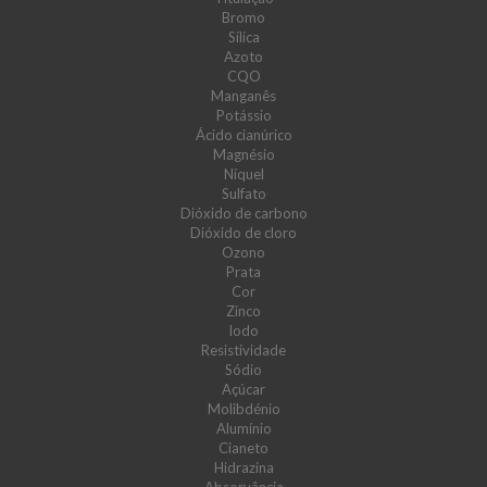
Bromo
Sílica
Azoto
CQO
Manganês
Potássio
Ácido cianúrico
Magnésio
Níquel
Sulfato
Dióxido de carbono
Dióxido de cloro
Ozono
Prata
Cor
Zinco
Iodo
Resistividade
Sódio
Açúcar
Molibdénio
Alumínio
Cianeto
Hidrazina