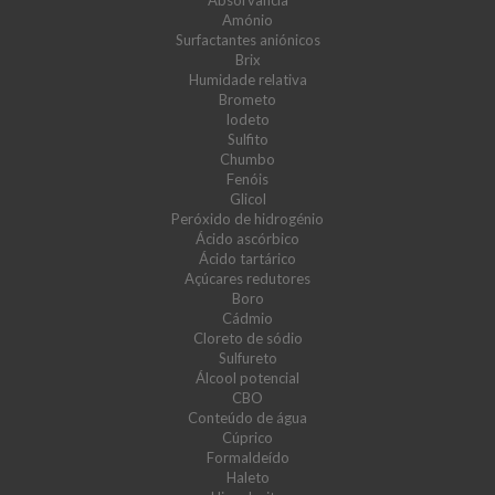
Absorvância
Amónio
Surfactantes aniónicos
Brix
Humidade relativa
Brometo
Iodeto
Sulfito
Chumbo
Fenóis
Glicol
Peróxido de hidrogénio
Ácido ascórbico
Ácido tartárico
Açúcares redutores
Boro
Cádmio
Cloreto de sódio
Sulfureto
Álcool potencial
CBO
Conteúdo de água
Cúprico
Formaldeído
Haleto