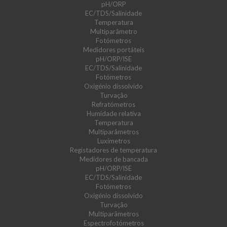
pH/ORP
EC/TDS/Salinidade
Temperatura
Multiparâmetro
Fotómetros
Medidores portáteis
pH/ORP/ISE
EC/TDS/Salinidade
Fotómetros
Oxigénio dissolvido
Turvação
Refratómetros
Humidade relativa
Temperatura
Multiparâmetros
Luxímetros
Registadores de temperatura
Medidores de bancada
pH/ORP/ISE
EC/TDS/Salinidade
Fotómetros
Oxigénio dissolvido
Turvação
Multiparâmetros
Espectrofotómetros