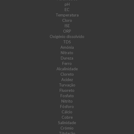
pH
EC
Temperatura
Cloro
ISE
ORP
Oxigénio dissolvido
TDS
Amónia
Nitrato
Dureza
Ferro
Alcalinidade
Cloreto
Acidez
Turvação
Fluoreto
Fosfato
Nitrito
Fósforo
Cálcio
Cobre
Salinidade
Crómio
Titulação