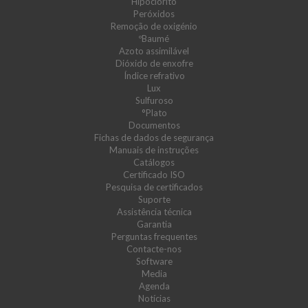
Hipoclorito
Peróxidos
Remoção de oxigénio
ºBaumé
Azoto assimilável
Dióxido de enxofre
Índice refrativo
Lux
Sulfuroso
°Plato
Documentos
Fichas de dados de segurança
Manuais de instruções
Catálogos
Certificado ISO
Pesquisa de certificados
Suporte
Assistência técnica
Garantia
Perguntas frequentes
Contacte-nos
Software
Media
Agenda
Notícias