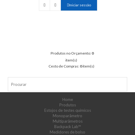
Iniciar sessão
Produtos no Orçamento:
0
item(s)
Cesto de Compras:
0
item(s)
Home
Produtos
Estojos de testes químicos
Monoparâmetro
Multiparâmetros
Backpack Lab™
Medidores de bolso