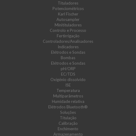
Tituladores
Potenciométricos
Karl Fischer
Autosampler
Minitituladores
Controlo e Processo
Fertirrigação
Controladores/Analisadores
Indicadores
Elétrodos e Sondas
Bombas
Elétrodos e Sondas
pH/ORP
EC/TDS
Oxigénio dissolvido
ISE
Temperatura
Multiparâmetros
Humidade relativa
Elétrodos Bluetooth®
Soluções
Titulação
Calibração
Enchimento
Armazenamento