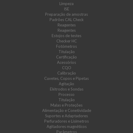
Limpeza
ISE
Preparação de amostras
Padrões CAL Check
Reagentes
Reagentes
Estojos de testes
Checker HC
Fotómetros
Titulação
Certificação
Acessórios
CQO
Calibração
Cuvetes, Copos e Pipetas
Agitação
Elétrodos e Sondas
Processo
Titulação
Malas e Proteções
Alimentação e Conetividade
Suportes e Adaptadores
Perfuradores e Lisímetros
Agitadores magnéticos
Parâmetros