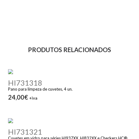
PRODUTOS RELACIONADOS
HI731318
Pano para limpeza de cuvetes, 4 un.
24,00€
+iva
HI731321
Cuvetes em vidro para séries HI937XX, HI832XX e Checkers HC®,