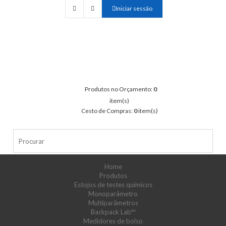
Iniciar sessão
Produtos no Orçamento:
0
item(s)
Cesto de Compras:
0
item(s)
Home
Produtos
Estojos de testes químicos
Monoparâmetro
Multiparâmetros
Backpack Lab™
Medidores de bolso