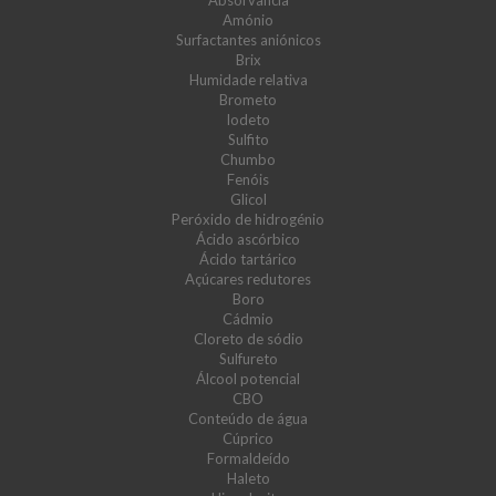
Absorvância
Amónio
Surfactantes aniónicos
Brix
Humidade relativa
Brometo
Iodeto
Sulfito
Chumbo
Fenóis
Glicol
Peróxido de hidrogénio
Ácido ascórbico
Ácido tartárico
Açúcares redutores
Boro
Cádmio
Cloreto de sódio
Sulfureto
Álcool potencial
CBO
Conteúdo de água
Cúprico
Formaldeído
Haleto