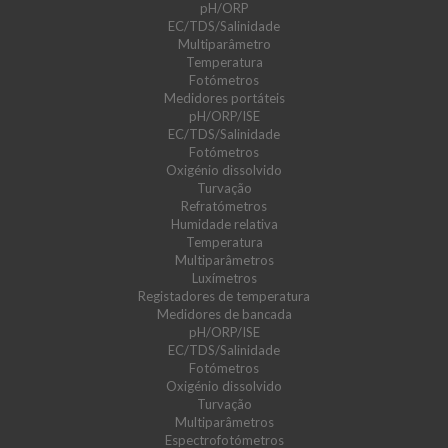
pH/ORP
EC/TDS/Salinidade
Multiparâmetro
Temperatura
Fotómetros
Medidores portáteis
pH/ORP/ISE
EC/TDS/Salinidade
Fotómetros
Oxigénio dissolvido
Turvação
Refratómetros
Humidade relativa
Temperatura
Multiparâmetros
Luxímetros
Registadores de temperatura
Medidores de bancada
pH/ORP/ISE
EC/TDS/Salinidade
Fotómetros
Oxigénio dissolvido
Turvação
Multiparâmetros
Espectrofotómetros