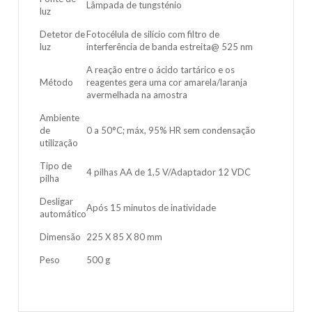
Lâmpada de tungsténio
luz
Detetor de
Fotocélula de silício com filtro de
luz
interferência de banda estreita@ 525 nm
A reação entre o ácido tartárico e os
Método
reagentes gera uma cor amarela/laranja
avermelhada na amostra
Ambiente
de
0 a 50°C; máx, 95% HR sem condensação
utilização
Tipo de
4 pilhas AA de 1,5 V/Adaptador 12 VDC
pilha
Desligar
Após 15 minutos de inatividade
automático
Dimensão
225 X 85 X 80 mm
Peso
500 g