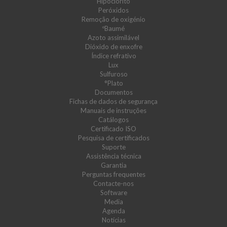
Hipoclorito
Peróxidos
Remoção de oxigénio
ºBaumé
Azoto assimilável
Dióxido de enxofre
Índice refrativo
Lux
Sulfuroso
°Plato
Documentos
Fichas de dados de segurança
Manuais de instruções
Catálogos
Certificado ISO
Pesquisa de certificados
Suporte
Assistência técnica
Garantia
Perguntas frequentes
Contacte-nos
Software
Media
Agenda
Notícias