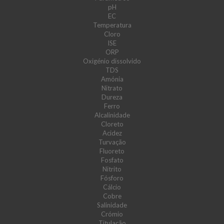
pH
EC
Temperatura
Cloro
ISE
ORP
Oxigénio dissolvido
TDS
Amónia
Nitrato
Dureza
Ferro
Alcalinidade
Cloreto
Acidez
Turvação
Fluoreto
Fosfato
Nitrito
Fósforo
Cálcio
Cobre
Salinidade
Crómio
Titulação