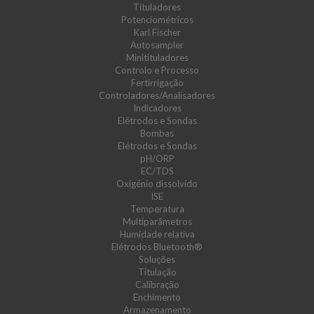
Tituladores
Potenciométricos
Karl Fischer
Autosampler
Minitituladores
Controlo e Processo
Fertirrigação
Controladores/Analisadores
Indicadores
Elétrodos e Sondas
Bombas
Elétrodos e Sondas
pH/ORP
EC/TDS
Oxigénio dissolvido
ISE
Temperatura
Multiparâmetros
Humidade relativa
Elétrodos Bluetooth®
Soluções
Titulação
Calibração
Enchimento
Armazenamento