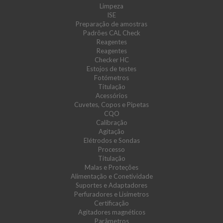
Limpeza
ISE
Preparação de amostras
Padrões CAL Check
Reagentes
Reagentes
Checker HC
Estojos de testes
Fotómetros
Titulação
Acessórios
Cuvetes, Copos e Pipetas
CQO
Calibração
Agitação
Elétrodos e Sondas
Processo
Titulação
Malas e Proteções
Alimentação e Conetividade
Suportes e Adaptadores
Perfuradores e Lisímetros
Certificação
Agitadores magnéticos
Parâmetros