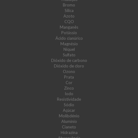
Bromo
Sílica
Azoto
CQO
Manganês
Potássio
Ácido cianúrico
Magnésio
Níquel
Sulfato
Dióxido de carbono
Dióxido de cloro
Ozono
Prata
Cor
Zinco
Iodo
Resistividade
Sódio
Açúcar
Molibdénio
Alumínio
Cianeto
Hidrazina