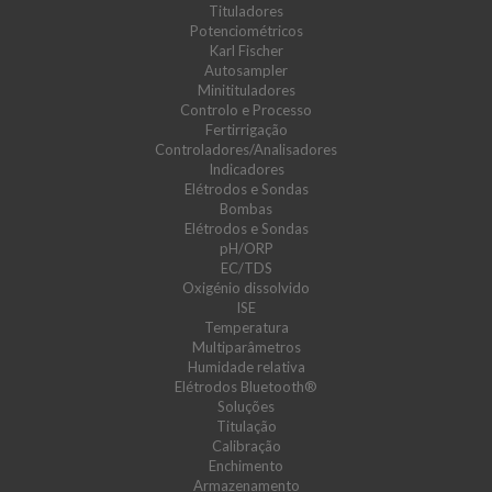
Tituladores
Potenciométricos
Karl Fischer
Autosampler
Minitituladores
Controlo e Processo
Fertirrigação
Controladores/Analisadores
Indicadores
Elétrodos e Sondas
Bombas
Elétrodos e Sondas
pH/ORP
EC/TDS
Oxigénio dissolvido
ISE
Temperatura
Multiparâmetros
Humidade relativa
Elétrodos Bluetooth®
Soluções
Titulação
Calibração
Enchimento
Armazenamento