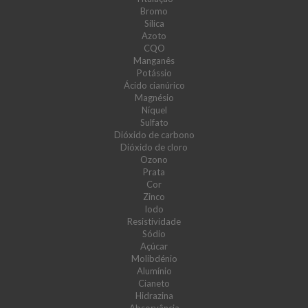
Bromo
Sílica
Azoto
CQO
Manganês
Potássio
Ácido cianúrico
Magnésio
Níquel
Sulfato
Dióxido de carbono
Dióxido de cloro
Ozono
Prata
Cor
Zinco
Iodo
Resistividade
Sódio
Açúcar
Molibdénio
Alumínio
Cianeto
Hidrazina