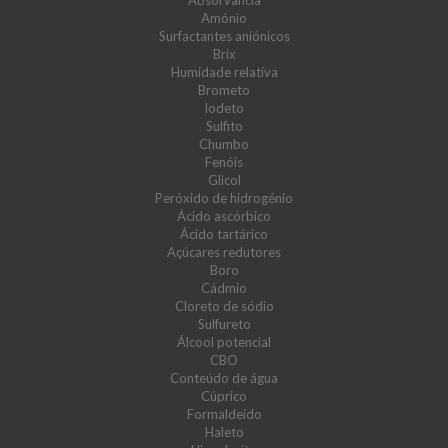
Absorvância
Amónio
Surfactantes aniónicos
Brix
Humidade relativa
Brometo
Iodeto
Sulfito
Chumbo
Fenóis
Glicol
Peróxido de hidrogénio
Ácido ascórbico
Ácido tartárico
Açúcares redutores
Boro
Cádmio
Cloreto de sódio
Sulfureto
Álcool potencial
CBO
Conteúdo de água
Cúprico
Formaldeído
Haleto