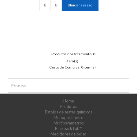
Iniciar sessão
Produtos no Orçamento:
0
item(s)
Cesto de Compras:
0
item(s)
Home
Produtos
Estojos de testes químicos
Monoparâmetro
Multiparâmetros
Backpack Lab™
Medidores de bolso