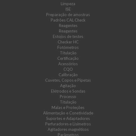
Limpeza
ISE
Preparação de amostras
Padrões CAL Check
Reagentes
Reagentes
Estojos de testes
Checker HC
Fotómetros
Titulação
Certificação
Acessórios
CQO
Calibração
Cuvetes, Copos e Pipetas
Agitação
Elétrodos e Sondas
Processo
Titulação
Malas e Proteções
Alimentação e Conetividade
Suportes e Adaptadores
Perfuradores e Lisímetros
Agitadores magnéticos
Parâmetros