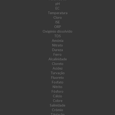
pH
EC
Temperatura
Cloro
ISE
ORP
Oxigénio dissolvido
TDS
Amónia
Nitrato
Dureza
Ferro
Alcalinidade
Cloreto
Acidez
Turvação
Fluoreto
Fosfato
Nitrito
Fósforo
Cálcio
Cobre
Salinidade
Crómio
Titulação