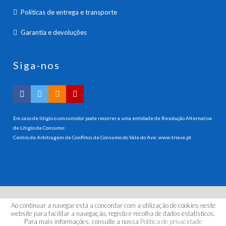
Políticas de entrega e transporte
Garantia e devoluções
Siga-nos
Em caso de litígio o consumidor pode recorrer a uma entidade de Resolução Alternativa
de Litigio de Consumo:
Centro de Arbitragem de Conflitos de Consumo do Vale do Ave:
www.triave.pt
Ao continuar a navegar está a concordar com a utilização de cookies neste
© 2026 HANNA INSTRUMENTS PORTUGAL, LDA. Todos os
website para facilitar a navegação, registo e recolha de dados estatísticos.
direitos reservados.
Para mais informações, consulte a nossa
Política de privacidade
by | kuattrodesign