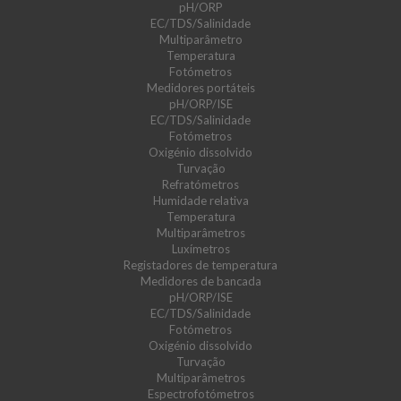
pH/ORP
EC/TDS/Salinidade
Multiparâmetro
Temperatura
Fotómetros
Medidores portáteis
pH/ORP/ISE
EC/TDS/Salinidade
Fotómetros
Oxigénio dissolvido
Turvação
Refratómetros
Humidade relativa
Temperatura
Multiparâmetros
Luxímetros
Registadores de temperatura
Medidores de bancada
pH/ORP/ISE
EC/TDS/Salinidade
Fotómetros
Oxigénio dissolvido
Turvação
Multiparâmetros
Espectrofotómetros