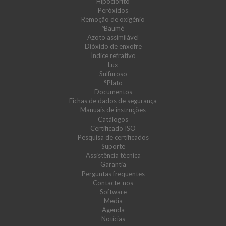
Hipoclorito
Peróxidos
Remoção de oxigénio
ºBaumé
Azoto assimilável
Dióxido de enxofre
Índice refrativo
Lux
Sulfuroso
°Plato
Documentos
Fichas de dados de segurança
Manuais de instruções
Catálogos
Certificado ISO
Pesquisa de certificados
Suporte
Assistência técnica
Garantia
Perguntas frequentes
Contacte-nos
Software
Media
Agenda
Notícias