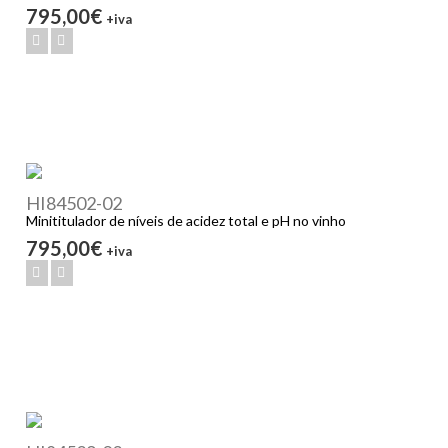
795,00€
+iva
HI84502-02
Minititulador de níveis de acidez total e pH no vinho
795,00€
+iva