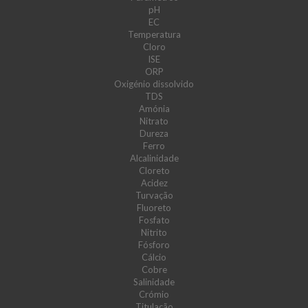
pH
EC
Temperatura
Cloro
ISE
ORP
Oxigénio dissolvido
TDS
Amónia
Nitrato
Dureza
Ferro
Alcalinidade
Cloreto
Acidez
Turvação
Fluoreto
Fosfato
Nitrito
Fósforo
Cálcio
Cobre
Salinidade
Crómio
Titulação