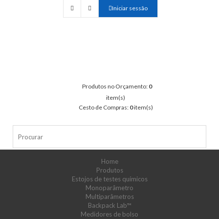
Iniciar sessão
Produtos no Orçamento:
0
item(s)
Cesto de Compras:
0
item(s)
Home
Produtos
Estojos de testes químicos
Monoparâmetro
Multiparâmetros
Backpack Lab™
Medidores de bolso