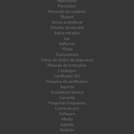
Hipoclorito
Peróxidos
Remoção de oxigénio
ºBaumé
Azoto assimilável
Dióxido de enxofre
Índice refrativo
Lux
Sulfuroso
°Plato
Documentos
Fichas de dados de segurança
Manuais de instruções
Catálogos
Certificado ISO
Pesquisa de certificados
Suporte
Assistência técnica
Garantia
Perguntas frequentes
Contacte-nos
Software
Media
Agenda
Notícias