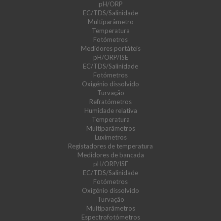
pH/ORP
EC/TDS/Salinidade
Multiparâmetro
Temperatura
Fotómetros
Medidores portáteis
pH/ORP/ISE
EC/TDS/Salinidade
Fotómetros
Oxigénio dissolvido
Turvação
Refratómetros
Humidade relativa
Temperatura
Multiparâmetros
Luxímetros
Registadores de temperatura
Medidores de bancada
pH/ORP/ISE
EC/TDS/Salinidade
Fotómetros
Oxigénio dissolvido
Turvação
Multiparâmetros
Espectrofotómetros