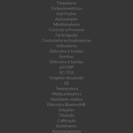
Tituladores
Potenciométricos
Karl Fischer
Autosampler
Minitituladores
Controlo e Processo
Fertirrigação
Controladores/Analisadores
Indicadores
Elétrodos e Sondas
Bombas
Elétrodos e Sondas
pH/ORP
EC/TDS
Oxigénio dissolvido
ISE
Temperatura
Multiparâmetros
Humidade relativa
Elétrodos Bluetooth®
Soluções
Titulação
Calibração
Enchimento
Armazenamento