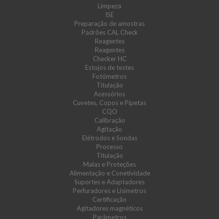
Limpeza
ISE
Preparação de amostras
Padrões CAL Check
Reagentes
Reagentes
Checker HC
Estojos de testes
Fotómetros
Titulação
Acessórios
Cuvetes, Copos e Pipetas
CQO
Calibração
Agitação
Elétrodos e Sondas
Processo
Titulação
Malas e Proteções
Alimentação e Conetividade
Suportes e Adaptadores
Perfuradores e Lisímetros
Certificação
Agitadores magnéticos
Parâmetros