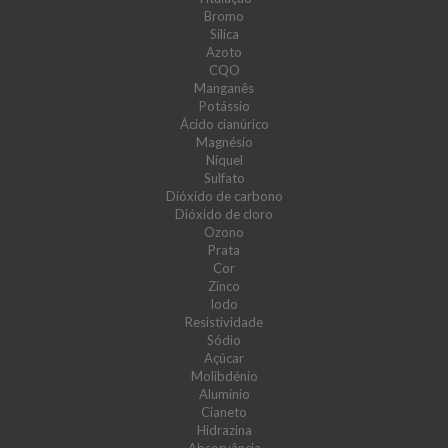
Bromo
Sílica
Azoto
CQO
Manganês
Potássio
Ácido cianúrico
Magnésio
Níquel
Sulfato
Dióxido de carbono
Dióxido de cloro
Ozono
Prata
Cor
Zinco
Iodo
Resistividade
Sódio
Açúcar
Molibdénio
Alumínio
Cianeto
Hidrazina