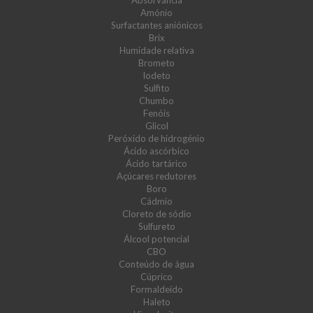
Absorvância
Amónio
Surfactantes aniónicos
Brix
Humidade relativa
Brometo
Iodeto
Sulfito
Chumbo
Fenóis
Glicol
Peróxido de hidrogénio
Ácido ascórbico
Ácido tartárico
Açúcares redutores
Boro
Cádmio
Cloreto de sódio
Sulfureto
Álcool potencial
CBO
Conteúdo de água
Cúprico
Formaldeído
Haleto