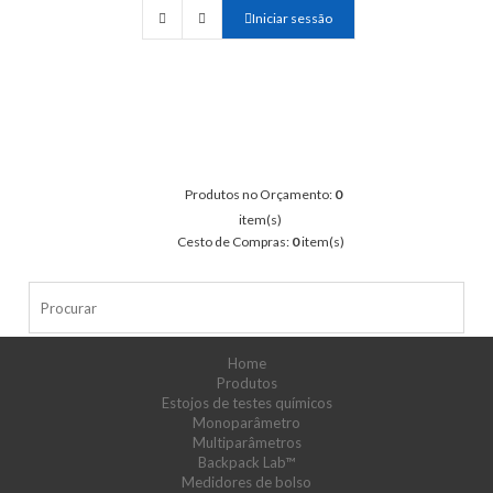
Iniciar sessão
Produtos no Orçamento:
0
item(s)
Cesto de Compras:
0
item(s)
Home
Produtos
Estojos de testes químicos
Monoparâmetro
Multiparâmetros
Backpack Lab™
Medidores de bolso