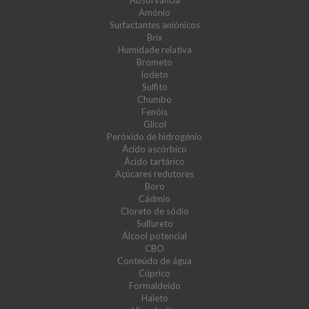
Absorvância
Amónio
Surfactantes aniónicos
Brix
Humidade relativa
Brometo
Iodeto
Sulfito
Chumbo
Fenóis
Glicol
Peróxido de hidrogénio
Ácido ascórbico
Ácido tartárico
Açúcares redutores
Boro
Cádmio
Cloreto de sódio
Sulfureto
Álcool potencial
CBO
Conteúdo de água
Cúprico
Formaldeído
Haleto