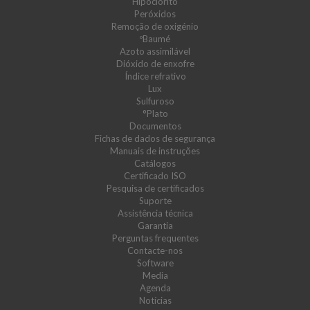
Hipoclorito
Peróxidos
Remoção de oxigénio
ºBaumé
Azoto assimilável
Dióxido de enxofre
Índice refrativo
Lux
Sulfuroso
°Plato
Documentos
Fichas de dados de segurança
Manuais de instruções
Catálogos
Certificado ISO
Pesquisa de certificados
Suporte
Assistência técnica
Garantia
Perguntas frequentes
Contacte-nos
Software
Media
Agenda
Notícias