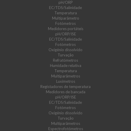
pH/ORP
EC/TDS/Salinidade
Temperatura
Multiparâmetro
Fotómetros
Medidores portáteis
pH/ORP/ISE
EC/TDS/Salinidade
Fotómetros
Oxigénio dissolvido
Turvação
Refratómetros
Humidade relativa
Temperatura
Multiparâmetros
Luxímetros
Registadores de temperatura
Medidores de bancada
pH/ORP/ISE
EC/TDS/Salinidade
Fotómetros
Oxigénio dissolvido
Turvação
Multiparâmetros
Espectrofotómetros