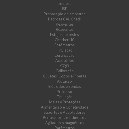
Limpeza
ISE
Preparação de amostras
Padrões CAL Check
Reagentes
Reagentes
Estojos de testes
Checker HC
Fotómetros
Titulação
Certificação
Acessórios
CQO
Calibração
Cuvetes, Copos e Pipetas
Agitação
Elétrodos e Sondas
Processo
Titulação
Malas e Proteções
Alimentação e Conetividade
Suportes e Adaptadores
Perfuradores e Lisímetros
Agitadores magnéticos
Parâmetros