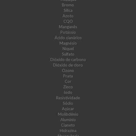
Bromo
Sílica
Azoto
CQO
Manganês
Potássio
Ácido cianúrico
Magnésio
Níquel
Sulfato
Dióxido de carbono
Dióxido de cloro
Ozono
Prata
Cor
Zinco
Iodo
Resistividade
Sódio
Açúcar
Molibdénio
Alumínio
Cianeto
Hidrazina