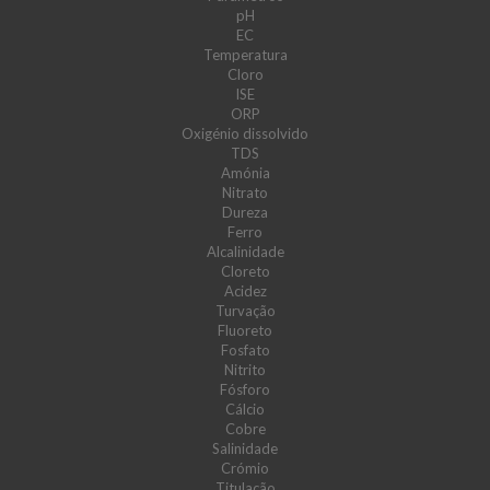
pH
EC
Temperatura
Cloro
ISE
ORP
Oxigénio dissolvido
TDS
Amónia
Nitrato
Dureza
Ferro
Alcalinidade
Cloreto
Acidez
Turvação
Fluoreto
Fosfato
Nitrito
Fósforo
Cálcio
Cobre
Salinidade
Crómio
Titulação