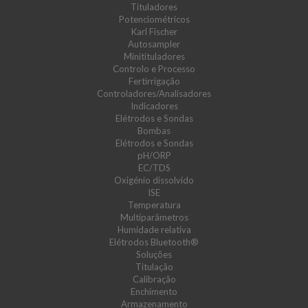
Tituladores
Potenciométricos
Karl Fischer
Autosampler
Minitituladores
Controlo e Processo
Fertirrigação
Controladores/Analisadores
Indicadores
Elétrodos e Sondas
Bombas
Elétrodos e Sondas
pH/ORP
EC/TDS
Oxigénio dissolvido
ISE
Temperatura
Multiparâmetros
Humidade relativa
Elétrodos Bluetooth®
Soluções
Titulação
Calibração
Enchimento
Armazenamento