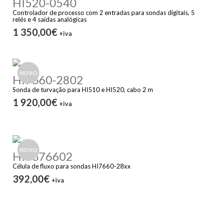
HI520-0540
Controlador de processo com 2 entradas para sondas digitais, 5
relés e 4 saídas analógicas
1 350,00€
+iva
NOVO
HI7660-2802
Sonda de turvação para HI510 e HI520, cabo 2 m
1 920,00€
+iva
NOVO
HI7676602
Célula de fluxo para sondas HI7660-28xx
392,00€
+iva