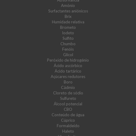
Absorvância
Amónio
Surfactantes aniónicos
Brix
Humidade relativa
Brometo
Iodeto
Sulfito
Chumbo
Fenóis
Glicol
Peróxido de hidrogénio
Ácido ascórbico
Ácido tartárico
Açúcares redutores
Boro
Cádmio
Cloreto de sódio
Sulfureto
Álcool potencial
CBO
Conteúdo de água
Cúprico
Formaldeído
Haleto