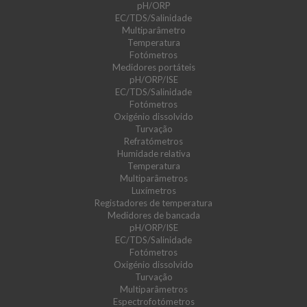
pH/ORP
EC/TDS/Salinidade
Multiparâmetro
Temperatura
Fotómetros
Medidores portáteis
pH/ORP/ISE
EC/TDS/Salinidade
Fotómetros
Oxigénio dissolvido
Turvação
Refratómetros
Humidade relativa
Temperatura
Multiparâmetros
Luxímetros
Registadores de temperatura
Medidores de bancada
pH/ORP/ISE
EC/TDS/Salinidade
Fotómetros
Oxigénio dissolvido
Turvação
Multiparâmetros
Espectrofotómetros