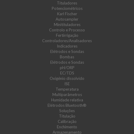
Tituladores
Potenciométricos
Karl Fischer
Autosampler
Minitituladores
Controlo e Processo
Fertirrigação
Controladores/Analisadores
Indicadores
Elétrodos e Sondas
Bombas
Elétrodos e Sondas
pH/ORP
EC/TDS
Oxigénio dissolvido
ISE
Temperatura
Multiparâmetros
Humidade relativa
Elétrodos Bluetooth®
Soluções
Titulação
Calibração
Enchimento
Armazenamento