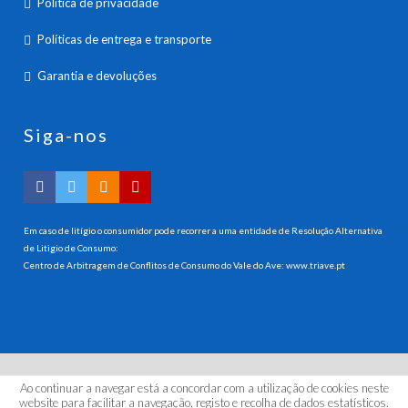
Política de privacidade
Políticas de entrega e transporte
Garantia e devoluções
Siga-nos
Em caso de litígio o consumidor pode recorrer a uma entidade de Resolução Alternativa
de Litigio de Consumo:
Centro de Arbitragem de Conflitos de Consumo do Vale do Ave:
www.triave.pt
Ao continuar a navegar está a concordar com a utilização de cookies neste
© 2026 HANNA INSTRUMENTS PORTUGAL, LDA. Todos os
website para facilitar a navegação, registo e recolha de dados estatísticos.