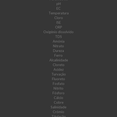
pH
EC
Temperatura
Cloro
ISE
ORP
Oxigénio dissolvido
TDS
Amónia
Nitrato
Dureza
Ferro
Alcalinidade
Cloreto
Acidez
Turvação
Fluoreto
Fosfato
Nitrito
Fósforo
Cálcio
Cobre
Salinidade
Crómio
Titulação