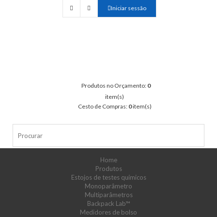
Iniciar sessão
Produtos no Orçamento:
0
item(s)
Cesto de Compras:
0
item(s)
Home
Produtos
Estojos de testes químicos
Monoparâmetro
Multiparâmetros
Backpack Lab™
Medidores de bolso