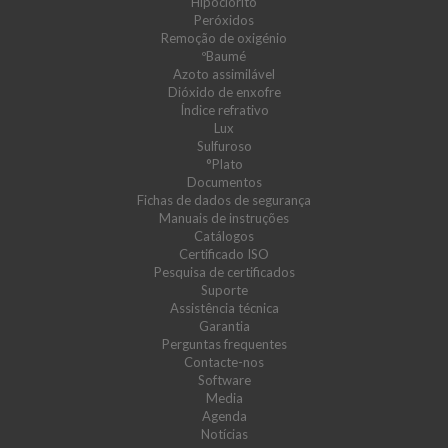
Hipoclorito
Peróxidos
Remoção de oxigénio
ºBaumé
Azoto assimilável
Dióxido de enxofre
Índice refrativo
Lux
Sulfuroso
°Plato
Documentos
Fichas de dados de segurança
Manuais de instruções
Catálogos
Certificado ISO
Pesquisa de certificados
Suporte
Assistência técnica
Garantia
Perguntas frequentes
Contacte-nos
Software
Media
Agenda
Notícias