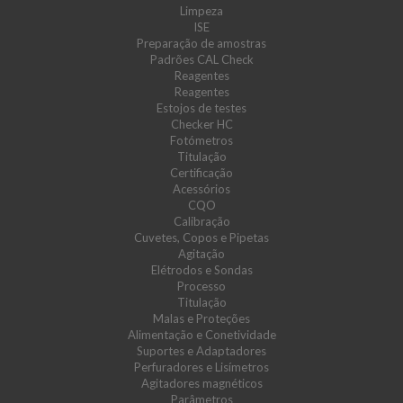
Limpeza
ISE
Preparação de amostras
Padrões CAL Check
Reagentes
Reagentes
Estojos de testes
Checker HC
Fotómetros
Titulação
Certificação
Acessórios
CQO
Calibração
Cuvetes, Copos e Pipetas
Agitação
Elétrodos e Sondas
Processo
Titulação
Malas e Proteções
Alimentação e Conetividade
Suportes e Adaptadores
Perfuradores e Lisímetros
Agitadores magnéticos
Parâmetros