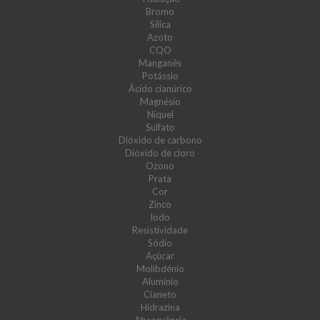
Bromo
Sílica
Azoto
CQO
Manganês
Potássio
Ácido cianúrico
Magnésio
Níquel
Sulfato
Dióxido de carbono
Dióxido de cloro
Ozono
Prata
Cor
Zinco
Iodo
Resistividade
Sódio
Açúcar
Molibdénio
Alumínio
Cianeto
Hidrazina