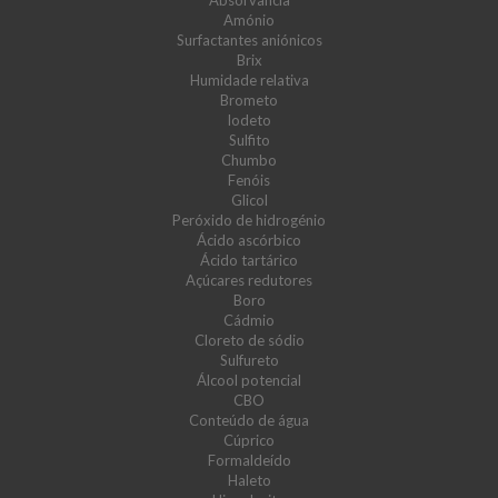
Absorvância
Amónio
Surfactantes aniónicos
Brix
Humidade relativa
Brometo
Iodeto
Sulfito
Chumbo
Fenóis
Glicol
Peróxido de hidrogénio
Ácido ascórbico
Ácido tartárico
Açúcares redutores
Boro
Cádmio
Cloreto de sódio
Sulfureto
Álcool potencial
CBO
Conteúdo de água
Cúprico
Formaldeído
Haleto