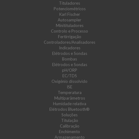
Tituladores
Potenciométricos
Karl Fischer
Autosampler
Minitituladores
Controlo e Processo
Fertirrigação
Controladores/Analisadores
Indicadores
Elétrodos e Sondas
Bombas
Elétrodos e Sondas
pH/ORP
EC/TDS
Oxigénio dissolvido
ISE
Temperatura
Multiparâmetros
Humidade relativa
Elétrodos Bluetooth®
Soluções
Titulação
Calibração
Enchimento
Armazenamento