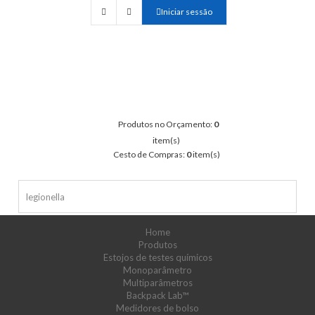
Iniciar sessão
Produtos no Orçamento:
0
item(s)
Cesto de Compras:
0
item(s)
Home
Produtos
Estojos de testes químicos
Monoparâmetro
Multiparâmetros
Backpack Lab™
Medidores de bolso