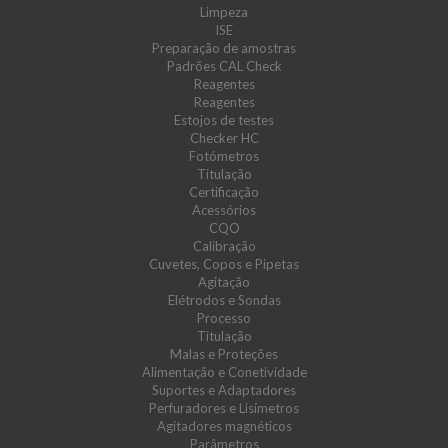
Limpeza
ISE
Preparação de amostras
Padrões CAL Check
Reagentes
Reagentes
Estojos de testes
Checker HC
Fotómetros
Titulação
Certificação
Acessórios
CQO
Calibração
Cuvetes, Copos e Pipetas
Agitação
Elétrodos e Sondas
Processo
Titulação
Malas e Proteções
Alimentação e Conetividade
Suportes e Adaptadores
Perfuradores e Lisímetros
Agitadores magnéticos
Parâmetros