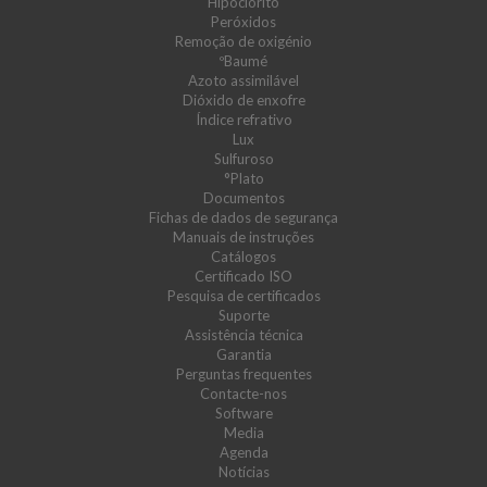
Hipoclorito
Peróxidos
Remoção de oxigénio
ºBaumé
Azoto assimilável
Dióxido de enxofre
Índice refrativo
Lux
Sulfuroso
°Plato
Documentos
Fichas de dados de segurança
Manuais de instruções
Catálogos
Certificado ISO
Pesquisa de certificados
Suporte
Assistência técnica
Garantia
Perguntas frequentes
Contacte-nos
Software
Media
Agenda
Notícias