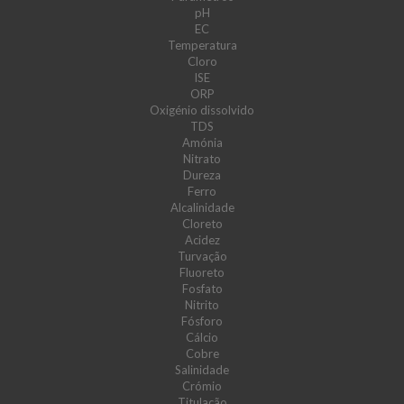
pH
EC
Temperatura
Cloro
ISE
ORP
Oxigénio dissolvido
TDS
Amónia
Nitrato
Dureza
Ferro
Alcalinidade
Cloreto
Acidez
Turvação
Fluoreto
Fosfato
Nitrito
Fósforo
Cálcio
Cobre
Salinidade
Crómio
Titulação