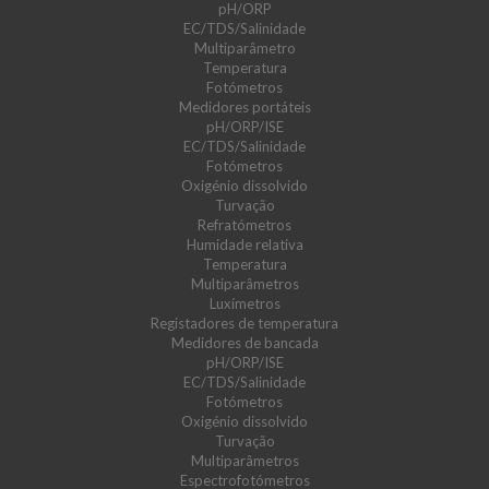
pH/ORP
EC/TDS/Salinidade
Multiparâmetro
Temperatura
Fotómetros
Medidores portáteis
pH/ORP/ISE
EC/TDS/Salinidade
Fotómetros
Oxigénio dissolvido
Turvação
Refratómetros
Humidade relativa
Temperatura
Multiparâmetros
Luxímetros
Registadores de temperatura
Medidores de bancada
pH/ORP/ISE
EC/TDS/Salinidade
Fotómetros
Oxigénio dissolvido
Turvação
Multiparâmetros
Espectrofotómetros