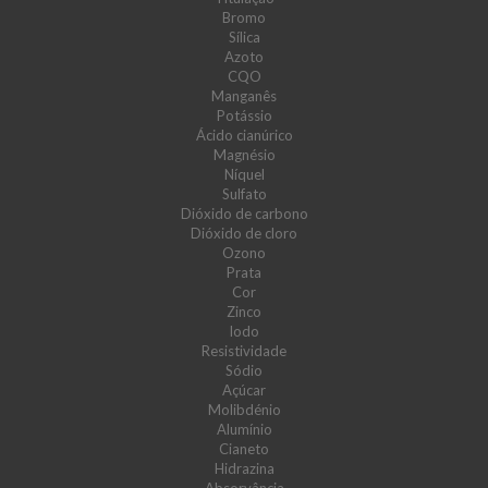
Bromo
Sílica
Azoto
CQO
Manganês
Potássio
Ácido cianúrico
Magnésio
Níquel
Sulfato
Dióxido de carbono
Dióxido de cloro
Ozono
Prata
Cor
Zinco
Iodo
Resistividade
Sódio
Açúcar
Molibdénio
Alumínio
Cianeto
Hidrazina