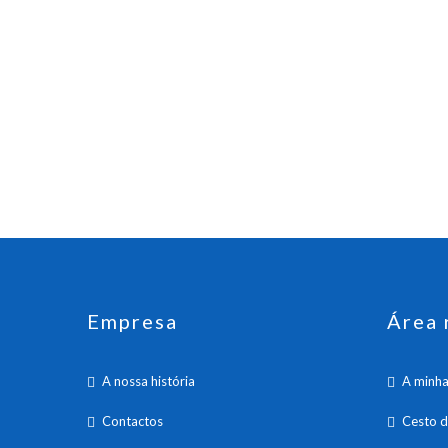
Empresa
Área 
A nossa história
A minha
Contactos
Cesto 