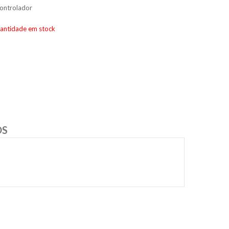
controlador
uantidade em stock
OS