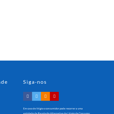
ade
Siga-nos
Em caso de litígio o consumidor pode recorrer a uma
entidade de Resolução Alternativa de Litigio de Consumo: