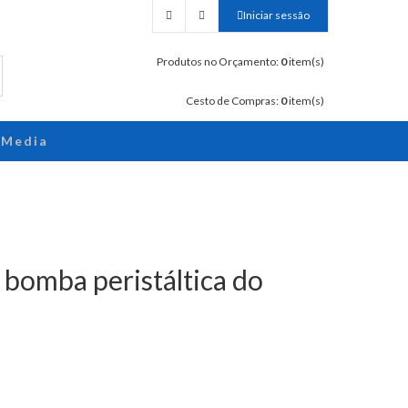
Iniciar sessão
Produtos no Orçamento:
0
item(s)
Cesto de Compras:
0
item(s)
Media
 bomba peristáltica do