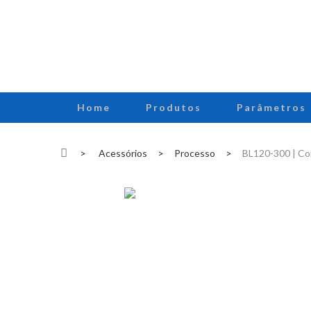
Home
Produtos
Parâmetros
>
Acessórios
>
Processo
>
BL120-300 | Con