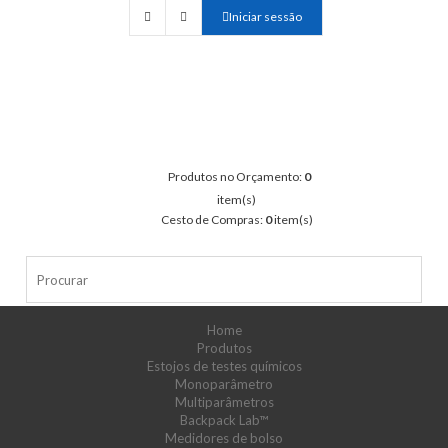
Iniciar sessão
Produtos no Orçamento:
0
item(s)
Cesto de Compras:
0
item(s)
Home
Produtos
Estojos de testes químicos
Monoparâmetro
Multiparâmetros
Backpack Lab™
Medidores de bolso