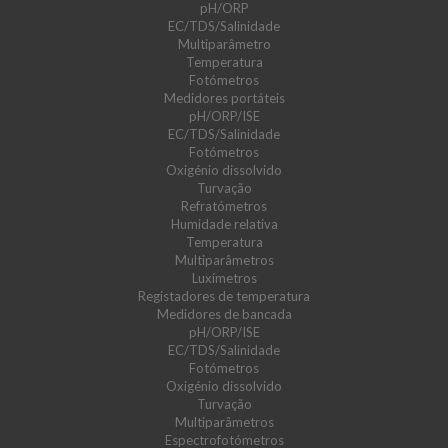
pH/ORP
EC/TDS/Salinidade
Multiparâmetro
Temperatura
Fotómetros
Medidores portáteis
pH/ORP/ISE
EC/TDS/Salinidade
Fotómetros
Oxigénio dissolvido
Turvação
Refratómetros
Humidade relativa
Temperatura
Multiparâmetros
Luxímetros
Registadores de temperatura
Medidores de bancada
pH/ORP/ISE
EC/TDS/Salinidade
Fotómetros
Oxigénio dissolvido
Turvação
Multiparâmetros
Espectrofotómetros