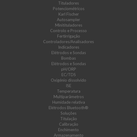
Tituladores
Potenciométricos
Karl Fischer
Autosampler
Minitituladores
Controlo e Processo
Fertirrigação
Controladores/Analisadores
Indicadores
Elétrodos e Sondas
Bombas
Elétrodos e Sondas
pH/ORP
EC/TDS
Oxigénio dissolvido
ISE
Temperatura
Multiparâmetros
Humidade relativa
Elétrodos Bluetooth®
Soluções
Titulação
Calibração
Enchimento
Armazenamento