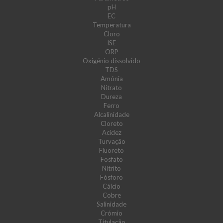
pH
EC
Temperatura
Cloro
ISE
ORP
Oxigénio dissolvido
TDS
Amónia
Nitrato
Dureza
Ferro
Alcalinidade
Cloreto
Acidez
Turvação
Fluoreto
Fosfato
Nitrito
Fósforo
Cálcio
Cobre
Salinidade
Crómio
Titulação