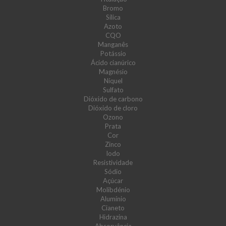
Bromo
Sílica
Azoto
CQO
Manganês
Potássio
Ácido cianúrico
Magnésio
Níquel
Sulfato
Dióxido de carbono
Dióxido de cloro
Ozono
Prata
Cor
Zinco
Iodo
Resistividade
Sódio
Açúcar
Molibdénio
Alumínio
Cianeto
Hidrazina