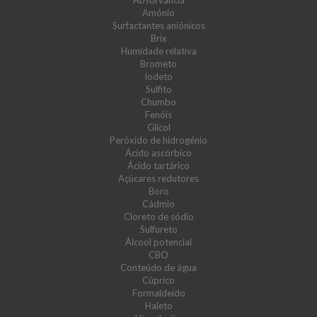
Absorvância
Amónio
Surfactantes aniónicos
Brix
Humidade relativa
Brometo
Iodeto
Sulfito
Chumbo
Fenóis
Glicol
Peróxido de hidrogénio
Ácido ascórbico
Ácido tartárico
Açúcares redutores
Boro
Cádmio
Cloreto de sódio
Sulfureto
Álcool potencial
CBO
Conteúdo de água
Cúprico
Formaldeído
Haleto