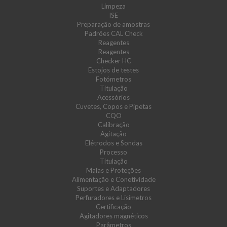
Limpeza
ISE
Preparação de amostras
Padrões CAL Check
Reagentes
Reagentes
Checker HC
Estojos de testes
Fotómetros
Titulação
Acessórios
Cuvetes, Copos e Pipetas
CQO
Calibração
Agitação
Elétrodos e Sondas
Processo
Titulação
Malas e Proteções
Alimentação e Conetividade
Suportes e Adaptadores
Perfuradores e Lisímetros
Certificação
Agitadores magnéticos
Parâmetros