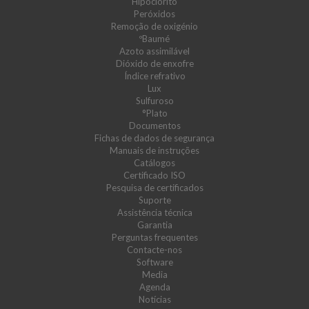
Hipoclorito
Peróxidos
Remoção de oxigénio
ºBaumé
Azoto assimilável
Dióxido de enxofre
Índice refrativo
Lux
Sulfuroso
°Plato
Documentos
Fichas de dados de segurança
Manuais de instruções
Catálogos
Certificado ISO
Pesquisa de certificados
Suporte
Assistência técnica
Garantia
Perguntas frequentes
Contacte-nos
Software
Media
Agenda
Notícias