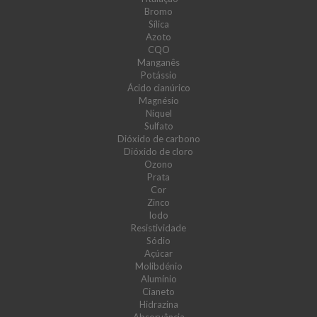
Bromo
Sílica
Azoto
CQO
Manganês
Potássio
Ácido cianúrico
Magnésio
Níquel
Sulfato
Dióxido de carbono
Dióxido de cloro
Ozono
Prata
Cor
Zinco
Iodo
Resistividade
Sódio
Açúcar
Molibdénio
Alumínio
Cianeto
Hidrazina