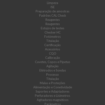
Limpeza
ISE
Preparação de amostras
Padrões CAL Check
Reagentes
Reagentes
Estojos de testes
Checker HC
Fotómetros
Titulação
Certificação
Acessórios
CQO
Calibração
Cuvetes, Copos e Pipetas
Agitação
Elétrodos e Sondas
Processo
Titulação
Malas e Proteções
Alimentação e Conetividade
Suportes e Adaptadores
Perfuradores e Lisímetros
Agitadores magnéticos
Parâmetros