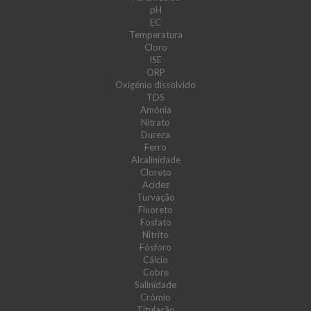
pH
EC
Temperatura
Cloro
ISE
ORP
Oxigénio dissolvido
TDS
Amónia
Nitrato
Dureza
Ferro
Alcalinidade
Cloreto
Acidez
Turvação
Fluoreto
Fosfato
Nitrito
Fósforo
Cálcio
Cobre
Salinidade
Crómio
Titulação