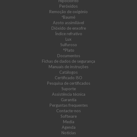
Hipoclorito
Peróxidos
Remoção de oxigénio
ºBaumé
Azoto assimilável
Dióxido de enxofre
Índice refrativo
Lux
Sulfuroso
°Plato
Documentos
Fichas de dados de segurança
Manuais de instruções
Catálogos
Certificado ISO
Pesquisa de certificados
Suporte
Assistência técnica
Garantia
Perguntas frequentes
Contacte-nos
Software
Media
Agenda
Notícias