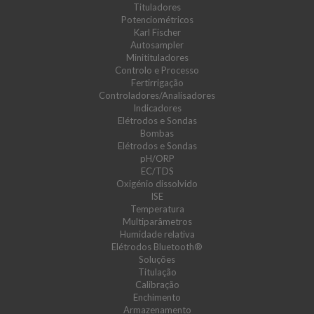
Tituladores
Potenciométricos
Karl Fischer
Autosampler
Minitituladores
Controlo e Processo
Fertirrigação
Controladores/Analisadores
Indicadores
Elétrodos e Sondas
Bombas
Elétrodos e Sondas
pH/ORP
EC/TDS
Oxigénio dissolvido
ISE
Temperatura
Multiparâmetros
Humidade relativa
Elétrodos Bluetooth®
Soluções
Titulação
Calibração
Enchimento
Armazenamento