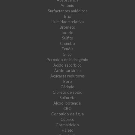
Absorvância
Amónio
Surfactantes aniónicos
Brix
Humidade relativa
Brometo
Iodeto
Sulfito
Chumbo
Fenóis
Glicol
Peróxido de hidrogénio
Ácido ascórbico
Ácido tartárico
Açúcares redutores
Boro
Cádmio
Cloreto de sódio
Sulfureto
Álcool potencial
CBO
Conteúdo de água
Cúprico
Formaldeído
Haleto