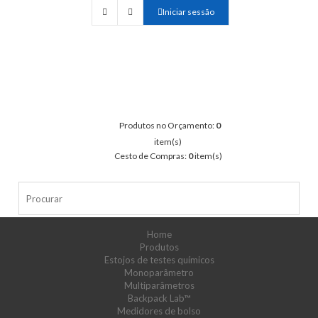
Iniciar sessão
Produtos no Orçamento:
0
item(s)
Cesto de Compras:
0
item(s)
Home
Produtos
Estojos de testes químicos
Monoparâmetro
Multiparâmetros
Backpack Lab™
Medidores de bolso