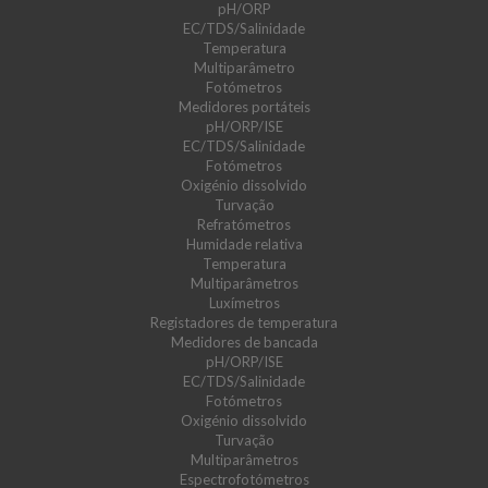
pH/ORP
EC/TDS/Salinidade
Temperatura
Multiparâmetro
Fotómetros
Medidores portáteis
pH/ORP/ISE
EC/TDS/Salinidade
Fotómetros
Oxigénio dissolvido
Turvação
Refratómetros
Humidade relativa
Temperatura
Multiparâmetros
Luxímetros
Registadores de temperatura
Medidores de bancada
pH/ORP/ISE
EC/TDS/Salinidade
Fotómetros
Oxigénio dissolvido
Turvação
Multiparâmetros
Espectrofotómetros