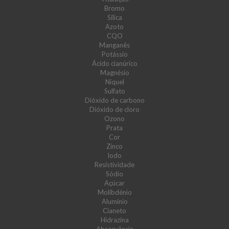
Bromo
Sílica
Azoto
CQO
Manganês
Potássio
Ácido cianúrico
Magnésio
Níquel
Sulfato
Dióxido de carbono
Dióxido de cloro
Ozono
Prata
Cor
Zinco
Iodo
Resistividade
Sódio
Açúcar
Molibdénio
Alumínio
Cianeto
Hidrazina