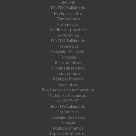
pH/ORP
EC/TDS/Salinidade
Multiparâmetro
Temperatura
Fotómetros
Medidores portáteis
pH/ORP/ISE
EC/TDS/Salinidade
Fotómetros
Oxigénio dissolvido
Turvação
Refratómetros
Humidade relativa
Temperatura
Multiparâmetros
Luxímetros
Registadores de temperatura
Medidores de bancada
pH/ORP/ISE
EC/TDS/Salinidade
Fotómetros
Oxigénio dissolvido
Turvação
Multiparâmetros
Espectrofotómetros