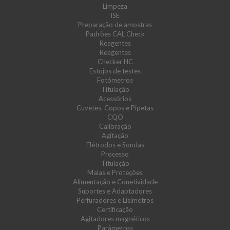
Limpeza
ISE
Preparação de amostras
Padrões CAL Check
Reagentes
Reagentes
Checker HC
Estojos de testes
Fotómetros
Titulação
Acessórios
Cuvetes, Copos e Pipetas
CQO
Calibração
Agitação
Elétrodos e Sondas
Processo
Titulação
Malas e Proteções
Alimentação e Conetividade
Suportes e Adaptadores
Perfuradores e Lisímetros
Certificação
Agitadores magnéticos
Parâmetros