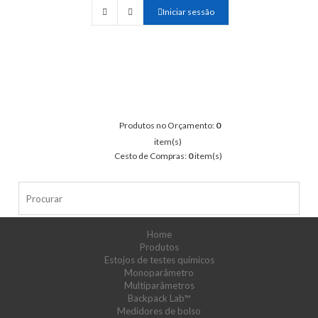
Iniciar sessão
Produtos no Orçamento:
0
item(s)
Cesto de Compras:
0
item(s)
Home
Produtos
Estojos de testes químicos
Monoparâmetro
Multiparâmetros
Backpack Lab™
Medidores de bolso