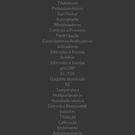
Tituladores
Potenciométricos
Karl Fischer
Autosampler
Minitituladores
Controlo e Processo
Fertirrigação
Controladores/Analisadores
Indicadores
Elétrodos e Sondas
Bombas
Elétrodos e Sondas
pH/ORP
EC/TDS
Oxigénio dissolvido
ISE
Temperatura
Multiparâmetros
Humidade relativa
Elétrodos Bluetooth®
Soluções
Titulação
Calibração
Enchimento
Armazenamento