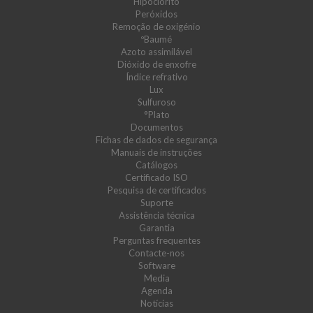
Hipoclorito
Peróxidos
Remoção de oxigénio
ºBaumé
Azoto assimilável
Dióxido de enxofre
Índice refrativo
Lux
Sulfuroso
°Plato
Documentos
Fichas de dados de segurança
Manuais de instruções
Catálogos
Certificado ISO
Pesquisa de certificados
Suporte
Assistência técnica
Garantia
Perguntas frequentes
Contacte-nos
Software
Media
Agenda
Notícias