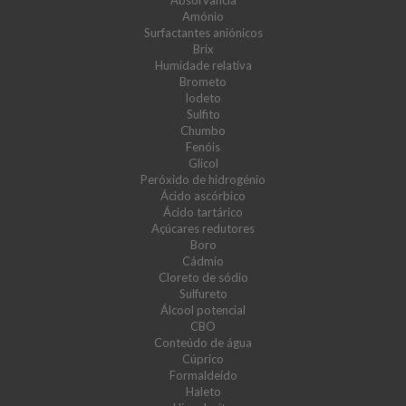
Absorvância
Amónio
Surfactantes aniónicos
Brix
Humidade relativa
Brometo
Iodeto
Sulfito
Chumbo
Fenóis
Glicol
Peróxido de hidrogénio
Ácido ascórbico
Ácido tartárico
Açúcares redutores
Boro
Cádmio
Cloreto de sódio
Sulfureto
Álcool potencial
CBO
Conteúdo de água
Cúprico
Formaldeído
Haleto