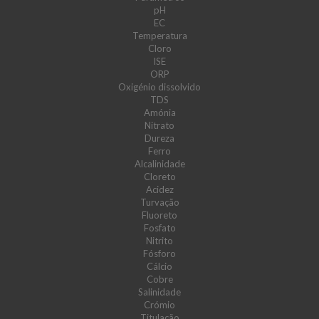
pH
EC
Temperatura
Cloro
ISE
ORP
Oxigénio dissolvido
TDS
Amónia
Nitrato
Dureza
Ferro
Alcalinidade
Cloreto
Acidez
Turvação
Fluoreto
Fosfato
Nitrito
Fósforo
Cálcio
Cobre
Salinidade
Crómio
Titulação