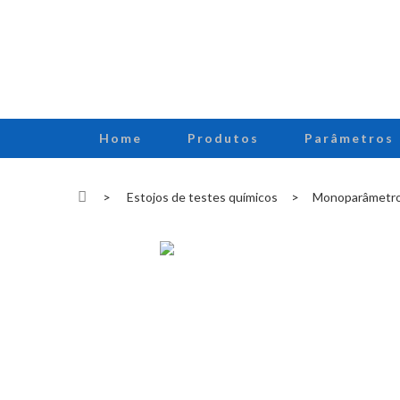
Home
Produtos
Parâmetros
>
Estojos de testes químicos
>
Monoparâmetr