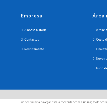
Empresa
Área 
A nossa história
A minha
Contactos
Cesto 
Recrutamento
Finaliz
Novo re
Inicio d
© 20
Ao continuar a navegar está a concordar com a utilização de cooki