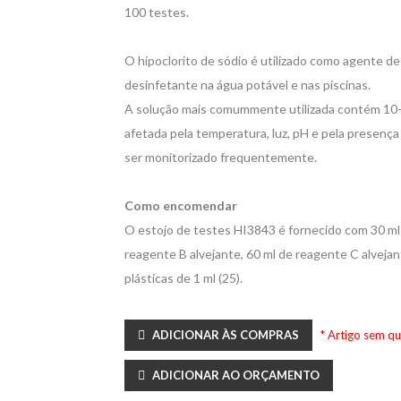
100 testes.
O hipoclorito de sódio é utilizado como agente de
desinfetante na água potável e nas piscinas.
A solução mais comummente utilizada contém 10-1
afetada pela temperatura, luz, pH e pela presença 
ser monitorizado frequentemente.
Como encomendar
O estojo de testes HI3843 é fornecido com 30 ml
reagente B alvejante, 60 ml de reagente C alvejan
plásticas de 1 ml (25).
ADICIONAR ÀS COMPRAS
* Artigo sem q
ADICIONAR AO ORÇAMENTO