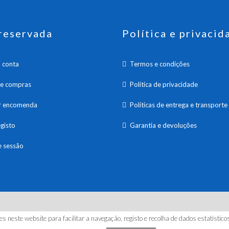
reservada
Política e privacid
 conta
Termos e condições
de compras
Política de privacidade
ar encomenda
Políticas de entrega e transporte
gisto
Garantia e devoluções
e sessão
26 HANNA INSTRUMENTS PORTUGAL, LDA. Todos os direitos reserv
es neste website para facilitar a navegação, registo e recolha de dados estatísti
by | kuattrodesign