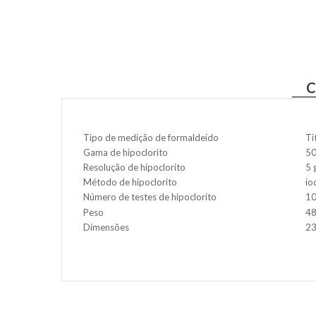
C
Tipo de medição de formaldeído
Ti
Gama de hipoclorito
50
Resolução de hipoclorito
5 
Método de hipoclorito
io
Número de testes de hipoclorito
1
Peso
48
Dimensões
2