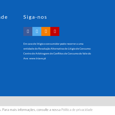
ade
Siga-nos
Em caso de litígio o consumidor pode recorrer a uma
entidade de Resolução Alternativa de Litigio de Consumo:
Centro de Arbitragem de Conflitos de Consumo do Vale do
Ave:
www.triave.pt
ados.
cos. Para mais informações, consulte a nossa
Política de privacidade