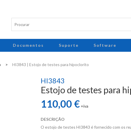
Documentos
Suporte
Software
o
>
HI3843 | Estojo de testes para hipoclorito
HI3843
Estojo de testes para hi
110,00 €
+iva
DESCRIÇÃO
O estojo de testes HI3843 é fornecido com os rea