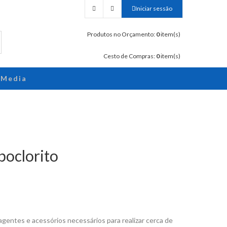
Iniciar sessão
Produtos no Orçamento:
0
item(s)
Cesto de Compras:
0
item(s)
Media
poclorito
gentes e acessórios necessários para realizar cerca de