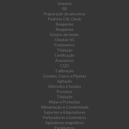
Limpeza
ISE
Preparação de amostras
Padrões CAL Check
Reagentes
Reagentes
Estojos de testes
Checker HC
Fotómetros
Titulação
Certificação
Acessórios
CQO
Calibração
Cuvetes, Copos e Pipetas
Agitação
Elétrodos e Sondas
Processo
Titulação
Malas e Proteções
Alimentação e Conetividade
Suportes e Adaptadores
Perfuradores e Lisímetros
Agitadores magnéticos
Parâmetros