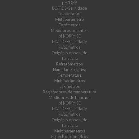
pH/ORP
EC/TDS/Salinidade
Temperatura
Multiparâmetro
Fotómetros
Medidores portáteis
pH/ORP/ISE
EC/TDS/Salinidade
Fotómetros
Oxigénio dissolvido
Turvação
Refratómetros
Humidade relativa
Temperatura
Multiparâmetros
Luxímetros
Registadores de temperatura
Medidores de bancada
pH/ORP/ISE
EC/TDS/Salinidade
Fotómetros
Oxigénio dissolvido
Turvação
Multiparâmetros
Espectrofotómetros