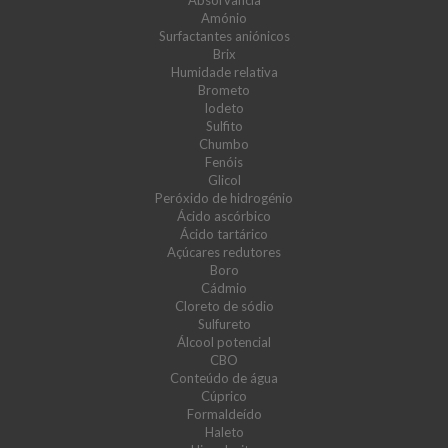
Absorvância
Amónio
Surfactantes aniónicos
Brix
Humidade relativa
Brometo
Iodeto
Sulfito
Chumbo
Fenóis
Glicol
Peróxido de hidrogénio
Ácido ascórbico
Ácido tartárico
Açúcares redutores
Boro
Cádmio
Cloreto de sódio
Sulfureto
Álcool potencial
CBO
Conteúdo de água
Cúprico
Formaldeído
Haleto