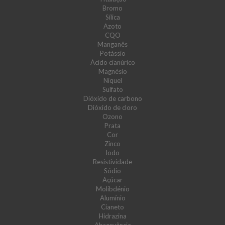
Bromo
Sílica
Azoto
CQO
Manganês
Potássio
Ácido cianúrico
Magnésio
Níquel
Sulfato
Dióxido de carbono
Dióxido de cloro
Ozono
Prata
Cor
Zinco
Iodo
Resistividade
Sódio
Açúcar
Molibdénio
Alumínio
Cianeto
Hidrazina