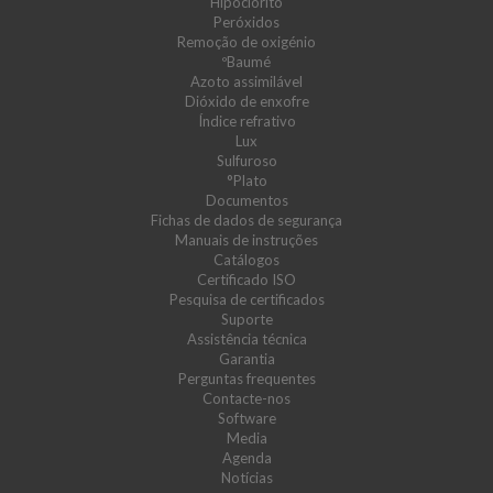
Hipoclorito
Peróxidos
Remoção de oxigénio
ºBaumé
Azoto assimilável
Dióxido de enxofre
Índice refrativo
Lux
Sulfuroso
°Plato
Documentos
Fichas de dados de segurança
Manuais de instruções
Catálogos
Certificado ISO
Pesquisa de certificados
Suporte
Assistência técnica
Garantia
Perguntas frequentes
Contacte-nos
Software
Media
Agenda
Notícias