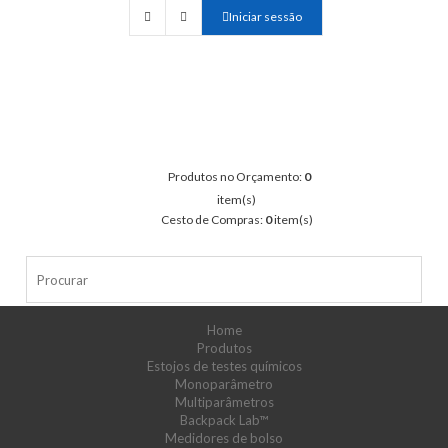
Iniciar sessão
Produtos no Orçamento:
0
item(s)
Cesto de Compras:
0
item(s)
Home
Produtos
Estojos de testes químicos
Monoparâmetro
Multiparâmetros
Backpack Lab™
Medidores de bolso