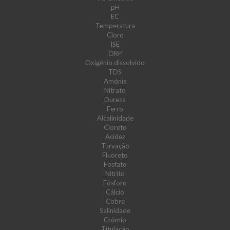
pH
EC
Temperatura
Cloro
ISE
ORP
Oxigénio dissolvido
TDS
Amónia
Nitrato
Dureza
Ferro
Alcalinidade
Cloreto
Acidez
Turvação
Fluoreto
Fosfato
Nitrito
Fósforo
Cálcio
Cobre
Salinidade
Crómio
Titulação