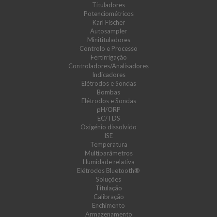
Tituladores
Potenciométricos
Karl Fischer
Autosampler
Minitituladores
Controlo e Processo
Fertirrigação
Controladores/Analisadores
Indicadores
Elétrodos e Sondas
Bombas
Elétrodos e Sondas
pH/ORP
EC/TDS
Oxigénio dissolvido
ISE
Temperatura
Multiparâmetros
Humidade relativa
Elétrodos Bluetooth®
Soluções
Titulação
Calibração
Enchimento
Armazenamento