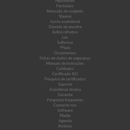
Hipoclorito
Peróxidos
Remoção de oxigénio
ºBaumé
Azoto assimilável
Dióxido de enxofre
Índice refrativo
Lux
Sulfuroso
°Plato
Documentos
Fichas de dados de segurança
Manuais de instruções
Catálogos
Certificado ISO
Pesquisa de certificados
Suporte
Assistência técnica
Garantia
Perguntas frequentes
Contacte-nos
Software
Media
Agenda
Notícias