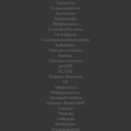
Tituladores
Potenciométricos
Karl Fischer
Autosampler
Minitituladores
Controlo e Processo
Fertirrigação
Controladores/Analisadores
Indicadores
Elétrodos e Sondas
Bombas
Elétrodos e Sondas
pH/ORP
EC/TDS
Oxigénio dissolvido
ISE
Temperatura
Multiparâmetros
Humidade relativa
Elétrodos Bluetooth®
Soluções
Titulação
Calibração
Enchimento
Armazenamento