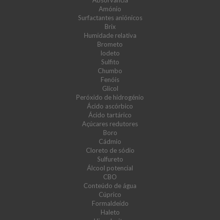
Absorvância
Amónio
Surfactantes aniónicos
Brix
Humidade relativa
Brometo
Iodeto
Sulfito
Chumbo
Fenóis
Glicol
Peróxido de hidrogénio
Ácido ascórbico
Ácido tartárico
Açúcares redutores
Boro
Cádmio
Cloreto de sódio
Sulfureto
Álcool potencial
CBO
Conteúdo de água
Cúprico
Formaldeído
Haleto