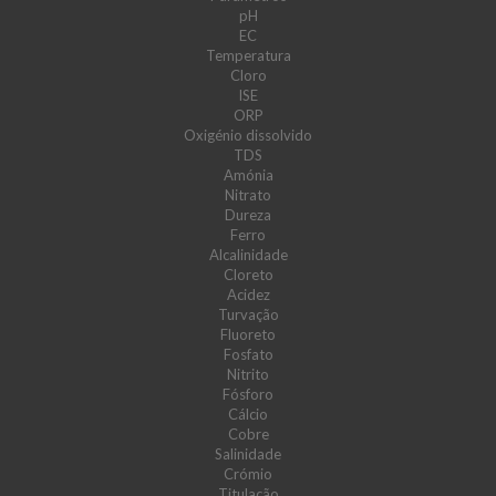
pH
EC
Temperatura
Cloro
ISE
ORP
Oxigénio dissolvido
TDS
Amónia
Nitrato
Dureza
Ferro
Alcalinidade
Cloreto
Acidez
Turvação
Fluoreto
Fosfato
Nitrito
Fósforo
Cálcio
Cobre
Salinidade
Crómio
Titulação