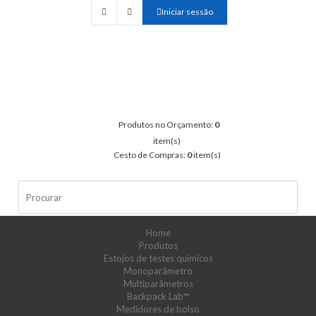
Iniciar sessão
Produtos no Orçamento:
0
item(s)
Cesto de Compras:
0
item(s)
Home
Produtos
Estojos de testes químicos
Monoparâmetro
Multiparâmetros
Backpack Lab™
Medidores de bolso