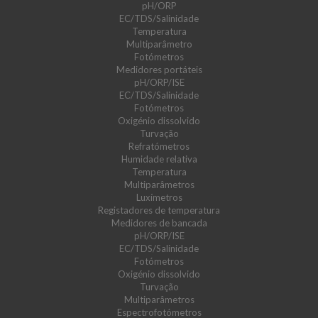
pH/ORP
EC/TDS/Salinidade
Temperatura
Multiparâmetro
Fotómetros
Medidores portáteis
pH/ORP/ISE
EC/TDS/Salinidade
Fotómetros
Oxigénio dissolvido
Turvação
Refratómetros
Humidade relativa
Temperatura
Multiparâmetros
Luxímetros
Registadores de temperatura
Medidores de bancada
pH/ORP/ISE
EC/TDS/Salinidade
Fotómetros
Oxigénio dissolvido
Turvação
Multiparâmetros
Espectrofotómetros