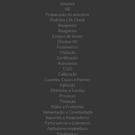
Limpeza
ISE
Preparação de amostras
Padrões CAL Check
Reagentes
Reagentes
Estojos de testes
Checker HC
Fotómetros
Titulação
Certificação
Acessórios
CQO
Calibração
Cuvetes, Copos e Pipetas
Agitação
Elétrodos e Sondas
Processo
Titulação
Malas e Proteções
Alimentação e Conetividade
Suportes e Adaptadores
Perfuradores e Lisímetros
Agitadores magnéticos
Parâmetros