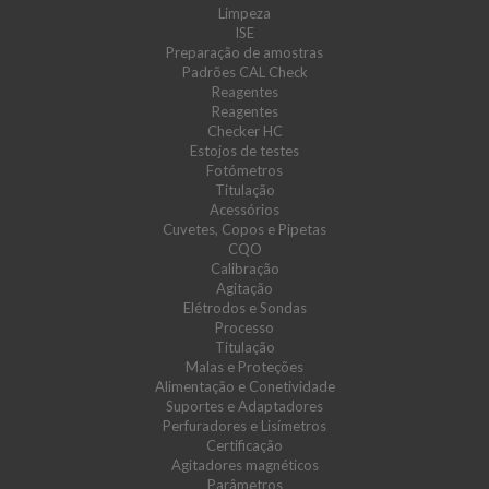
Limpeza
ISE
Preparação de amostras
Padrões CAL Check
Reagentes
Reagentes
Checker HC
Estojos de testes
Fotómetros
Titulação
Acessórios
Cuvetes, Copos e Pipetas
CQO
Calibração
Agitação
Elétrodos e Sondas
Processo
Titulação
Malas e Proteções
Alimentação e Conetividade
Suportes e Adaptadores
Perfuradores e Lisímetros
Certificação
Agitadores magnéticos
Parâmetros