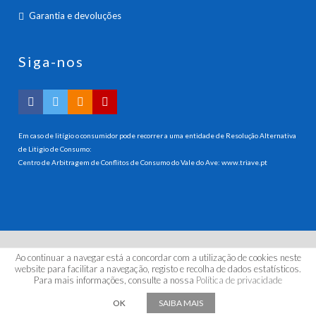
Garantia e devoluções
Siga-nos
Em caso de litígio o consumidor pode recorrer a uma entidade de Resolução Alternativa
de Litigio de Consumo:
Centro de Arbitragem de Conflitos de Consumo do Vale do Ave:
www.triave.pt
Ao continuar a navegar está a concordar com a utilização de cookies neste
© 2026 HANNA INSTRUMENTS PORTUGAL, LDA. Todos os
website para facilitar a navegação, registo e recolha de dados estatísticos.
direitos reservados.
Para mais informações, consulte a nossa
Política de privacidade
by | kuattrodesign
OK
SAIBA MAIS