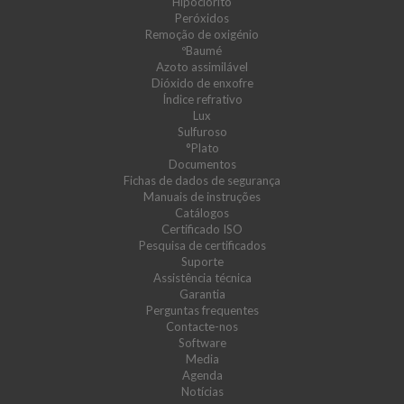
Hipoclorito
Peróxidos
Remoção de oxigénio
ºBaumé
Azoto assimilável
Dióxido de enxofre
Índice refrativo
Lux
Sulfuroso
°Plato
Documentos
Fichas de dados de segurança
Manuais de instruções
Catálogos
Certificado ISO
Pesquisa de certificados
Suporte
Assistência técnica
Garantia
Perguntas frequentes
Contacte-nos
Software
Media
Agenda
Notícias