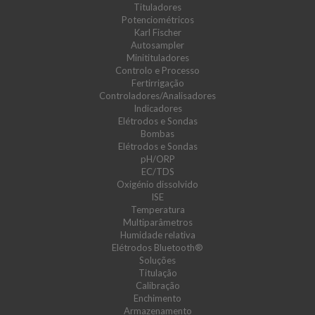
Tituladores
Potenciométricos
Karl Fischer
Autosampler
Minitituladores
Controlo e Processo
Fertirrigação
Controladores/Analisadores
Indicadores
Elétrodos e Sondas
Bombas
Elétrodos e Sondas
pH/ORP
EC/TDS
Oxigénio dissolvido
ISE
Temperatura
Multiparâmetros
Humidade relativa
Elétrodos Bluetooth®
Soluções
Titulação
Calibração
Enchimento
Armazenamento