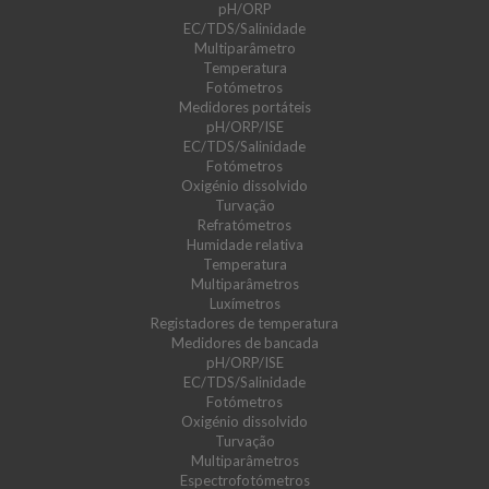
pH/ORP
EC/TDS/Salinidade
Multiparâmetro
Temperatura
Fotómetros
Medidores portáteis
pH/ORP/ISE
EC/TDS/Salinidade
Fotómetros
Oxigénio dissolvido
Turvação
Refratómetros
Humidade relativa
Temperatura
Multiparâmetros
Luxímetros
Registadores de temperatura
Medidores de bancada
pH/ORP/ISE
EC/TDS/Salinidade
Fotómetros
Oxigénio dissolvido
Turvação
Multiparâmetros
Espectrofotómetros