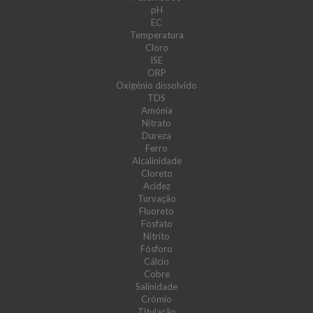
pH
EC
Temperatura
Cloro
ISE
ORP
Oxigénio dissolvido
TDS
Amónia
Nitrato
Dureza
Ferro
Alcalinidade
Cloreto
Acidez
Turvação
Fluoreto
Fosfato
Nitrito
Fósforo
Cálcio
Cobre
Salinidade
Crómio
Titulação