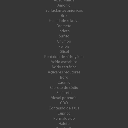
Absorvância
Amónio
Surfactantes aniónicos
Brix
Humidade relativa
Brometo
Iodeto
Sulfito
Chumbo
Fenóis
Glicol
Peróxido de hidrogénio
Ácido ascórbico
Ácido tartárico
Açúcares redutores
Boro
Cádmio
Cloreto de sódio
Sulfureto
Álcool potencial
CBO
Conteúdo de água
Cúprico
Formaldeído
Haleto