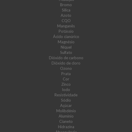
Bromo
Sílica
Azoto
CQO
Manganês
Potássio
Ácido cianúrico
Magnésio
Níquel
Sulfato
Dióxido de carbono
Dióxido de cloro
Ozono
Prata
Cor
Zinco
Iodo
Resistividade
Sódio
Açúcar
Molibdénio
Alumínio
Cianeto
Hidrazina