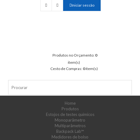
Iniciar sessão
Produtos no Orçamento:
0
item(s)
Cesto de Compras:
0
item(s)
Home
Produtos
Estojos de testes químicos
Monoparâmetro
Multiparâmetros
Backpack Lab™
Medidores de bolso