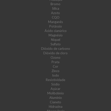
Bromo
Sílica
Azoto
CQO
Manganês
Potássio
Ácido cianúrico
Magnésio
Níquel
Sulfato
Dióxido de carbono
Dióxido de cloro
Ozono
Prata
Cor
Zinco
Iodo
Resistividade
Sódio
Açúcar
Molibdénio
Alumínio
Cianeto
Hidrazina