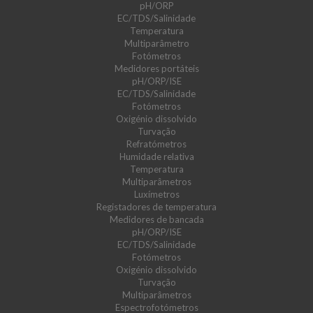
pH/ORP
EC/TDS/Salinidade
Temperatura
Multiparâmetro
Fotómetros
Medidores portáteis
pH/ORP/ISE
EC/TDS/Salinidade
Fotómetros
Oxigénio dissolvido
Turvação
Refratómetros
Humidade relativa
Temperatura
Multiparâmetros
Luxímetros
Registadores de temperatura
Medidores de bancada
pH/ORP/ISE
EC/TDS/Salinidade
Fotómetros
Oxigénio dissolvido
Turvação
Multiparâmetros
Espectrofotómetros