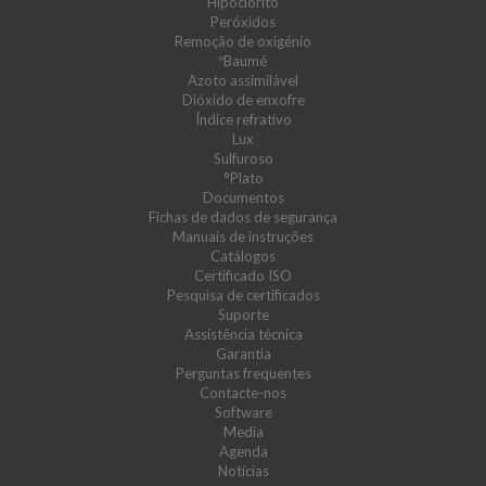
Hipoclorito
Peróxidos
Remoção de oxigénio
ºBaumé
Azoto assimilável
Dióxido de enxofre
Índice refrativo
Lux
Sulfuroso
°Plato
Documentos
Fichas de dados de segurança
Manuais de instruções
Catálogos
Certificado ISO
Pesquisa de certificados
Suporte
Assistência técnica
Garantia
Perguntas frequentes
Contacte-nos
Software
Media
Agenda
Notícias