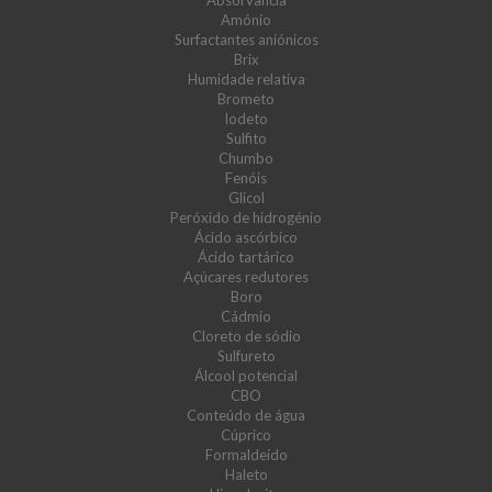
Absorvância
Amónio
Surfactantes aniónicos
Brix
Humidade relativa
Brometo
Iodeto
Sulfito
Chumbo
Fenóis
Glicol
Peróxido de hidrogénio
Ácido ascórbico
Ácido tartárico
Açúcares redutores
Boro
Cádmio
Cloreto de sódio
Sulfureto
Álcool potencial
CBO
Conteúdo de água
Cúprico
Formaldeído
Haleto