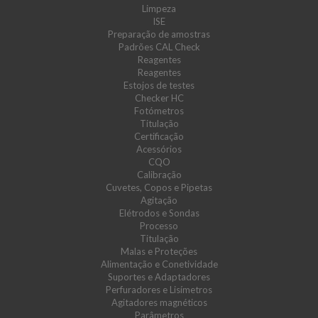
Limpeza
ISE
Preparação de amostras
Padrões CAL Check
Reagentes
Reagentes
Estojos de testes
Checker HC
Fotómetros
Titulação
Certificação
Acessórios
CQO
Calibração
Cuvetes, Copos e Pipetas
Agitação
Elétrodos e Sondas
Processo
Titulação
Malas e Proteções
Alimentação e Conetividade
Suportes e Adaptadores
Perfuradores e Lisímetros
Agitadores magnéticos
Parâmetros