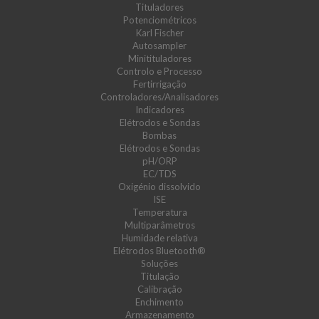
Tituladores
Potenciométricos
Karl Fischer
Autosampler
Minitituladores
Controlo e Processo
Fertirrigação
Controladores/Analisadores
Indicadores
Elétrodos e Sondas
Bombas
Elétrodos e Sondas
pH/ORP
EC/TDS
Oxigénio dissolvido
ISE
Temperatura
Multiparâmetros
Humidade relativa
Elétrodos Bluetooth®
Soluções
Titulação
Calibração
Enchimento
Armazenamento