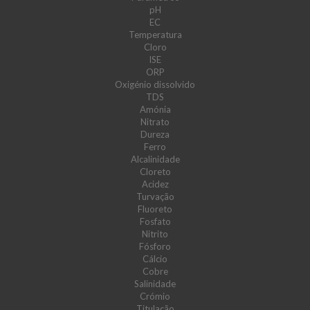
pH
EC
Temperatura
Cloro
ISE
ORP
Oxigénio dissolvido
TDS
Amónia
Nitrato
Dureza
Ferro
Alcalinidade
Cloreto
Acidez
Turvação
Fluoreto
Fosfato
Nitrito
Fósforo
Cálcio
Cobre
Salinidade
Crómio
Titulação