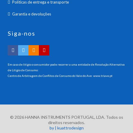
Políticas de entrega e transporte
Garantia e devoluções
Siga-nos
Em caso de litígio o consumidor pode recorrer a uma entidade de Resolução Alternativa
de Litigio de Consumo:
Centro de Arbitragem de Conflitos de Consumo do Vale do Ave:
www.triave.pt
© 2026 HANNA INSTRUMENTS PORTUGAL, LDA. Todos os
direitos reservados.
by | kuattrodesign