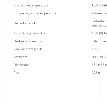
Precisão de temperatura
±0,5°C (até
Compensação da temperatura
automática
Elétrodo d
Elétrodo de pH
connect e 
Tipo/Duração da pilha
1,5V (3) A
Desligar automático
Selecionáv
Grau de proteção IP
IP67
Ambiente
0 a 50°C 
Dimensões
154 x 63 
Peso
196 g