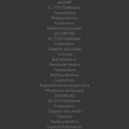
pH/ORP
EC/TDS/Salinidade
Temperatura
Multiparâmetro
Fotómetros
Medidores portáteis
pH/ORP/ISE
EC/TDS/Salinidade
Fotómetros
Oxigénio dissolvido
Turvação
Refratómetros
Humidade relativa
Temperatura
Multiparâmetros
Luxímetros
Registadores de temperatura
Medidores de bancada
pH/ORP/ISE
EC/TDS/Salinidade
Fotómetros
Oxigénio dissolvido
Turvação
Multiparâmetros
Espectrofotómetros