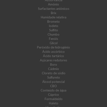
Absorvância
Amónio
Surfactantes aniónicos
Brix
Humidade relativa
Brometo
Iodeto
Sulfito
Chumbo
Fenóis
Glicol
Peróxido de hidrogénio
Ácido ascórbico
Ácido tartárico
Açúcares redutores
Boro
Cádmio
Cloreto de sódio
Sulfureto
Álcool potencial
CBO
Conteúdo de água
Cúprico
Formaldeído
Haleto