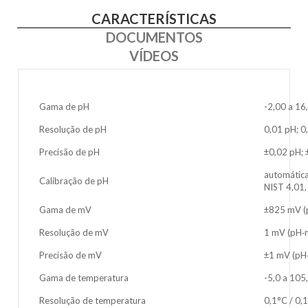
CARACTERÍSTICAS
DOCUMENTOS
VÍDEOS
Gama de pH
-2,00 a 16
Resolução de pH
0,01 pH; 0
Precisão de pH
±0,02 pH; 
automática
Calibração de pH
NIST 4,01,
Gama de mV
±825 mV (
Resolução de mV
1 mV (pH‐
Precisão de mV
±1 mV (pH
Gama de temperatura
-5,0 a 105
Resolução de temperatura
0,1°C / 0,