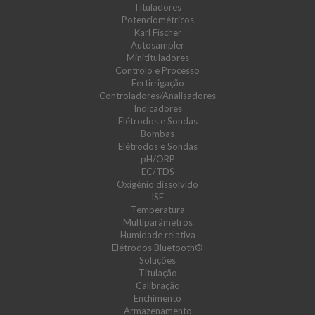
Tituladores
Potenciométricos
Karl Fischer
Autosampler
Minitituladores
Controlo e Processo
Fertirrigação
Controladores/Analisadores
Indicadores
Elétrodos e Sondas
Bombas
Elétrodos e Sondas
pH/ORP
EC/TDS
Oxigénio dissolvido
ISE
Temperatura
Multiparâmetros
Humidade relativa
Elétrodos Bluetooth®
Soluções
Titulação
Calibração
Enchimento
Armazenamento