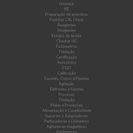
Limpeza
ISE
Preparação de amostras
Padrões CAL Check
Reagentes
Reagentes
Estojos de testes
Checker HC
Fotómetros
Titulação
Certificação
Acessórios
CQO
Calibração
Cuvetes, Copos e Pipetas
Agitação
Elétrodos e Sondas
Processo
Titulação
Malas e Proteções
Alimentação e Conetividade
Suportes e Adaptadores
Perfuradores e Lisímetros
Agitadores magnéticos
Parâmetros