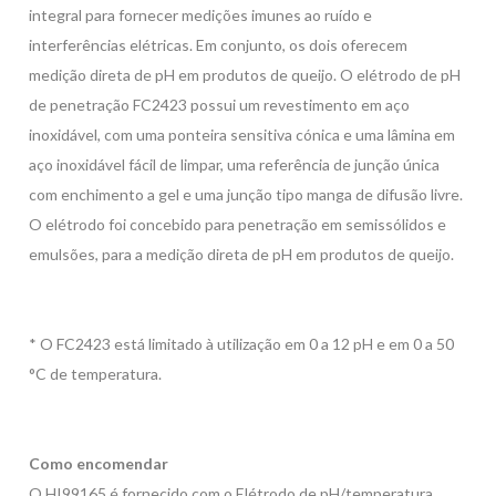
integral para fornecer medições imunes ao ruído e
interferências elétricas. Em conjunto, os dois oferecem
medição direta de pH em produtos de queijo. O elétrodo de pH
de penetração FC2423 possui um revestimento em aço
inoxidável, com uma ponteira sensitiva cónica e uma lâmina em
aço inoxidável fácil de limpar, uma referência de junção única
com enchimento a gel e uma junção tipo manga de difusão livre.
O elétrodo foi concebido para penetração em semissólidos e
emulsões, para a medição direta de pH em produtos de queijo.
* O FC2423 está limitado à utilização em 0 a 12 pH e em 0 a 50
°C de temperatura.
Como encomendar
O HI99165 é fornecido com o Elétrodo de pH/temperatura