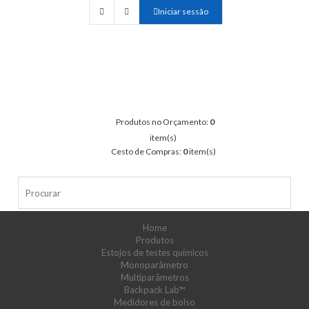
Iniciar sessão
Produtos no Orçamento:
0
item(s)
Cesto de Compras:
0
item(s)
Home
Produtos
Estojos de testes químicos
Monoparâmetro
Multiparâmetros
Backpack Lab™
Medidores de bolso