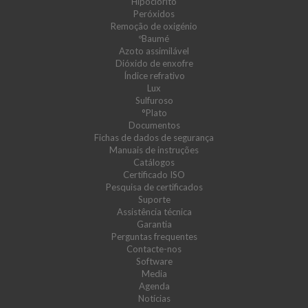
Hipoclorito
Peróxidos
Remoção de oxigénio
ºBaumé
Azoto assimilável
Dióxido de enxofre
Índice refrativo
Lux
Sulfuroso
°Plato
Documentos
Fichas de dados de segurança
Manuais de instruções
Catálogos
Certificado ISO
Pesquisa de certificados
Suporte
Assistência técnica
Garantia
Perguntas frequentes
Contacte-nos
Software
Media
Agenda
Notícias