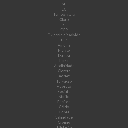
pH
EC
Temperatura
Cloro
ISE
ORP
Oxigénio dissolvido
TDS
Amónia
Nitrato
Dureza
Ferro
Alcalinidade
Cloreto
Acidez
Turvação
Fluoreto
Fosfato
Nitrito
Fósforo
Cálcio
Cobre
Salinidade
Crómio
Titulação