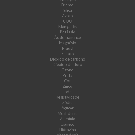
Bromo
Sílica
Azoto
CQO
Manganês
Potássio
Ácido cianúrico
Magnésio
Níquel
Sulfato
Dióxido de carbono
Dióxido de cloro
Ozono
Prata
Cor
Zinco
Iodo
Resistividade
Sódio
Açúcar
Molibdénio
Alumínio
Cianeto
Hidrazina