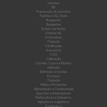
Limpeza
ISE
Preparação de amostras
Padrões CAL Check
Reagentes
Reagentes
Estojos de testes
Checker HC
Fotómetros
Titulação
Certificação
Acessórios
CQO
Calibração
Cuvetes, Copos e Pipetas
Agitação
Elétrodos e Sondas
Processo
Titulação
Malas e Proteções
Alimentação e Conetividade
Suportes e Adaptadores
Perfuradores e Lisímetros
Agitadores magnéticos
Parâmetros