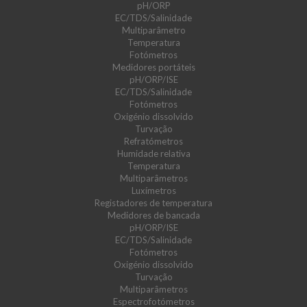
pH/ORP
EC/TDS/Salinidade
Multiparâmetro
Temperatura
Fotómetros
Medidores portáteis
pH/ORP/ISE
EC/TDS/Salinidade
Fotómetros
Oxigénio dissolvido
Turvação
Refratómetros
Humidade relativa
Temperatura
Multiparâmetros
Luxímetros
Registadores de temperatura
Medidores de bancada
pH/ORP/ISE
EC/TDS/Salinidade
Fotómetros
Oxigénio dissolvido
Turvação
Multiparâmetros
Espectrofotómetros