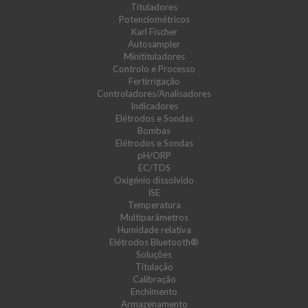
Tituladores
Potenciométricos
Karl Fischer
Autosampler
Minitituladores
Controlo e Processo
Fertirrigação
Controladores/Analisadores
Indicadores
Elétrodos e Sondas
Bombas
Elétrodos e Sondas
pH/ORP
EC/TDS
Oxigénio dissolvido
ISE
Temperatura
Multiparâmetros
Humidade relativa
Elétrodos Bluetooth®
Soluções
Titulação
Calibração
Enchimento
Armazenamento