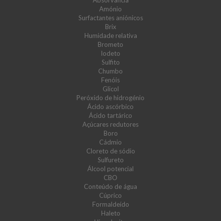
Absorvância
Amónio
Surfactantes aniónicos
Brix
Humidade relativa
Brometo
Iodeto
Sulfito
Chumbo
Fenóis
Glicol
Peróxido de hidrogénio
Ácido ascórbico
Ácido tartárico
Açúcares redutores
Boro
Cádmio
Cloreto de sódio
Sulfureto
Álcool potencial
CBO
Conteúdo de água
Cúprico
Formaldeído
Haleto