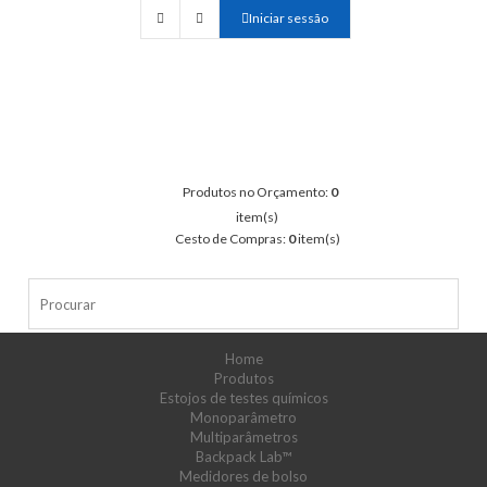
Iniciar sessão
Produtos no Orçamento:
0
item(s)
Cesto de Compras:
0
item(s)
Home
Produtos
Estojos de testes químicos
Monoparâmetro
Multiparâmetros
Backpack Lab™
Medidores de bolso