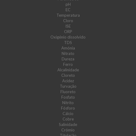
pH
EC
Temperatura
Cloro
ISE
ORP
Oxigénio dissolvido
TDS
Amónia
Nitrato
Dureza
Ferro
Alcalinidade
Cloreto
Acidez
Turvação
Fluoreto
Fosfato
Nitrito
Fósforo
Cálcio
Cobre
Salinidade
Crómio
Titulação