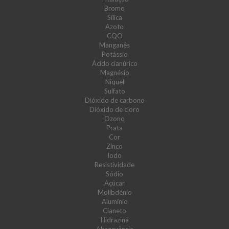
Bromo
Sílica
Azoto
CQO
Manganês
Potássio
Ácido cianúrico
Magnésio
Níquel
Sulfato
Dióxido de carbono
Dióxido de cloro
Ozono
Prata
Cor
Zinco
Iodo
Resistividade
Sódio
Açúcar
Molibdénio
Alumínio
Cianeto
Hidrazina