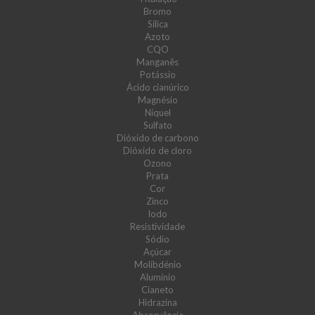
Bromo
Sílica
Azoto
CQO
Manganês
Potássio
Ácido cianúrico
Magnésio
Níquel
Sulfato
Dióxido de carbono
Dióxido de cloro
Ozono
Prata
Cor
Zinco
Iodo
Resistividade
Sódio
Açúcar
Molibdénio
Alumínio
Cianeto
Hidrazina