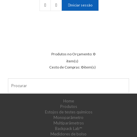
Iniciar sessão
Produtos no Orçamento:
0
item(s)
Cesto de Compras:
0
item(s)
Home
Produtos
Estojos de testes químicos
Monoparâmetro
Multiparâmetros
Backpack Lab™
Medidores de bolso