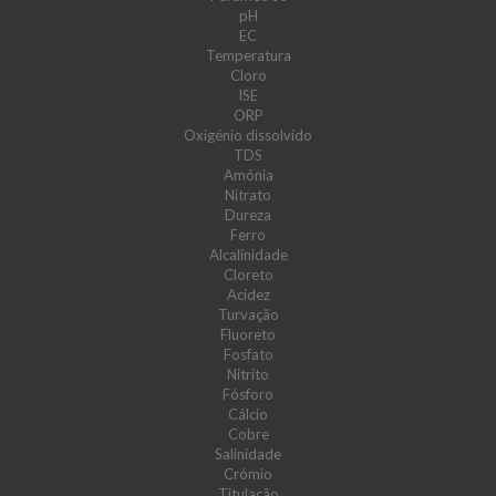
pH
EC
Temperatura
Cloro
ISE
ORP
Oxigénio dissolvido
TDS
Amónia
Nitrato
Dureza
Ferro
Alcalinidade
Cloreto
Acidez
Turvação
Fluoreto
Fosfato
Nitrito
Fósforo
Cálcio
Cobre
Salinidade
Crómio
Titulação