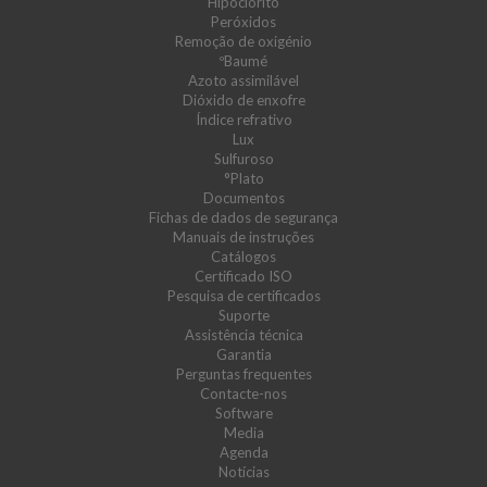
Hipoclorito
Peróxidos
Remoção de oxigénio
ºBaumé
Azoto assimilável
Dióxido de enxofre
Índice refrativo
Lux
Sulfuroso
°Plato
Documentos
Fichas de dados de segurança
Manuais de instruções
Catálogos
Certificado ISO
Pesquisa de certificados
Suporte
Assistência técnica
Garantia
Perguntas frequentes
Contacte-nos
Software
Media
Agenda
Notícias