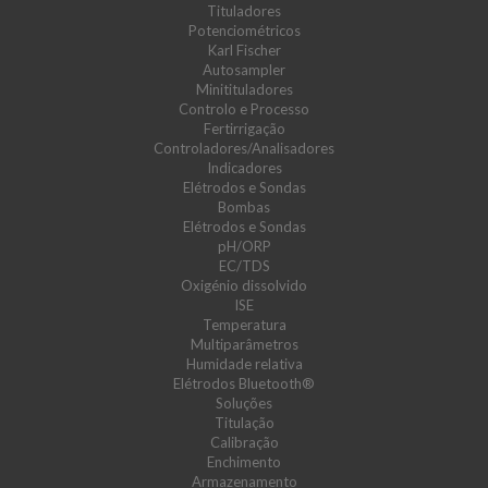
Tituladores
Potenciométricos
Karl Fischer
Autosampler
Minitituladores
Controlo e Processo
Fertirrigação
Controladores/Analisadores
Indicadores
Elétrodos e Sondas
Bombas
Elétrodos e Sondas
pH/ORP
EC/TDS
Oxigénio dissolvido
ISE
Temperatura
Multiparâmetros
Humidade relativa
Elétrodos Bluetooth®
Soluções
Titulação
Calibração
Enchimento
Armazenamento