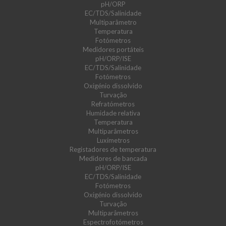
pH/ORP
EC/TDS/Salinidade
Multiparâmetro
Temperatura
Fotómetros
Medidores portáteis
pH/ORP/ISE
EC/TDS/Salinidade
Fotómetros
Oxigénio dissolvido
Turvação
Refratómetros
Humidade relativa
Temperatura
Multiparâmetros
Luxímetros
Registadores de temperatura
Medidores de bancada
pH/ORP/ISE
EC/TDS/Salinidade
Fotómetros
Oxigénio dissolvido
Turvação
Multiparâmetros
Espectrofotómetros