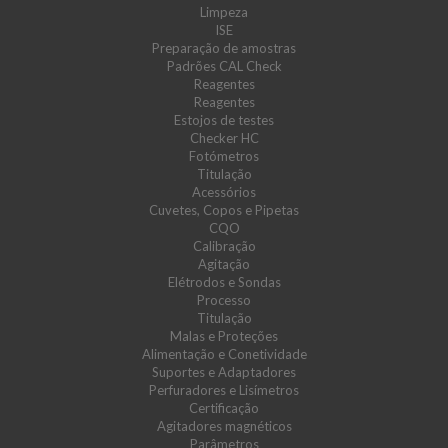
Limpeza
ISE
Preparação de amostras
Padrões CAL Check
Reagentes
Reagentes
Estojos de testes
Checker HC
Fotómetros
Titulação
Acessórios
Cuvetes, Copos e Pipetas
CQO
Calibração
Agitação
Elétrodos e Sondas
Processo
Titulação
Malas e Proteções
Alimentação e Conetividade
Suportes e Adaptadores
Perfuradores e Lisímetros
Certificação
Agitadores magnéticos
Parâmetros