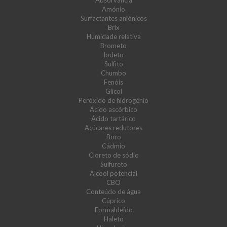
Absorvância
Amónio
Surfactantes aniónicos
Brix
Humidade relativa
Brometo
Iodeto
Sulfito
Chumbo
Fenóis
Glicol
Peróxido de hidrogénio
Ácido ascórbico
Ácido tartárico
Açúcares redutores
Boro
Cádmio
Cloreto de sódio
Sulfureto
Álcool potencial
CBO
Conteúdo de água
Cúprico
Formaldeído
Haleto