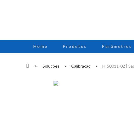
Home
Produtos
Parâmetros
>
Soluções
>
Calibração
>
HI50011-02 | Saqu