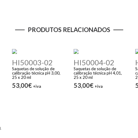
PRODUTOS RELACIONADOS
HI50003-02
HI50004-02
Saquetas de solução de
Saquetas de solução de
S
calibração técnica pH 3,00,
calibração técnica pH 4,01,
c
25 x 20 ml
25 x 20 ml
2
53,00€
53,00€
+iva
+iva
,