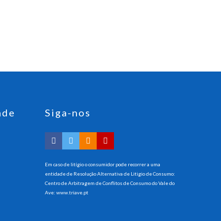
ade
Siga-nos
Em caso de litígio o consumidor pode recorrer a uma
entidade de Resolução Alternativa de Litigio de Consumo:
Centro de Arbitragem de Conflitos de Consumo do Vale do
Ave:
www.triave.pt