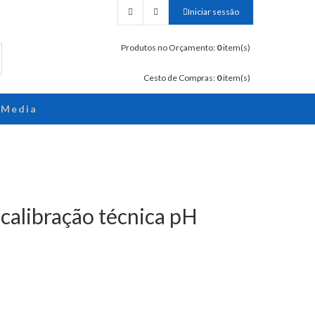
Iniciar sessão
Produtos no Orçamento:
0
item(s)
Cesto de Compras:
0
item(s)
Media
calibração técnica pH