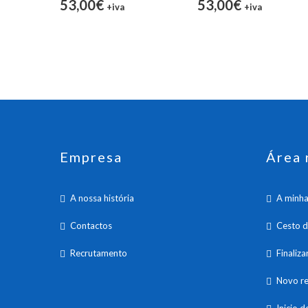
53,00€
53,00€
+iva
+iva
Empresa
Área 
A nossa história
A minha
Contactos
Cesto 
Recrutamento
Finaliz
Novo re